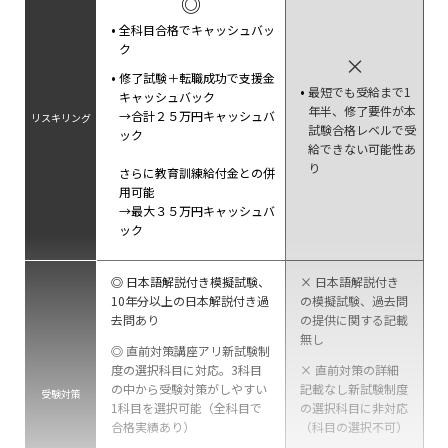
◎
全科目合格でキャッシュバッ
ク
×
修了試験＋転職成功で支援金
最短でも受給まで1
キャッシュバック
年半、修了要件が本
→合計２５万円キャッシュバ
リスキリング
試験合格レベルで受
ック
給できない可能性あ
り
さらに教育訓練給付金との併
用可能
→最大３５万円キャッシュバ
ック
◎ 日本語解説付き模擬試験、
× 日本語解説付き
10年分以上の日本解説付き過
の模擬試験、過去問
去問あり
の提供に関する記載
無し
◎ 直前対策講座アリ新試験制
度の選択科目に対応。3科目
× 直前対策の詳細
の中から受験対策がしやすい
記載なし新試験制度
受験対策
1科目を選択可能（全科目で
の選択科目に非対応
合格実績あり）
（科目の選択不可）