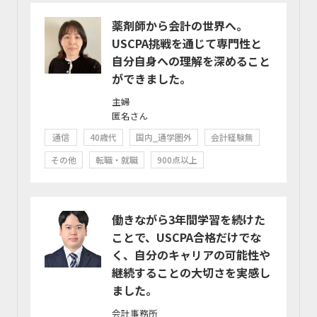
薬剤師から会計の世界へ。
USCPA挑戦を通じて専門性と
自分自身への理解を深めること
ができました。
主婦
匿名さん
通信
40歳代
国内_通学圏外
会計経験無
その他
転職・就職
900点以上
働きながら3年間学習を続けた
ことで、USCPA合格だけでな
く、自分のキャリアの可能性や
継続することの大切さを実感し
ました。
会計事務所