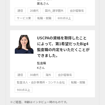
匿名さん
通信
20歳代
国内_通学圏外
会計経験有
サービス業
転職・就職
600点以上
USCPAの資格を取得したこと
によって、第1希望だったBig4
監査職の内定をいただくことが
できました。
監査職
Kさん
通信
30歳代
海外
会計経験有
監査法人・会計事務所・コンサル会社
転職・就職
900点以上
※ご経歴、年齢はインタビュー時のものです。