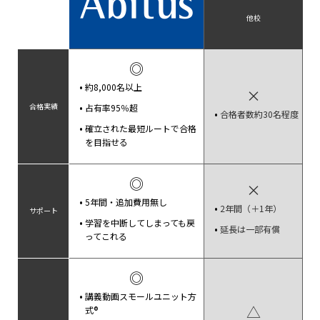
他校
◎
約8,000名以上
×
合格実績
占有率95％超
合格者数約30名程度
確立された最短ルートで合格
を目指せる
◎
×
5年間・追加費用無し
2年間（＋1年）
サポート
学習を中断してしまっても戻
延長は一部有償
ってこれる
◎
講義動画スモールユニット方
△
式®