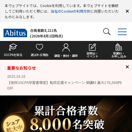
本ウェブサイトでは、Cookieを利用しています。本ウェブサイトを継続
してご利用いただく際には、
当社のCookieの利用方針
に同意いただいた
ものとみなします。
合格者数8,211名
(2026年8月2日時点)
説明会・
受講料・
USCPAを知る
選ばれる理由
講座・教材・講師
イベント
お申し込み
重要なお知らせ
2025.10.10
【他校USCPA学習者限定】転校応援キャンペーン 受講料 最大170,000円
OFF