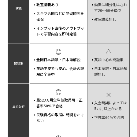
教室講義あり
動画は細分化はされ
講義
ず20～60分単位
スキマ合間などに学習時間を
確保
教室講義無し
インプット直後のアウトプッ
トで学習内容を即時定着
◎
△
全問日本語訳・日本語解説
英語中心の問題集
問題集
英語不安でも安心、会計の理
日本語訳・日本語解
解に全集中
説無し
◎
×
最短3ヵ月全単位取得可・正
入会時期によっては
答率50％で合格
単位取得
5カ月以上かかる
受験資格の取得に時間をかけ
正答率60％で合格
ない