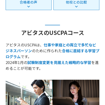
合格者の声
他校との比較
アビタスのUSCPAコース
アビタスのUSCPAは、
仕事や家庭との両立で多忙なビ
ジネスパーソン
のために作られた
合格に直結する学習プ
ログラム
です。
2024年1月の
試験制度変更を見据えた戦略的な学習
を進
めることが可能です。