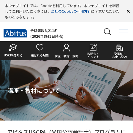
本ウェブサイトでは、Cookieを利用しています。本ウェブサイトを継続
してご利用いただく際には、
当社のCookieの利用方針
に同意いただいた
ものとみなします。
合格者数8,211名
(2026年8月2日時点)
説明会・
受講料・
USCPAを知る
選ばれる理由
講座・教材・講師
イベント
お申し込み
講座・教材について
アビタスUSCPA（米国公認会計士）プログラムに