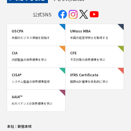
公式SNS
USCPA
UMass MBA
米国のビジネス資格を目指す
米国の経営学修士を取得する
CIA
CFE
内部監査の世界標準を学ぶ
不正対策の世界標準を学ぶ
CISA®
IFRS Certificate
システム監査の世界標準習得
国際会計基準を体系的に学ぶ
AAIA™
AIガバナンスの世界標準を学ぶ
本社：新宿本校