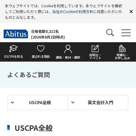
本ウェブサイトでは、Cookieを利用しています。本ウェブサイトを継続
してご利用いただく際には、
当社のCookieの利用方針
に同意いただいた
ものとみなします。
合格者数8,211名
(2026年8月2日時点)
説明会・
受講料・
USCPAを知る
選ばれる理由
講座・教材・講師
イベント
お申し込み
よくあるご質問
USCPA全般
英文会計入門
USCPA全般