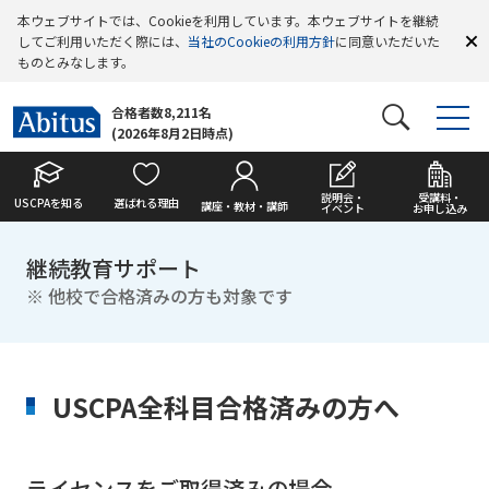
本ウェブサイトでは、Cookieを利用しています。本ウェブサイトを継続
してご利用いただく際には、
当社のCookieの利用方針
に同意いただいた
ものとみなします。
合格者数8,211名
(2026年8月2日時点)
説明会・
受講料・
USCPAを知る
選ばれる理由
講座・教材・講師
イベント
お申し込み
継続教育サポート
他校で合格済みの方も対象です
USCPA全科目合格済みの方へ
ライセンスをご取得済みの場合