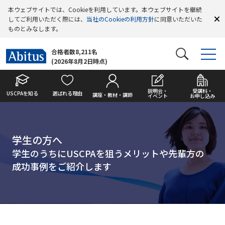
本ウェブサイトでは、Cookieを利用しています。本ウェブサイトを継続
してご利用いただく際には、
当社のCookieの利用方針
に同意いただいた
ものとみなします。
合格者数8,211名
(2026年8月2日時点)
説明会・
受講料・
USCPAを知る
選ばれる理由
講座・教材・講師
イベント
お申し込み
学生の方へ
学生のうちにUSCPAを狙うメリットや先輩方の
成功事例をご紹介します