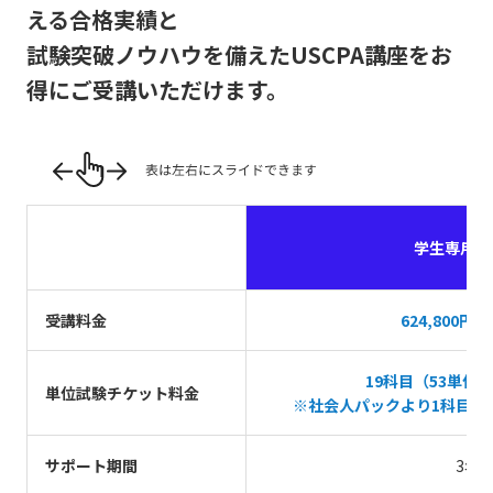
える合格実績と
試験突破ノウハウを備えたUSCPA講座をお
得にご受講いただけます。
学生専用パ
受講料金
624,800円
19科目（53単位
単位試験チケット料金
※社会人パックより1科目多
サポート期間
3年