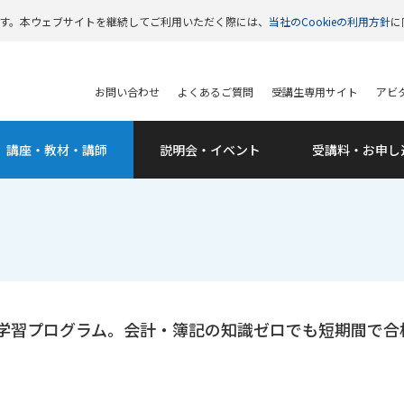
います。本ウェブサイトを継続してご利用いただく際には、
当社のCookieの利用方針
に
お問い合わせ
よくあるご質問
受講生専用サイト
アビタ
講座・教材・講師
説明会・
イベント
受講料・
お申し
学習プログラム。会計・簿記の知識ゼロでも短期間で合