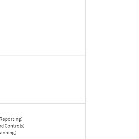
 Reporting）
nd Controls）
lanning）