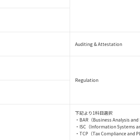
Auditing & Attestation
Regulation
下記より1科目選択
・BAR（Business Analysis and
・ISC（Information Systems a
・TCP（Tax Compliance and P