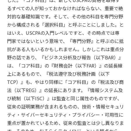
した。「コア科目」は、新しくUSCPAの資格を取得す
るすべての人が知っておかなければならない、重要で絶
対的な基礎知識です。そして、その他の科目を専門分野
から構成される「選択科目」と呼ぶことにしました。と
はいえ、USCPAの入門レベルですと、その時点では専
門家ではないという意味で、『専門分野』と呼ぶのに抵
抗がある人もいるかもしれません。しかしこれは重点分
野の話であり、『ビジネス分析及び報告（以下BAR）』
は、「コア科目」の『財務会計（以下FAR）』の延長線
上にあるもので、『税法遵守及び税務計画（以下
TCP）』も、やはり同様に「コア科目」の『税法及び商
法（以下REG）』の延長にあります。『情報システム及
び統制（以下ISC）』は監査と同じ属性のものですが、
従来の証明業務が含まれるものの、技術・情報セキュリ
ティ・サイバーセキュリティ・プライバシー・可用性に
重点が置かれているため、従来の監査とは少し異なりま