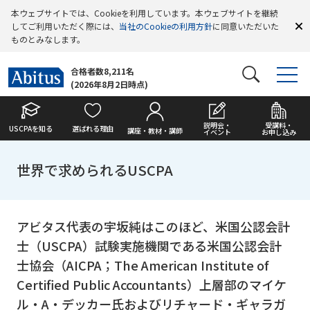
本ウェブサイトでは、Cookieを利用しています。本ウェブサイトを継続
してご利用いただく際には、
当社のCookieの利用方針
に同意いただいた
ものとみなします。
合格者数8,211名
(2026年8月2日時点)
説明会・
受講料・
USCPAを知る
選ばれる理由
講座・教材・講師
イベント
お申し込み
世界で求められるUSCPA
アビタス代表の宇坂純はこのほど、米国公認会計
士（USCPA）試験実施機関である米国公認会計
士協会（AICPA；The American Institute of
Certified Public Accountants）上層部のマイケ
ル・A・デッカー氏およびリチャード・ギャラガ