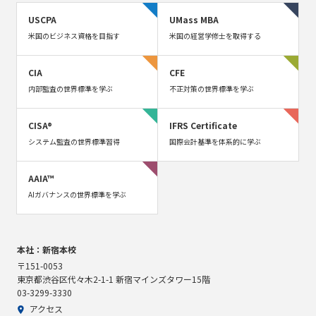
USCPA
UMass MBA
米国のビジネス資格を目指す
米国の経営学修士を取得する
CIA
CFE
内部監査の世界標準を学ぶ
不正対策の世界標準を学ぶ
CISA®
IFRS Certificate
システム監査の世界標準習得
国際会計基準を体系的に学ぶ
AAIA™
AIガバナンスの世界標準を学ぶ
本社：新宿本校
〒151-0053
東京都渋谷区代々木2-1-1 新宿マインズタワー15階
03-3299-3330
アクセス