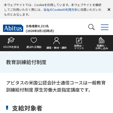
本ウェブサイトでは、Cookieを利用しています。本ウェブサイトを継続
してご利用いただく際には、
当社のCookieの利用方針
に同意いただいた
ものとみなします。
合格者数8,211名
(2026年8月2日時点)
説明会・
受講料・
USCPAを知る
選ばれる理由
講座・教材・講師
イベント
お申し込み
教育訓練給付制度
アビタスの米国公認会計士通信コースは一般教育
訓練給付制度 厚生労働大臣指定講座です。
支給対象者