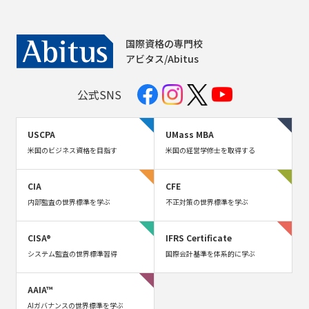
国際資格の専門校
アビタス/Abitus
公式SNS
USCPA
UMass MBA
米国のビジネス資格を目指す
米国の経営学修士を取得する
CIA
CFE
内部監査の世界標準を学ぶ
不正対策の世界標準を学ぶ
CISA®
IFRS Certificate
システム監査の世界標準習得
国際会計基準を体系的に学ぶ
AAIA™
AIガバナンスの世界標準を学ぶ