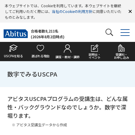
本ウェブサイトでは、Cookieを利用しています。本ウェブサイトを継続
してご利用いただく際には、
当社のCookieの利用方針
に同意いただいた
ものとみなします。
合格者数8,211名
(2026年8月2日時点)
説明会・
受講料・
USCPAを知る
選ばれる理由
講座・教材・講師
イベント
お申し込み
数字でみるUSCPA
アビタスUSCPAプログラムの受講生は、どんな属
性・バックグラウンドなのでしょうか。数字で深
堀ります。
アビタス受講生データから作成