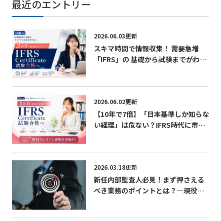
最近のエントリー
2026.06.03更新
スキマ時間で情報収集！ 需要急増
「IFRS」の 基礎から試験までがわか
る無料パンフレット
2026.06.02更新
【10年で7倍】「日本基準しか知らな
い経理」は危ない？IFRS時代に市場
価値を急上昇させる最短ルート 無料
オンライン説明会実施中！
2026.03.18更新
新任内部監査人必見！まず押さえる
べき業務のポイントとは？―現役内
部監査人が語る「学び」「成長」
「CIAの活かし方」