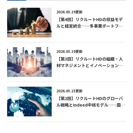
2026.05.19更新
【第4回】リクルートHDの収益モデ
ルと経営統合──多事業ポートフォ
リオを成長に変える資本配分の技術
──
2026.05.19更新
【第3回】リクルートHDの組織・人
材マネジメントとイノベーション
──「個の自律」は、いかにして経
営システムになったのか──
2026.05.15更新
【第2回】リクルートHDのグローバ
ル戦略とIndeed中核モデル──国内
依存から世界市場へ、成長軸をどう
転換したのか──