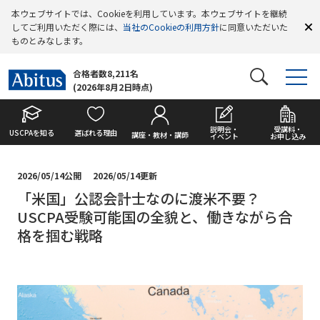
本ウェブサイトでは、Cookieを利用しています。本ウェブサイトを継続
してご利用いただく際には、
当社のCookieの利用方針
に同意いただいた
ものとみなします。
合格者数8,211名
(2026年8月2日時点)
説明会・
受講料・
USCPAを知る
選ばれる理由
講座・教材・講師
イベント
お申し込み
2026/05/14公開
2026/05/14更新
「米国」公認会計士なのに渡米不要？
USCPA受験可能国の全貌と、働きながら合
格を掴む戦略