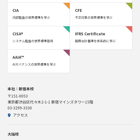
CIA
CFE
内部監査の世界標準を学ぶ
不正対策の世界標準を学ぶ
CISA®
IFRS Certificate
システム監査の世界標準習得
国際会計基準を体系的に学ぶ
AAIA™
AIガバナンスの世界標準を学ぶ
本社：新宿本校
〒151-0053
東京都渋谷区代々木2-1-1 新宿マインズタワー15階
03-3299-3330
アクセス
大阪校