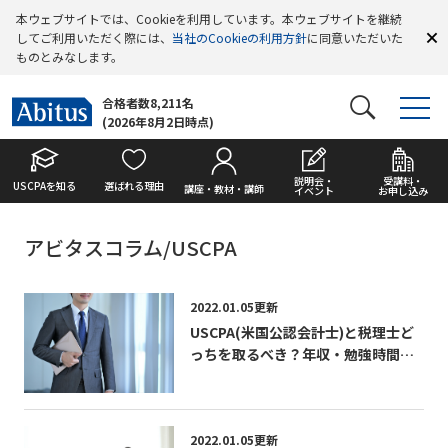
本ウェブサイトでは、Cookieを利用しています。本ウェブサイトを継続
してご利用いただく際には、
当社のCookieの利用方針
に同意いただいた
ものとみなします。
合格者数8,211名
(2026年8月2日時点)
説明会・
受講料・
USCPAを知る
選ばれる理由
講座・教材・講師
イベント
お申し込み
アビタスコラム/USCPA
2022.01.05更新
USCPA(米国公認会計士)と税理士ど
っちを取るべき？年収・勉強時間・
合格率を比較
2022.01.05更新