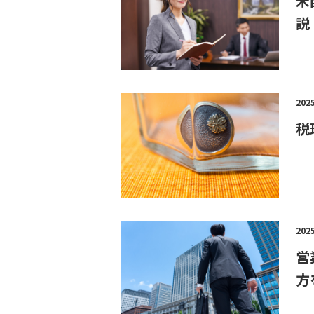
米
説
202
税
202
営
方