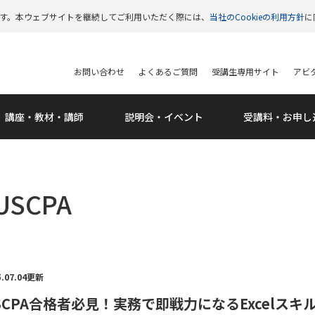
います。本ウェブサイトを継続してご利用いただく際には、
当社のCookieの利用方針
に
お問い合わせ
よくあるご質問
受講生専用サイト
アビタ
講座・教材・講師
説明会・
イベント
受講料・
お申し
SCPA
5.07.04更新
SCPA合格者必見！実務で即戦力になるExcelスキ