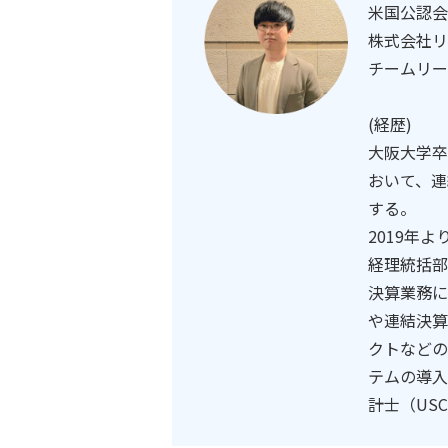
米国公認会
株式会社リ
チームリー
(経歴)
大阪大学卒
おいて、連
する。
2019年
経理統括部
決算業務に
や連結決算
クトなどの
テムの導入
計士（US