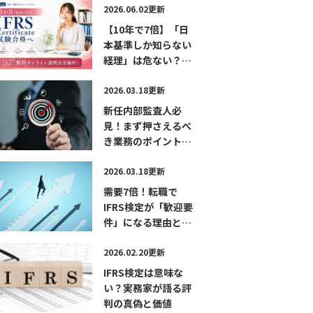
無料パンフレット
2026.06.02更新
【10年で7倍】「日
本基準しか知らない
経理」は危ない？
IFRS時代に市場価値
を急上昇させる最短
2026.03.18更新
ルート 無料オンラ
新任内部監査人必
イン説明会実施中！
見！まず押さえるべ
き業務のポイントと
は？―現役内部監査
人が語る「学び」
2026.03.18更新
「成長」「CIAの活
需要7倍！転職で
かし方」
IFRS検定が「歓迎要
件」になる理由と最
短合格の勉強法
2026.02.20更新
IFRS検定は意味な
い？実務家が語る評
判の真偽と価値