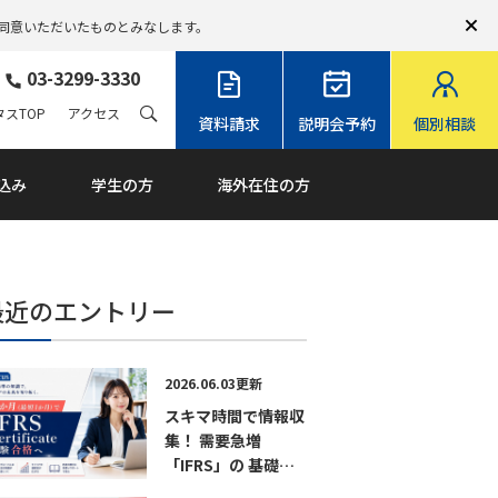
同意いただいたものとみなします。
03-3299-3330
スTOP
アクセス
資料請求
説明会予約
個別相談
込み
学生の方
海外在住の方
最近のエントリー
2026.06.03更新
スキマ時間で情報収
集！ 需要急増
「IFRS」の 基礎か
ら試験までがわかる