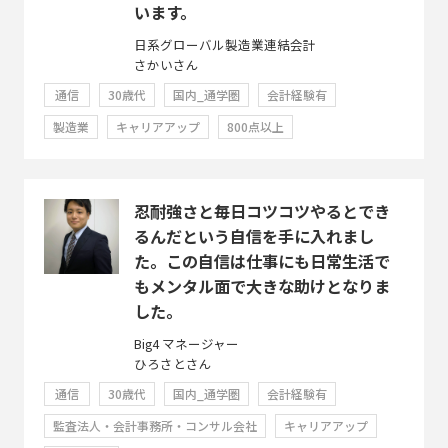
います。
日系グローバル製造業連結会計
さかいさん
通信
30歳代
国内_通学圏
会計経験有
製造業
キャリアアップ
800点以上
忍耐強さと毎日コツコツやるとでき
るんだという自信を手に入れまし
た。この自信は仕事にも日常生活で
もメンタル面で大きな助けとなりま
した。
Big4 マネージャー
ひろさとさん
通信
30歳代
国内_通学圏
会計経験有
監査法人・会計事務所・コンサル会社
キャリアアップ