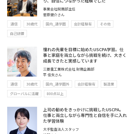
り、自信につながった経験でした
事業会社税務部主任
菅原健介さん
通信
30歳代
国内_通学圏
会計経験有
その他
自己研鑽
憧れの先輩を目標に始めたUSCPA学習。仕
事と家庭を両立しながら挑戦を続け、大きく
成長できたと実感しています
三菱重工業株式会社 財務企画部
平 佳矢さん
通信
30歳代
国内_通学圏外
会計経験有
製造業
グローバルに活躍
800点以上
上司の勧めをきっかけに挑戦したUSCPA。
仕事と両立しながら専門性と自信を手に入れ
た学習体験
大手監査法人スタッフ