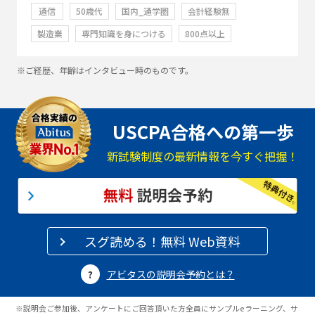
通信
50歳代
国内_通学圏
会計経験無
製造業
専門知識を身につける
800点以上
※ご経歴、年齢はインタビュー時のものです。
USCPA合格への第一歩
新試験制度の最新情報を今すぐ把握！
スグ読める！無料 Web資料
アビタスの説明会予約とは？
※説明会ご参加後、アンケートにご回答頂いた方全員にサンプルeラーニング、サ