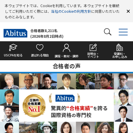
本ウェブサイトでは、Cookieを利用しています。本ウェブサイトを継続
してご利用いただく際には、
当社のCookieの利用方針
に同意いただいた
ものとみなします。
合格者数8,211名
(2026年8月2日時点)
説明会・
受講料・
USCPAを知る
選ばれる理由
講座・教材・講師
イベント
お申し込み
合格者の声