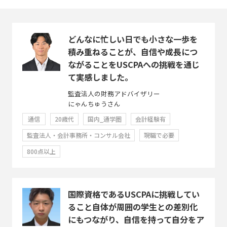
どんなに忙しい日でも小さな一歩を
積み重ねることが、自信や成長につ
ながることをUSCPAへの挑戦を通じ
て実感しました。
監査法人の財務アドバイザリー
にゃんちゅうさん
通信
20歳代
国内_通学圏
会計経験有
監査法人・会計事務所・コンサル会社
現職で必要
800点以上
国際資格であるUSCPAに挑戦してい
ること自体が周囲の学生との差別化
にもつながり、自信を持って自分をア