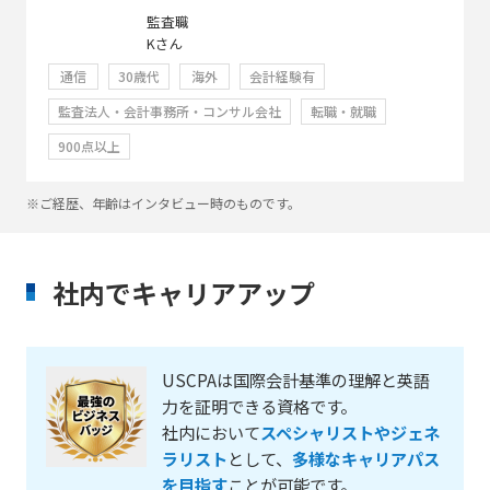
監査職
Kさん
通信
30歳代
海外
会計経験有
監査法人・会計事務所・コンサル会社
転職・就職
900点以上
※ご経歴、年齢はインタビュー時のものです。
社内でキャリアアップ
USCPAは国際会計基準の理解と英語
力を証明できる資格です。
社内において
スペシャリストやジェネ
ラリスト
として、
多様なキャリアパス
を目指す
ことが可能です。