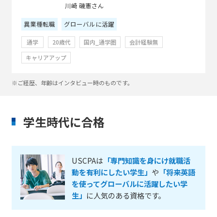
川崎 磯憲さん
異業種転職
グローバルに活躍
通学
20歳代
国内_通学圏
会計経験無
キャリアアップ
※ご経歴、年齢はインタビュー時のものです。
学生時代に合格
USCPAは
「専門知識を身にけ就職活
動を有利にしたい学生」
や
「将来英語
を使ってグローバルに活躍したい学
生」
に人気のある資格です。