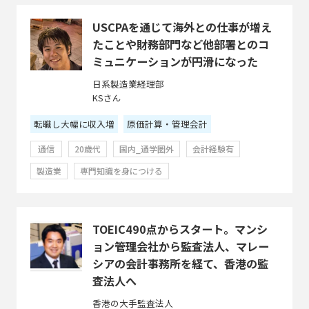
USCPAを通じて海外との仕事が増え
たことや財務部門など他部署とのコ
ミュニケーションが円滑になった
日系製造業経理部
KSさん
転職し大幅に収入増
原価計算・管理会計
通信
20歳代
国内_通学圏外
会計経験有
製造業
専門知識を身につける
TOEIC490点からスタート。マンシ
ョン管理会社から監査法人、マレー
シアの会計事務所を経て、香港の監
査法人へ
香港の大手監査法人