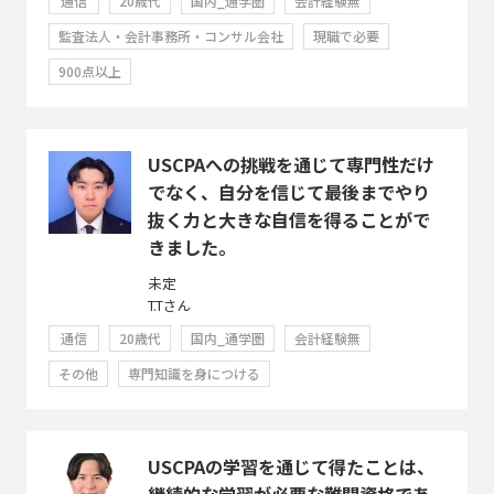
通信
20歳代
国内_通学圏
会計経験無
監査法人・会計事務所・コンサル会社
現職で必要
900点以上
USCPAへの挑戦を通じて専門性だけ
でなく、自分を信じて最後までやり
抜く力と大きな自信を得ることがで
きました。
未定
T.Tさん
通信
20歳代
国内_通学圏
会計経験無
その他
専門知識を身につける
USCPAの学習を通じて得たことは、
継続的な学習が必要な難関資格であ