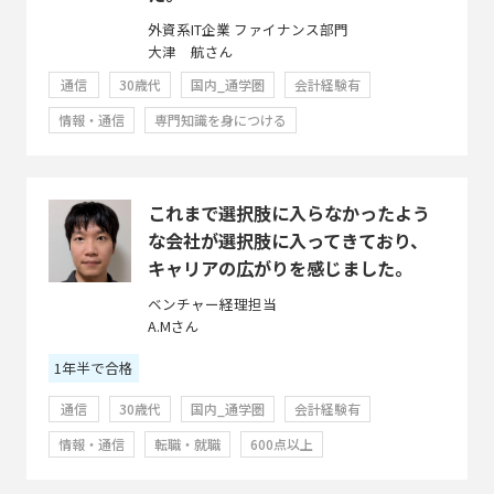
外資系IT企業 ファイナンス部門
大津 航さん
通信
30歳代
国内_通学圏
会計経験有
情報・通信
専門知識を身につける
これまで選択肢に入らなかったよう
な会社が選択肢に入ってきており、
キャリアの広がりを感じました。
ベンチャー経理担当
A.Mさん
1年半で合格
通信
30歳代
国内_通学圏
会計経験有
情報・通信
転職・就職
600点以上