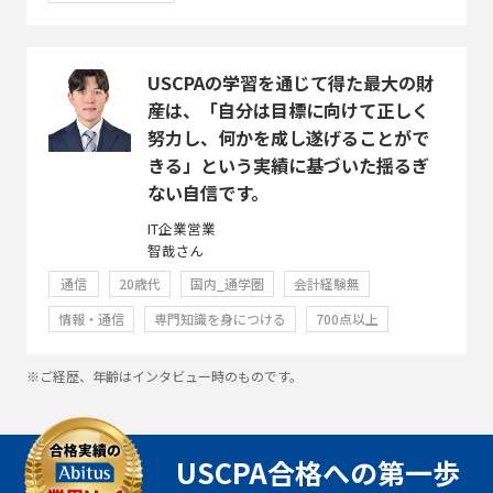
USCPAの学習を通じて得た最大の財
産は、「自分は目標に向けて正しく
努力し、何かを成し遂げることがで
きる」という実績に基づいた揺るぎ
ない自信です。
IT企業営業
智哉さん
通信
20歳代
国内_通学圏
会計経験無
情報・通信
専門知識を身につける
700点以上
※ご経歴、年齢はインタビュー時のものです。
USCPA合格への第一歩