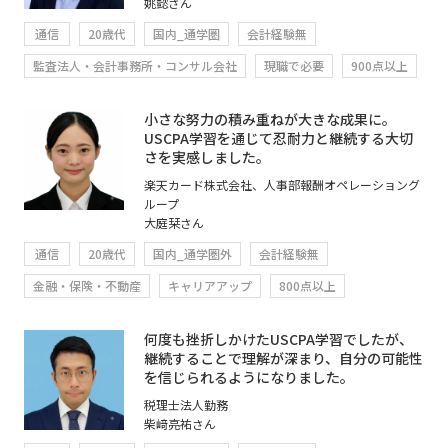
姚懿さん
通信
20歳代
国内_通学圏
会計経験無
監査法人・会計事務所・コンサル会社
現職で必要
900点以上
小さな努力の積み重ねが大きな成果に。
USCPA学習を通じて忍耐力と継続する大切
さを実感しました。
楽天カード株式会社、人事部報酬オペレーショング
ループ
大庭栞さん
通信
20歳代
国内_通学圏外
会計経験無
金融・保険・不動産
キャリアアップ
800点以上
何度も挫折しかけたUSCPA学習でしたが、
継続することで理解が深まり、自分の可能性
を信じられるようになりました。
税理士法人勤務
柴﨑亮祐さん