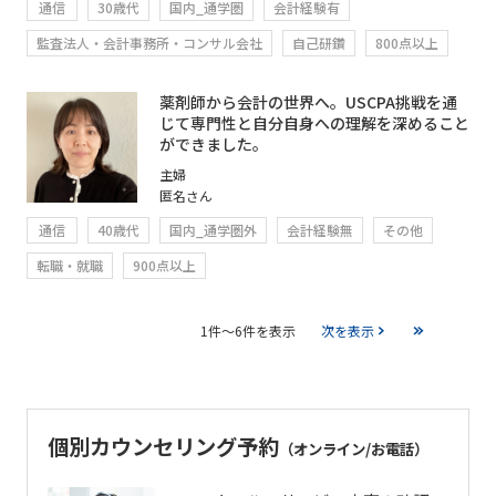
通信
30歳代
国内_通学圏
会計経験有
監査法人・会計事務所・コンサル会社
自己研鑽
800点以上
薬剤師から会計の世界へ。USCPA挑戦を通
じて専門性と自分自身への理解を深めること
ができました。
主婦
匿名さん
通信
40歳代
国内_通学圏外
会計経験無
その他
転職・就職
900点以上
1件～6件を表示
次を表示
個別カウンセリング予約
（オンライン/お電話）