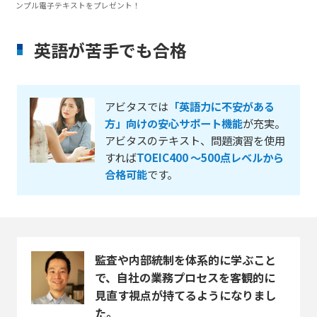
ンプル電子テキストをプレゼント！
英語が苦手でも合格
アビタスでは
「英語力に不安がある
方」向けの安心サポート機能
が充実。
アビタスのテキスト、問題演習を使用
すれば
TOEIC400 ～500点レベルから
合格可能
です。
監査や内部統制を体系的に学ぶこと
で、自社の業務プロセスを客観的に
見直す視点が持てるようになりまし
た。