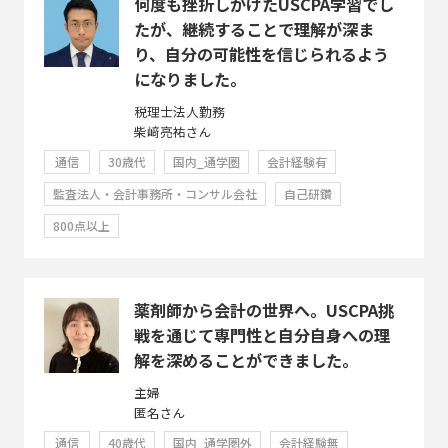
何度も挫折しかけたUSCPA学習でし
たが、継続することで理解が深ま
り、自分の可能性を信じられるよう
になりました。
税理士法人勤務
柴﨑亮祐さん
通信
30歳代
国内_通学圏
会計経験有
監査法人・会計事務所・コンサル会社
自己研鑽
800点以上
薬剤師から会計の世界へ。USCPA挑
戦を通じて専門性と自分自身への理
解を深めることができました。
主婦
匿名さん
通信
40歳代
国内_通学圏外
会計経験無