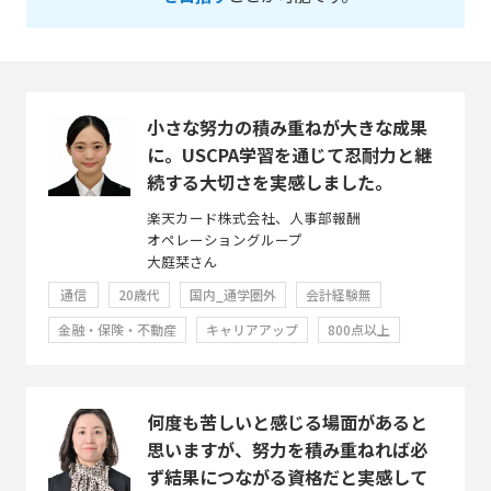
小さな努力の積み重ねが大きな成果
に。USCPA学習を通じて忍耐力と継
続する大切さを実感しました。
楽天カード株式会社、人事部報酬
オペレーショングループ
大庭栞さん
通信
20歳代
国内_通学圏外
会計経験無
金融・保険・不動産
キャリアアップ
800点以上
何度も苦しいと感じる場面があると
思いますが、努力を積み重ねれば必
ず結果につながる資格だと実感して