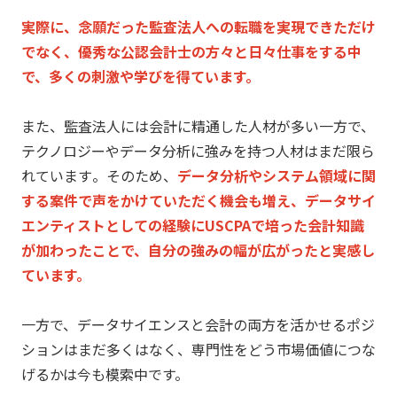
実際に、念願だった監査法人への転職を実現できただけ
でなく、
優秀な公認会計士の方々と日々仕事をする中
で、
多くの刺激や学びを得ています。
また、監査法人には会計に精通した人材が多い一方で、
テクノロジーやデータ分析に強みを持つ人材はまだ限ら
れています
。そのため、
データ分析やシステム領域に関
する案件で声をかけていただく機会
も増え、
データサイ
エンティストとしての経験にUSCPAで培った会計知
識
が加わったことで、
自分の強みの幅が広がったと実感し
ています。
一方で、
データサイエンスと会計の両方を活かせるポジ
ションはまだ多くは
なく、専門性をどう市場価値につな
げるかは今も模索中です。