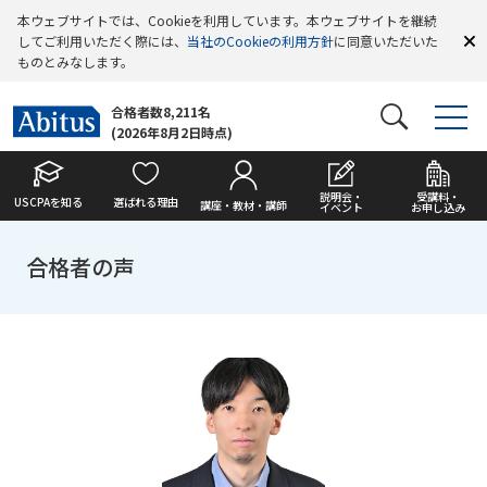
本ウェブサイトでは、Cookieを利用しています。本ウェブサイトを継続
してご利用いただく際には、
当社のCookieの利用方針
に同意いただいた
ものとみなします。
合格者数8,211名
(2026年8月2日時点)
説明会・
受講料・
USCPAを知る
選ばれる理由
講座・教材・講師
イベント
お申し込み
合格者の声