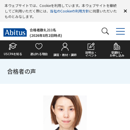
本ウェブサイトでは、Cookieを利用しています。本ウェブサイトを継続
してご利用いただく際には、
当社のCookieの利用方針
に同意いただいた
ものとみなします。
合格者数8,211名
(2026年8月2日時点)
説明会・
受講料・
USCPAを知る
選ばれる理由
講座・教材・講師
イベント
お申し込み
合格者の声