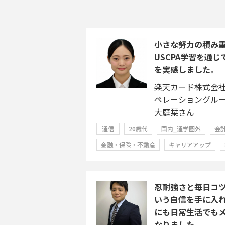
小さな努力の積み
USCPA学習を通
を実感しました。
楽天カード株式会
ペレーショングル
大庭栞さん
通信
20歳代
国内_通学圏外
会
金融・保険・不動産
キャリアアップ
忍耐強さと毎日コ
いう自信を手に入
にも日常生活でも
なりました。