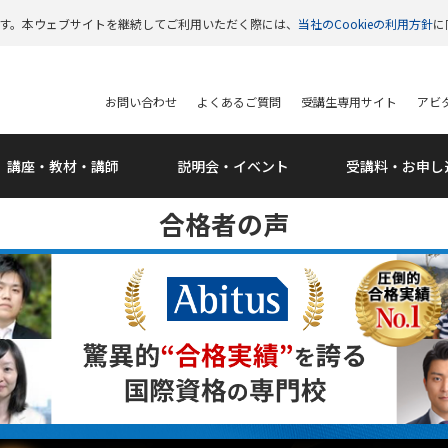
います。本ウェブサイトを継続してご利用いただく際には、
当社のCookieの利用方針
に
お問い合わせ
よくあるご質問
受講生専用サイト
アビタ
講座・教材・講師
説明会・
イベント
受講料・
お申し
合格者の声