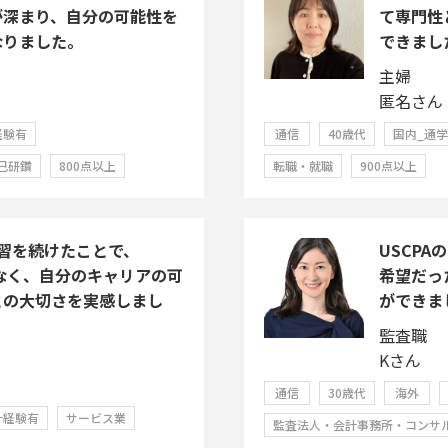
が深まり、自分の可能性を
て専門性
なりました。
できまし
主婦
匿名さん
経験有
通信
40歳代
国内_通
己研鑽
800点以上
転職・就職
900点以上
習を続けたことで、
USCP
でなく、自分のキャリアの可
希望だっ
との大切さを実感しまし
ができま
監査職
Kさん
通信
30歳代
海外
計経験有
サービス業
監査法人・会計事務所・コンサ