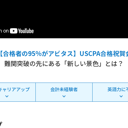
【合格者の95%がアビタス】USCPA合格祝賀
難関突破の先にある「新しい景色」とは？
キャリアアップ
会計未経験者
英語力に
プ