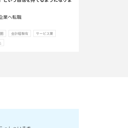
企業へ転職
学圏
会計経験有
サービス業
上