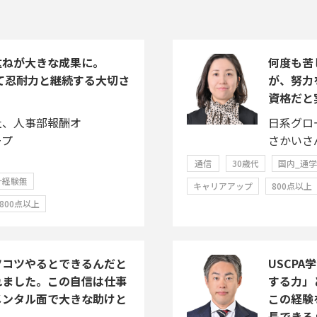
重ねが大きな成果に。
何度も苦
じて忍耐力と継続する大切さ
が、努力
資格だと
社、人事部報酬オ
日系グロ
ープ
さかいさ
通信
30歳代
国内_通
計経験無
キャリアアップ
800点以上
800点以上
ツコツやるとできるんだと
USCP
れました。この自信は仕事
する力」
メンタル面で大きな助けと
この経験
長できる