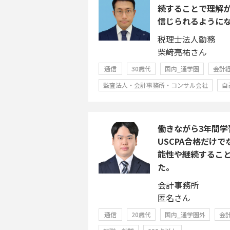
続することで理解
信じられるように
税理士法人勤務
柴﨑亮祐さん
通信
30歳代
国内_通学圏
会計
監査法人・会計事務所・コンサル会社
自
働きながら3年間学
USCPA合格だけ
能性や継続するこ
た。
会計事務所
匿名さん
通信
20歳代
国内_通学圏外
会