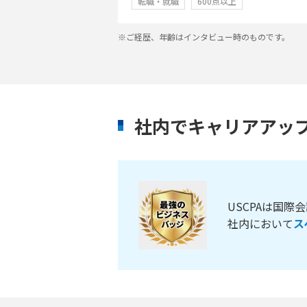
転職・就職
600点以上
※ご経歴、年齢はインタビュー時のものです。
社内でキャリアアッ
USCPAは国
社内において
ス