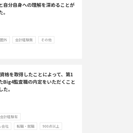
と自分自身への理解を深めることが
た。
学圏外
会計経験無
その他
Aの資格を取得したことによって、第1
たBig4監査職の内定をいただくこと
した。
会計経験有
ル会社
転職・就職
900点以上