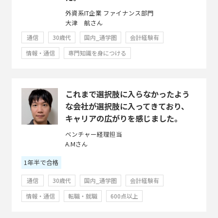
外資系IT企業 ファイナンス部門
大津 航さん
通信
30歳代
国内_通学圏
会計経験有
情報・通信
専門知識を身につける
これまで選択肢に入らなかったよう
な会社が選択肢に入ってきており、
キャリアの広がりを感じました。
ベンチャー経理担当
A.Mさん
1年半で合格
通信
30歳代
国内_通学圏
会計経験有
情報・通信
転職・就職
600点以上