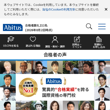
本ウェブサイトでは、Cookieを利用しています。本ウェブサイトを継続
してご利用いただく際には、
当社のCookieの利用方針
に同意いただいた
ものとみなします。
合格者数8,211名
(2026年8月2日時点)
説明会・
受講料・
USCPAを知る
選ばれる理由
講座・教材・講師
イベント
お申し込み
合格者の声