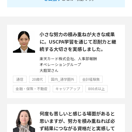
小さな努力の積み重ねが大きな成果
に。USCPA学習を通じて忍耐力と継
続する大切さを実感しました。
楽天カード株式会社、人事部報酬
オペレーショングループ
大庭栞さん
通信
20歳代
国内_通学圏外
会計経験無
金融・保険・不動産
キャリアアップ
800点以上
何度も苦しいと感じる場面があると
思いますが、努力を積み重ねれば必
ず結果につながる資格だと実感して