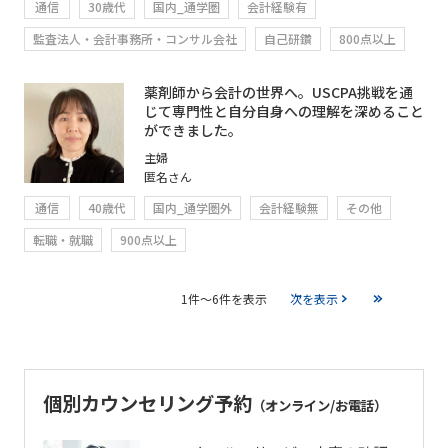
通信
30歳代
国内_通学圏
会計経験有
監査法人・会計事務所・コンサル会社
自己研鑽
800点以上
薬剤師から会計の世界へ。USCPA挑戦を通
じて専門性と自分自身への理解を深めること
ができました。
主婦
匿名さん
通信
40歳代
国内_通学圏外
会計経験無
その他
転職・就職
900点以上
1件～6件を表示
次を表示
個別カウンセリング予約
（オンライン/お電話）