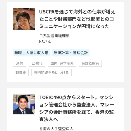
USCPAを通じて海外との仕事が増え
たことや財務部門など他部署とのコ
ミュニケーションが円滑になった
日系製造業経理部
KSさん
転職し大幅に収入増
原価計算・管理会計
通信
20歳代
国内_通学圏外
会計経験有
製造業
専門知識を身につける
TOEIC490点からスタート。マンシ
ョン管理会社から監査法人、マレー
シアの会計事務所を経て、香港の監
査法人へ
香港の大手監査法人