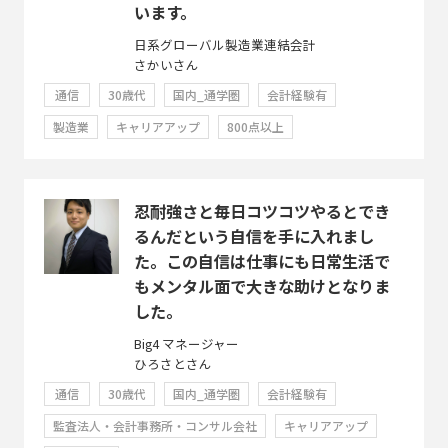
います。
日系グローバル製造業連結会計
さかいさん
通信
30歳代
国内_通学圏
会計経験有
製造業
キャリアアップ
800点以上
忍耐強さと毎日コツコツやるとでき
るんだという自信を手に入れまし
た。この自信は仕事にも日常生活で
もメンタル面で大きな助けとなりま
した。
Big4 マネージャー
ひろさとさん
通信
30歳代
国内_通学圏
会計経験有
監査法人・会計事務所・コンサル会社
キャリアアップ