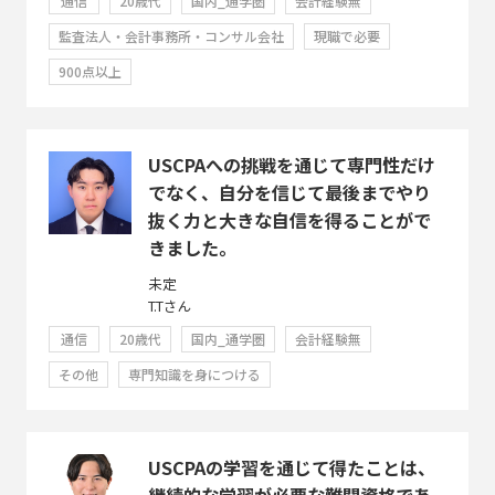
通信
20歳代
国内_通学圏
会計経験無
監査法人・会計事務所・コンサル会社
現職で必要
900点以上
USCPAへの挑戦を通じて専門性だけ
でなく、自分を信じて最後までやり
抜く力と大きな自信を得ることがで
きました。
未定
T.Tさん
通信
20歳代
国内_通学圏
会計経験無
その他
専門知識を身につける
USCPAの学習を通じて得たことは、
継続的な学習が必要な難関資格であ