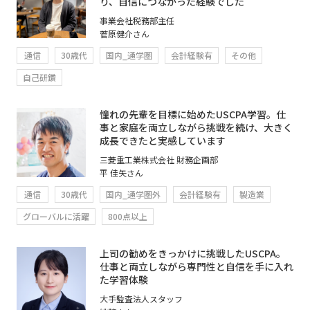
り、自信につながった経験でした
事業会社税務部主任
菅原健介さん
通信
30歳代
国内_通学圏
会計経験有
その他
自己研鑽
憧れの先輩を目標に始めたUSCPA学習。仕
事と家庭を両立しながら挑戦を続け、大きく
成長できたと実感しています
三菱重工業株式会社 財務企画部
平 佳矢さん
通信
30歳代
国内_通学圏外
会計経験有
製造業
グローバルに活躍
800点以上
上司の勧めをきっかけに挑戦したUSCPA。
仕事と両立しながら専門性と自信を手に入れ
た学習体験
大手監査法人スタッフ