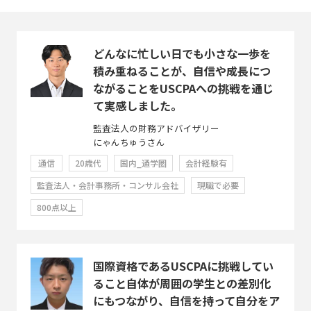
どんなに忙しい日でも小さな一歩を
積み重ねることが、自信や成長につ
ながることをUSCPAへの挑戦を通じ
て実感しました。
監査法人の財務アドバイザリー
にゃんちゅうさん
通信
20歳代
国内_通学圏
会計経験有
監査法人・会計事務所・コンサル会社
現職で必要
800点以上
国際資格であるUSCPAに挑戦してい
ること自体が周囲の学生との差別化
にもつながり、自信を持って自分をア