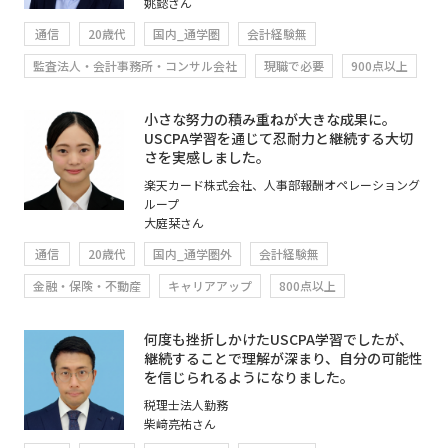
姚懿さん
通信
20歳代
国内_通学圏
会計経験無
監査法人・会計事務所・コンサル会社
現職で必要
900点以上
小さな努力の積み重ねが大きな成果に。
USCPA学習を通じて忍耐力と継続する大切
さを実感しました。
楽天カード株式会社、人事部報酬オペレーショング
ループ
大庭栞さん
通信
20歳代
国内_通学圏外
会計経験無
金融・保険・不動産
キャリアアップ
800点以上
何度も挫折しかけたUSCPA学習でしたが、
継続することで理解が深まり、自分の可能性
を信じられるようになりました。
税理士法人勤務
柴﨑亮祐さん