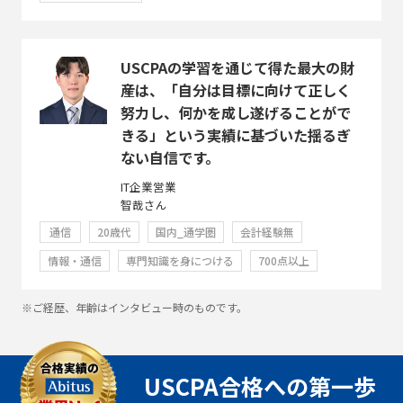
USCPAの学習を通じて得た最大の財
産は、「自分は目標に向けて正しく
努力し、何かを成し遂げることがで
きる」という実績に基づいた揺るぎ
ない自信です。
IT企業営業
智哉さん
通信
20歳代
国内_通学圏
会計経験無
情報・通信
専門知識を身につける
700点以上
※ご経歴、年齢はインタビュー時のものです。
USCPA合格への第一歩