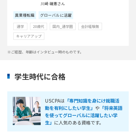
川崎 磯憲さん
異業種転職
グローバルに活躍
通学
20歳代
国内_通学圏
会計経験無
キャリアアップ
※ご経歴、年齢はインタビュー時のものです。
学生時代に合格
USCPAは
「専門知識を身にけ就職活
動を有利にしたい学生」
や
「将来英語
を使ってグローバルに活躍したい学
生」
に人気のある資格です。