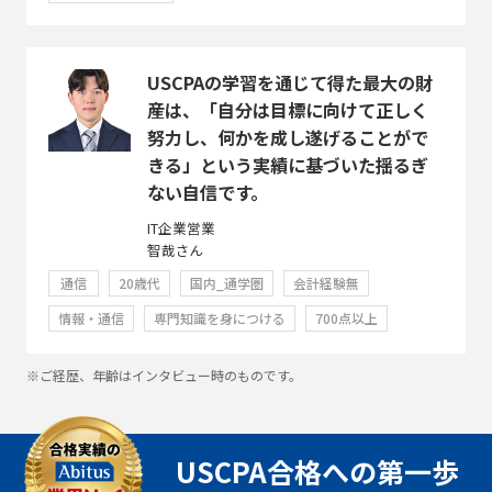
USCPAの学習を通じて得た最大の財
産は、「自分は目標に向けて正しく
努力し、何かを成し遂げることがで
きる」という実績に基づいた揺るぎ
ない自信です。
IT企業営業
智哉さん
通信
20歳代
国内_通学圏
会計経験無
情報・通信
専門知識を身につける
700点以上
※ご経歴、年齢はインタビュー時のものです。
USCPA合格への第一歩