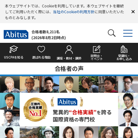
本ウェブサイトでは、Cookieを利用しています。本ウェブサイトを継続
してご利用いただく際には、
当社のCookieの利用方針
に同意いただいた
ものとみなします。
合格者数8,211名
(2026年8月2日時点)
説明会・
受講料・
USCPAを知る
選ばれる理由
講座・教材・講師
イベント
お申し込み
合格者の声