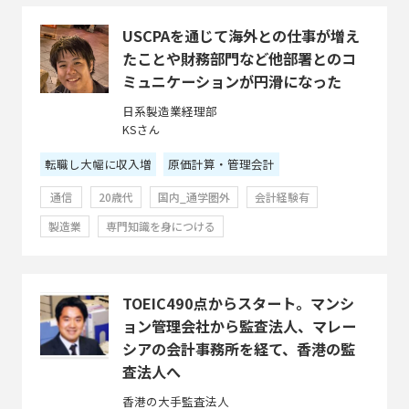
USCPAを通じて海外との仕事が増え
たことや財務部門など他部署とのコ
ミュニケーションが円滑になった
日系製造業経理部
KSさん
転職し大幅に収入増
原価計算・管理会計
通信
20歳代
国内_通学圏外
会計経験有
製造業
専門知識を身につける
TOEIC490点からスタート。マンシ
ョン管理会社から監査法人、マレー
シアの会計事務所を経て、香港の監
査法人へ
香港の大手監査法人