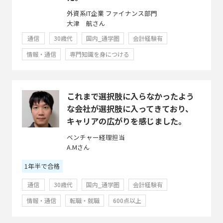
外資系IT企業 ファイナンス部門
大津 航さん
通信
30歳代
国内_通学圏
会計経験有
情報・通信
専門知識を身につける
これまで選択肢に入らなかったよう
な会社が選択肢に入ってきており、
キャリアの広がりを感じました。
ベンチャー経理担当
A.Mさん
1年半で合格
通信
30歳代
国内_通学圏
会計経験有
情報・通信
転職・就職
600点以上