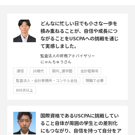
どんなに忙しい日でも小さな一歩を
積み重ねることが、自信や成長につ
ながることをUSCPAへの挑戦を通じ
て実感しました。
監査法人の財務アドバイザリー
にゃんちゅうさん
通信
20歳代
国内_通学圏
会計経験有
監査法人・会計事務所・コンサル会社
現職で必要
800点以上
国際資格であるUSCPAに挑戦してい
ること自体が周囲の学生との差別化
にもつながり、自信を持って自分をア