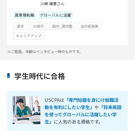
川崎 磯憲さん
異業種転職
グローバルに活躍
通学
20歳代
国内_通学圏
会計経験無
キャリアアップ
※ご経歴、年齢はインタビュー時のものです。
学生時代に合格
USCPAは
「専門知識を身にけ就職活
動を有利にしたい学生」
や
「将来英語
を使ってグローバルに活躍したい学
生」
に人気のある資格です。