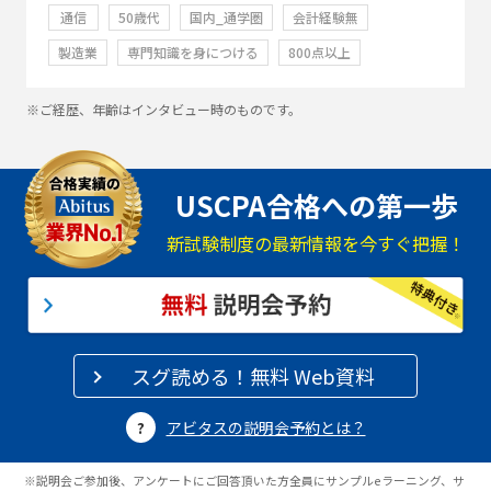
通信
50歳代
国内_通学圏
会計経験無
製造業
専門知識を身につける
800点以上
※ご経歴、年齢はインタビュー時のものです。
USCPA合格への第一歩
新試験制度の最新情報を今すぐ把握！
スグ読める！無料 Web資料
アビタスの説明会予約とは？
※説明会ご参加後、アンケートにご回答頂いた方全員にサンプルeラーニング、サ