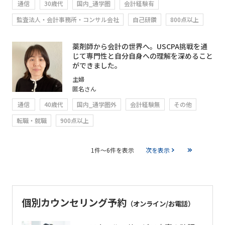
通信
30歳代
国内_通学圏
会計経験有
監査法人・会計事務所・コンサル会社
自己研鑽
800点以上
薬剤師から会計の世界へ。USCPA挑戦を通
じて専門性と自分自身への理解を深めること
ができました。
主婦
匿名さん
通信
40歳代
国内_通学圏外
会計経験無
その他
転職・就職
900点以上
1件～6件を表示
次を表示
個別カウンセリング予約
（オンライン/お電話）