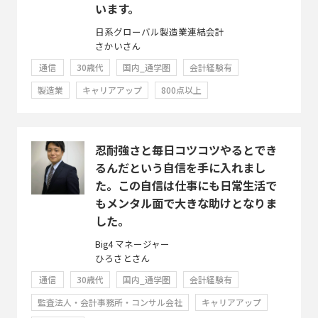
います。
日系グローバル製造業連結会計
さかいさん
通信
30歳代
国内_通学圏
会計経験有
製造業
キャリアアップ
800点以上
忍耐強さと毎日コツコツやるとでき
るんだという自信を手に入れまし
た。この自信は仕事にも日常生活で
もメンタル面で大きな助けとなりま
した。
Big4 マネージャー
ひろさとさん
通信
30歳代
国内_通学圏
会計経験有
監査法人・会計事務所・コンサル会社
キャリアアップ