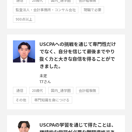
通信
20歳代
国内_通学圏
会計経験無
監査法人・会計事務所・コンサル会社
現職で必要
900点以上
USCPAへの挑戦を通じて専門性だけ
でなく、自分を信じて最後までやり
抜く力と大きな自信を得ることがで
きました。
未定
T.Tさん
通信
20歳代
国内_通学圏
会計経験無
その他
専門知識を身につける
USCPAの学習を通じて得たことは、
継続的な学習が必要な難関資格であ