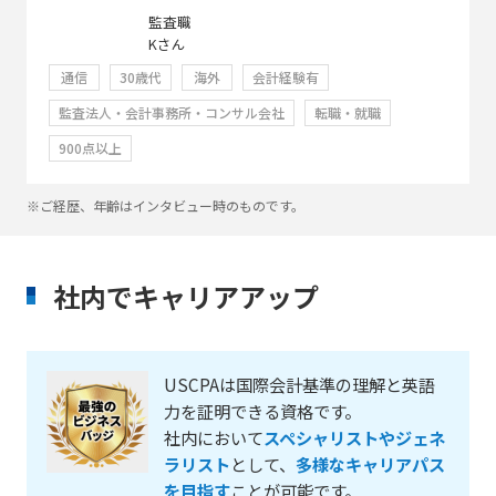
監査職
Kさん
通信
30歳代
海外
会計経験有
監査法人・会計事務所・コンサル会社
転職・就職
900点以上
※ご経歴、年齢はインタビュー時のものです。
社内でキャリアアップ
USCPAは国際会計基準の理解と英語
力を証明できる資格です。
社内において
スペシャリストやジェネ
ラリスト
として、
多様なキャリアパス
を目指す
ことが可能です。