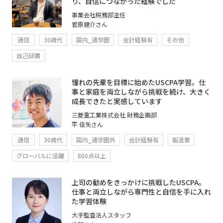
り、自信につながった経験でした
事業会社税務部主任
菅原健介さん
通信
30歳代
国内_通学圏
会計経験有
その他
自己研鑽
憧れの先輩を目標に始めたUSCPA学習。仕
事と家庭を両立しながら挑戦を続け、大きく
成長できたと実感しています
三菱重工業株式会社 財務企画部
平 佳矢さん
通信
30歳代
国内_通学圏外
会計経験有
製造業
グローバルに活躍
800点以上
上司の勧めをきっかけに挑戦したUSCPA。
仕事と両立しながら専門性と自信を手に入れ
た学習体験
大手監査法人スタッフ