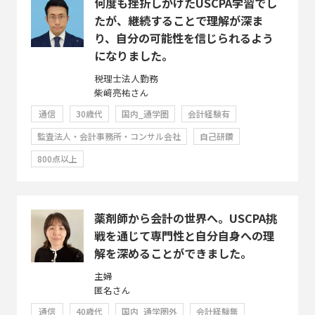
何度も挫折しかけたUSCPA学習でし
たが、継続することで理解が深ま
り、自分の可能性を信じられるよう
になりました。
税理士法人勤務
柴﨑亮祐さん
通信
30歳代
国内_通学圏
会計経験有
監査法人・会計事務所・コンサル会社
自己研鑽
800点以上
薬剤師から会計の世界へ。USCPA挑
戦を通じて専門性と自分自身への理
解を深めることができました。
主婦
匿名さん
通信
40歳代
国内_通学圏外
会計経験無