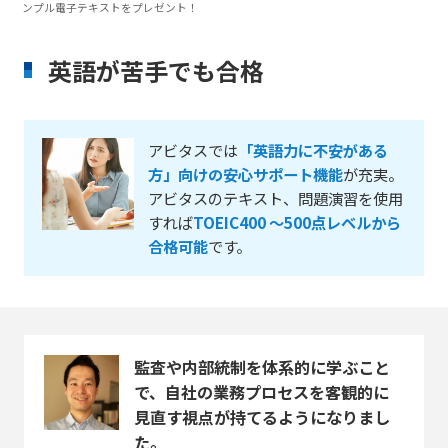
ンプル電子テキストをプレゼント！
英語が苦手でも合格
アビタスでは
「英語力に不安がある
方」向けの安心サポート機能
が充実。
アビタスのテキスト、問題演習を使用
すれば
TOEIC400 ～500点レベルから
合格可能
です。
監査や内部統制を体系的に学ぶこと
で、自社の業務プロセスを客観的に
見直す視点が持てるようになりまし
た。