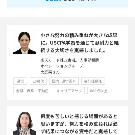
小さな努力の積み重ねが大きな成果
に。USCPA学習を通じて忍耐力と継
続する大切さを実感しました。
楽天カード株式会社、人事部報酬
オペレーショングループ
大庭栞さん
通信
20歳代
国内_通学圏外
会計経験無
金融・保険・不動産
キャリアアップ
800点以上
何度も苦しいと感じる場面があると
思いますが、努力を積み重ねれば必
ず結果につながる資格だと実感して