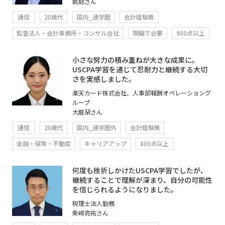
姚懿さん
通信
20歳代
国内_通学圏
会計経験無
監査法人・会計事務所・コンサル会社
現職で必要
900点以上
小さな努力の積み重ねが大きな成果に。
USCPA学習を通じて忍耐力と継続する大切
さを実感しました。
楽天カード株式会社、人事部報酬オペレーショング
ループ
大庭栞さん
通信
20歳代
国内_通学圏外
会計経験無
金融・保険・不動産
キャリアアップ
800点以上
何度も挫折しかけたUSCPA学習でしたが、
継続することで理解が深まり、自分の可能性
を信じられるようになりました。
税理士法人勤務
柴﨑亮祐さん