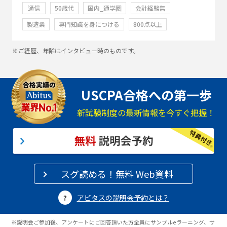
通信
50歳代
国内_通学圏
会計経験無
製造業
専門知識を身につける
800点以上
※ご経歴、年齢はインタビュー時のものです。
USCPA合格への第一歩
新試験制度の最新情報を今すぐ把握！
スグ読める！無料 Web資料
アビタスの説明会予約とは？
※説明会ご参加後、アンケートにご回答頂いた方全員にサンプルeラーニング、サ