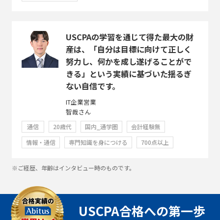
USCPAの学習を通じて得た最大の財
産は、「自分は目標に向けて正しく
努力し、何かを成し遂げることがで
きる」という実績に基づいた揺るぎ
ない自信です。
IT企業営業
智哉さん
通信
20歳代
国内_通学圏
会計経験無
情報・通信
専門知識を身につける
700点以上
※ご経歴、年齢はインタビュー時のものです。
USCPA合格への第一歩