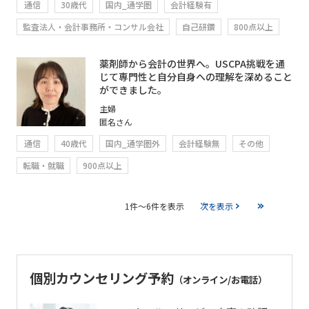
通信
30歳代
国内_通学圏
会計経験有
監査法人・会計事務所・コンサル会社
自己研鑽
800点以上
薬剤師から会計の世界へ。USCPA挑戦を通
じて専門性と自分自身への理解を深めること
ができました。
主婦
匿名さん
通信
40歳代
国内_通学圏外
会計経験無
その他
転職・就職
900点以上
1件～6件を表示
次を表示
個別カウンセリング予約
（オンライン/お電話）