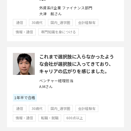
外資系IT企業 ファイナンス部門
大津 航さん
通信
30歳代
国内_通学圏
会計経験有
情報・通信
専門知識を身につける
これまで選択肢に入らなかったよう
な会社が選択肢に入ってきており、
キャリアの広がりを感じました。
ベンチャー経理担当
A.Mさん
1年半で合格
通信
30歳代
国内_通学圏
会計経験有
情報・通信
転職・就職
600点以上