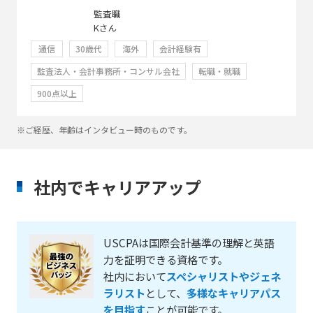
監査職
Kさん
通信
30歳代
海外
会計経験有
監査法人・会計事務所・コンサル会社
転職・就職
900点以上
※ご経歴、年齢はインタビュー時のものです。
社内でキャリアアップ
USCPAは国際会計基準の理解と英語
力を証明できる資格です。
社内において
スペシャリストやジェネ
ラリスト
として、
多様なキャリアパス
を目指す
ことが可能です。