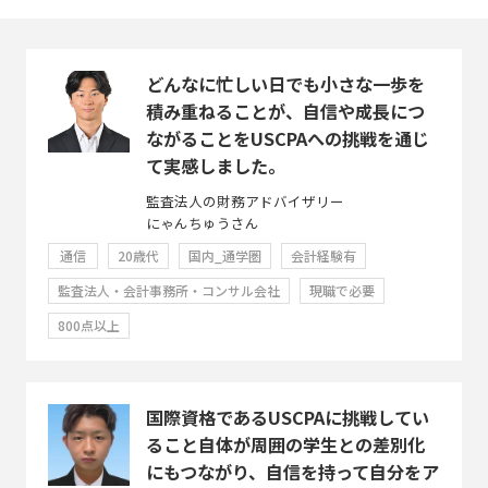
どんなに忙しい日でも小さな一歩を
積み重ねることが、自信や成長につ
ながることをUSCPAへの挑戦を通じ
て実感しました。
監査法人の財務アドバイザリー
にゃんちゅうさん
通信
20歳代
国内_通学圏
会計経験有
監査法人・会計事務所・コンサル会社
現職で必要
800点以上
国際資格であるUSCPAに挑戦してい
ること自体が周囲の学生との差別化
にもつながり、自信を持って自分をア