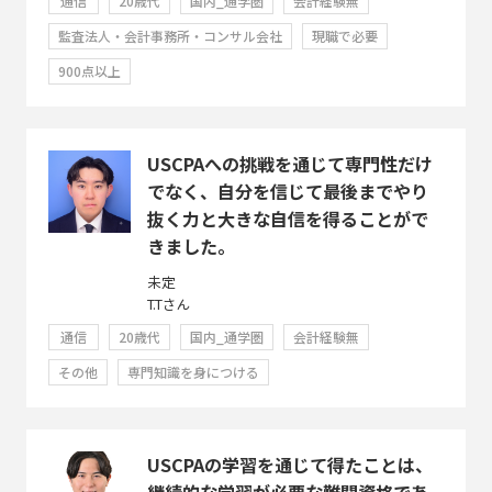
通信
20歳代
国内_通学圏
会計経験無
監査法人・会計事務所・コンサル会社
現職で必要
900点以上
USCPAへの挑戦を通じて専門性だけ
でなく、自分を信じて最後までやり
抜く力と大きな自信を得ることがで
きました。
未定
T.Tさん
通信
20歳代
国内_通学圏
会計経験無
その他
専門知識を身につける
USCPAの学習を通じて得たことは、
継続的な学習が必要な難関資格であ