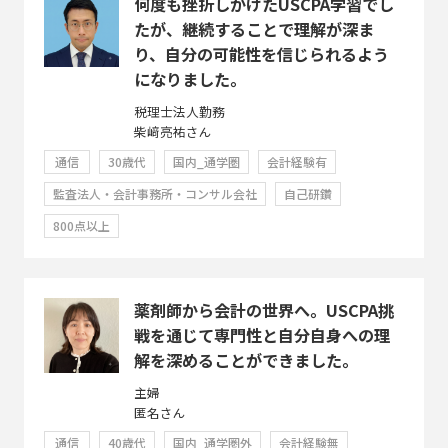
何度も挫折しかけたUSCPA学習でし
たが、継続することで理解が深ま
り、自分の可能性を信じられるよう
になりました。
税理士法人勤務
柴﨑亮祐さん
通信
30歳代
国内_通学圏
会計経験有
監査法人・会計事務所・コンサル会社
自己研鑽
800点以上
薬剤師から会計の世界へ。USCPA挑
戦を通じて専門性と自分自身への理
解を深めることができました。
主婦
匿名さん
通信
40歳代
国内_通学圏外
会計経験無