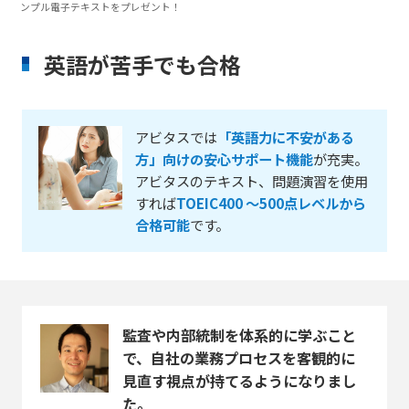
ンプル電子テキストをプレゼント！
英語が苦手でも合格
アビタスでは
「英語力に不安がある
方」向けの安心サポート機能
が充実。
アビタスのテキスト、問題演習を使用
すれば
TOEIC400 ～500点レベルから
合格可能
です。
監査や内部統制を体系的に学ぶこと
で、自社の業務プロセスを客観的に
見直す視点が持てるようになりまし
た。