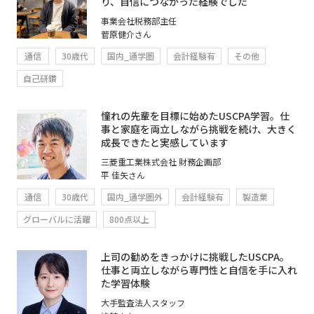
り、自信につながった経験でした
事業会社税務部主任
菅原健介さん
通信
30歳代
国内_通学圏
会計経験有
その他
自己研鑽
憧れの先輩を目標に始めたUSCPA学習。仕
事と家庭を両立しながら挑戦を続け、大きく
成長できたと実感しています
三菱重工業株式会社 財務企画部
平 佳矢さん
通信
30歳代
国内_通学圏外
会計経験有
製造業
グローバルに活躍
800点以上
上司の勧めをきっかけに挑戦したUSCPA。
仕事と両立しながら専門性と自信を手に入れ
た学習体験
大手監査法人スタッフ