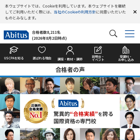
本ウェブサイトでは、Cookieを利用しています。本ウェブサイトを継続
してご利用いただく際には、
当社のCookieの利用方針
に同意いただいた
ものとみなします。
合格者数8,211名
(2026年8月2日時点)
説明会・
受講料・
USCPAを知る
選ばれる理由
講座・教材・講師
イベント
お申し込み
合格者の声