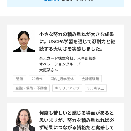
小さな努力の積み重ねが大きな成果
に。USCPA学習を通じて忍耐力と継
続する大切さを実感しました。
楽天カード株式会社、人事部報酬
オペレーショングループ
大庭栞さん
通信
20歳代
国内_通学圏外
会計経験無
金融・保険・不動産
キャリアアップ
800点以上
何度も苦しいと感じる場面があると
思いますが、努力を積み重ねれば必
ず結果につながる資格だと実感して