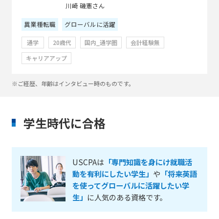
川崎 磯憲さん
異業種転職
グローバルに活躍
通学
20歳代
国内_通学圏
会計経験無
キャリアアップ
※ご経歴、年齢はインタビュー時のものです。
学生時代に合格
USCPAは
「専門知識を身にけ就職活
動を有利にしたい学生」
や
「将来英語
を使ってグローバルに活躍したい学
生」
に人気のある資格です。