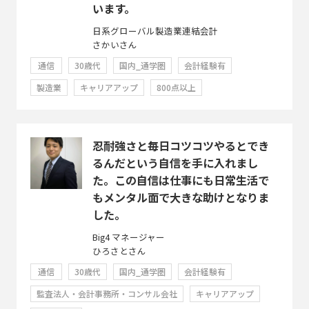
います。
日系グローバル製造業連結会計
さかいさん
通信
30歳代
国内_通学圏
会計経験有
製造業
キャリアアップ
800点以上
忍耐強さと毎日コツコツやるとでき
るんだという自信を手に入れまし
た。この自信は仕事にも日常生活で
もメンタル面で大きな助けとなりま
した。
Big4 マネージャー
ひろさとさん
通信
30歳代
国内_通学圏
会計経験有
監査法人・会計事務所・コンサル会社
キャリアアップ