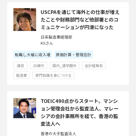
USCPAを通じて海外との仕事が増え
たことや財務部門など他部署とのコ
ミュニケーションが円滑になった
日系製造業経理部
KSさん
転職し大幅に収入増
原価計算・管理会計
通信
20歳代
国内_通学圏外
会計経験有
製造業
専門知識を身につける
TOEIC490点からスタート。マンシ
ョン管理会社から監査法人、マレー
シアの会計事務所を経て、香港の監
査法人へ
香港の大手監査法人