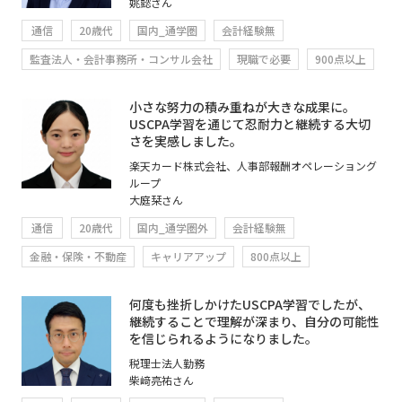
姚懿さん
通信
20歳代
国内_通学圏
会計経験無
監査法人・会計事務所・コンサル会社
現職で必要
900点以上
小さな努力の積み重ねが大きな成果に。
USCPA学習を通じて忍耐力と継続する大切
さを実感しました。
楽天カード株式会社、人事部報酬オペレーショング
ループ
大庭栞さん
通信
20歳代
国内_通学圏外
会計経験無
金融・保険・不動産
キャリアアップ
800点以上
何度も挫折しかけたUSCPA学習でしたが、
継続することで理解が深まり、自分の可能性
を信じられるようになりました。
税理士法人勤務
柴﨑亮祐さん