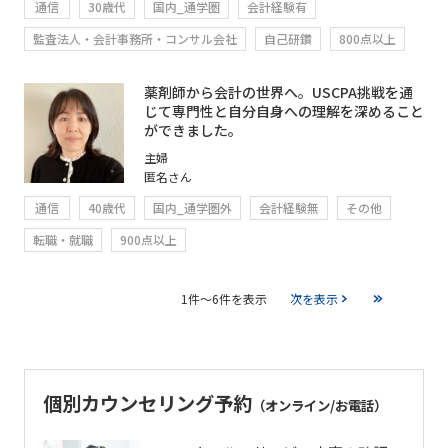
通信
30歳代
国内_通学圏
会計経験有
監査法人・会計事務所・コンサル会社
自己研鑽
800点以上
薬剤師から会計の世界へ。USCPA挑戦を通
じて専門性と自分自身への理解を深めること
ができました。
主婦
匿名さん
通信
40歳代
国内_通学圏外
会計経験無
その他
転職・就職
900点以上
1件～6件を表示
次を表示
個別カウンセリング予約
（オンライン/お電話）