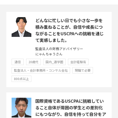
どんなに忙しい日でも小さな一歩を
積み重ねることが、自信や成長につ
ながることをUSCPAへの挑戦を通じ
て実感しました。
監査法人の財務アドバイザリー
にゃんちゅうさん
通信
20歳代
国内_通学圏
会計経験有
監査法人・会計事務所・コンサル会社
現職で必要
800点以上
国際資格であるUSCPAに挑戦してい
ること自体が周囲の学生との差別化
にもつながり、自信を持って自分をア