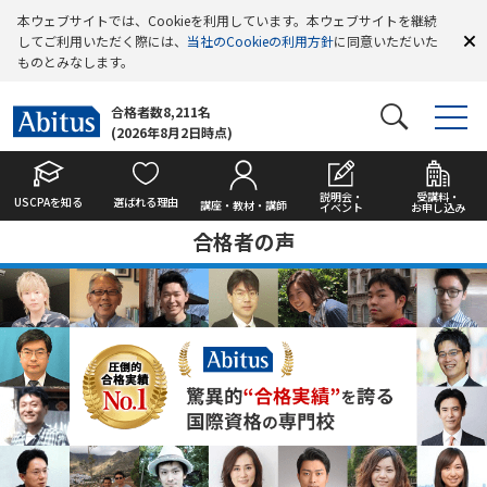
本ウェブサイトでは、Cookieを利用しています。本ウェブサイトを継続
してご利用いただく際には、
当社のCookieの利用方針
に同意いただいた
ものとみなします。
合格者数8,211名
(2026年8月2日時点)
説明会・
受講料・
USCPAを知る
選ばれる理由
講座・教材・講師
イベント
お申し込み
合格者の声