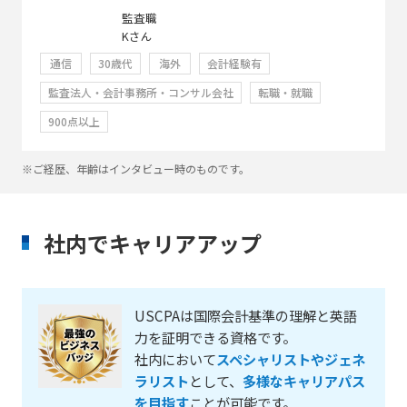
監査職
Kさん
通信
30歳代
海外
会計経験有
監査法人・会計事務所・コンサル会社
転職・就職
900点以上
※ご経歴、年齢はインタビュー時のものです。
社内でキャリアアップ
USCPAは国際会計基準の理解と英語
力を証明できる資格です。
社内において
スペシャリストやジェネ
ラリスト
として、
多様なキャリアパス
を目指す
ことが可能です。