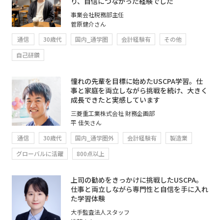
り、自信につながった経験でした
事業会社税務部主任
菅原健介さん
通信
30歳代
国内_通学圏
会計経験有
その他
自己研鑽
憧れの先輩を目標に始めたUSCPA学習。仕
事と家庭を両立しながら挑戦を続け、大きく
成長できたと実感しています
三菱重工業株式会社 財務企画部
平 佳矢さん
通信
30歳代
国内_通学圏外
会計経験有
製造業
グローバルに活躍
800点以上
上司の勧めをきっかけに挑戦したUSCPA。
仕事と両立しながら専門性と自信を手に入れ
た学習体験
大手監査法人スタッフ