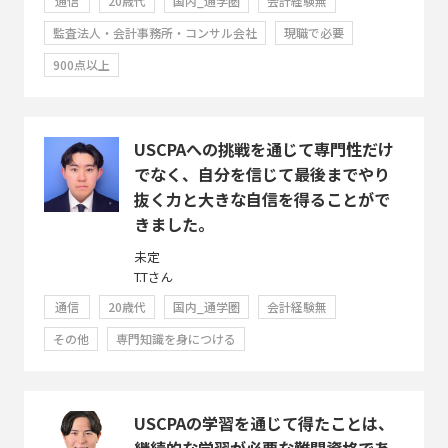
通信
20歳代
国内_通学圏
会計経験無
監査法人・会計事務所・コンサル会社
現職で必要
900点以上
USCPAへの挑戦を通じて専門性だけ
でなく、自分を信じて最後までやり
抜く力と大きな自信を得ることがで
きました。
未定
T.Tさん
通信
20歳代
国内_通学圏
会計経験無
その他
専門知識を身につける
USCPAの学習を通じて得たことは、
継続的な学習が必要な難関資格であ