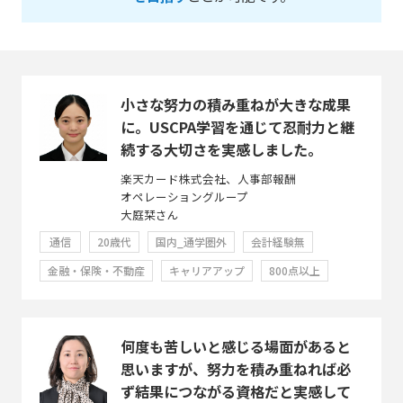
小さな努力の積み重ねが大きな成果
に。USCPA学習を通じて忍耐力と継
続する大切さを実感しました。
楽天カード株式会社、人事部報酬
オペレーショングループ
大庭栞さん
通信
20歳代
国内_通学圏外
会計経験無
金融・保険・不動産
キャリアアップ
800点以上
何度も苦しいと感じる場面があると
思いますが、努力を積み重ねれば必
ず結果につながる資格だと実感して