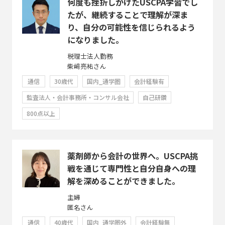
何度も挫折しかけたUSCPA学習でし
たが、継続することで理解が深ま
り、自分の可能性を信じられるよう
になりました。
税理士法人勤務
柴﨑亮祐さん
通信
30歳代
国内_通学圏
会計経験有
監査法人・会計事務所・コンサル会社
自己研鑽
800点以上
薬剤師から会計の世界へ。USCPA挑
戦を通じて専門性と自分自身への理
解を深めることができました。
主婦
匿名さん
通信
40歳代
国内_通学圏外
会計経験無