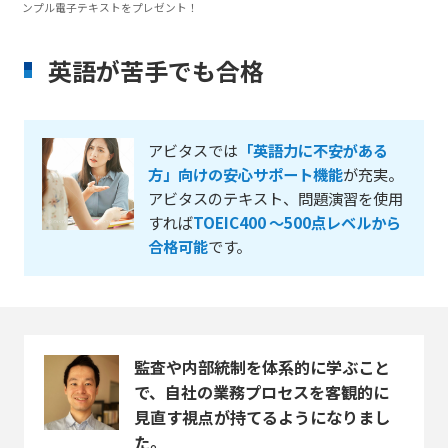
ンプル電子テキストをプレゼント！
英語が苦手でも合格
アビタスでは
「英語力に不安がある
方」向けの安心サポート機能
が充実。
アビタスのテキスト、問題演習を使用
すれば
TOEIC400 ～500点レベルから
合格可能
です。
監査や内部統制を体系的に学ぶこと
で、自社の業務プロセスを客観的に
見直す視点が持てるようになりまし
た。