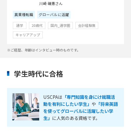
川崎 磯憲さん
異業種転職
グローバルに活躍
通学
20歳代
国内_通学圏
会計経験無
キャリアアップ
※ご経歴、年齢はインタビュー時のものです。
学生時代に合格
USCPAは
「専門知識を身にけ就職活
動を有利にしたい学生」
や
「将来英語
を使ってグローバルに活躍したい学
生」
に人気のある資格です。