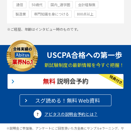
通信
50歳代
国内_通学圏
会計経験無
製造業
専門知識を身につける
800点以上
※ご経歴、年齢はインタビュー時のものです。
USCPA合格への第一歩
新試験制度の最新情報を今すぐ把握！
スグ読める！無料 Web資料
アビタスの説明会予約とは？
※説明会ご参加後、アンケートにご回答頂いた方全員にサンプルeラーニング、サ