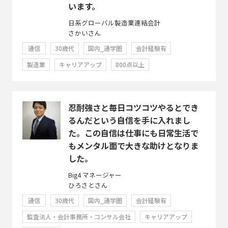
います。
日系グローバル製造業連結会計
さかいさん
通信
30歳代
国内_通学圏
会計経験有
製造業
キャリアアップ
800点以上
忍耐強さと毎日コツコツやるとでき
るんだという自信を手に入れまし
た。この自信は仕事にも日常生活で
もメンタル面で大きな助けとなりま
した。
Big4 マネージャー
ひろさとさん
通信
30歳代
国内_通学圏
会計経験有
監査法人・会計事務所・コンサル会社
キャリアアップ