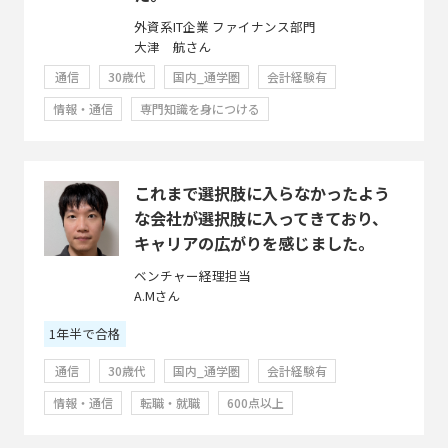
外資系IT企業 ファイナンス部門
大津 航さん
通信
30歳代
国内_通学圏
会計経験有
情報・通信
専門知識を身につける
これまで選択肢に入らなかったよう
な会社が選択肢に入ってきており、
キャリアの広がりを感じました。
ベンチャー経理担当
A.Mさん
1年半で合格
通信
30歳代
国内_通学圏
会計経験有
情報・通信
転職・就職
600点以上