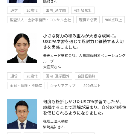
姚懿さん
通信
20歳代
国内_通学圏
会計経験無
監査法人・会計事務所・コンサル会社
現職で必要
900点以上
小さな努力の積み重ねが大きな成果に。
USCPA学習を通じて忍耐力と継続する大切
さを実感しました。
楽天カード株式会社、人事部報酬オペレーショング
ループ
大庭栞さん
通信
20歳代
国内_通学圏外
会計経験無
金融・保険・不動産
キャリアアップ
800点以上
何度も挫折しかけたUSCPA学習でしたが、
継続することで理解が深まり、自分の可能性
を信じられるようになりました。
税理士法人勤務
柴﨑亮祐さん