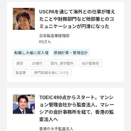
USCPAを通じて海外との仕事が増え
たことや財務部門など他部署とのコ
ミュニケーションが円滑になった
日系製造業経理部
KSさん
転職し大幅に収入増
原価計算・管理会計
通信
20歳代
国内_通学圏外
会計経験有
製造業
専門知識を身につける
TOEIC490点からスタート。マンシ
ョン管理会社から監査法人、マレー
シアの会計事務所を経て、香港の監
査法人へ
香港の大手監査法人