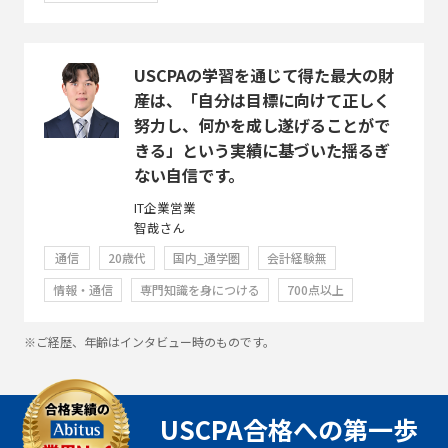
USCPAの学習を通じて得た最大の財
産は、「自分は目標に向けて正しく
努力し、何かを成し遂げることがで
きる」という実績に基づいた揺るぎ
ない自信です。
IT企業営業
智哉さん
通信
20歳代
国内_通学圏
会計経験無
情報・通信
専門知識を身につける
700点以上
※ご経歴、年齢はインタビュー時のものです。
USCPA合格への第一歩