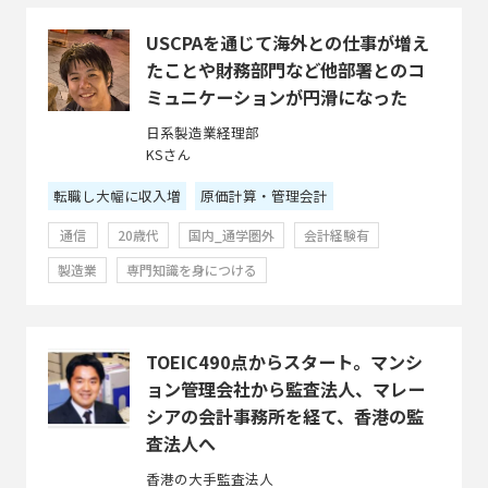
USCPAを通じて海外との仕事が増え
たことや財務部門など他部署とのコ
ミュニケーションが円滑になった
日系製造業経理部
KSさん
転職し大幅に収入増
原価計算・管理会計
通信
20歳代
国内_通学圏外
会計経験有
製造業
専門知識を身につける
TOEIC490点からスタート。マンシ
ョン管理会社から監査法人、マレー
シアの会計事務所を経て、香港の監
査法人へ
香港の大手監査法人