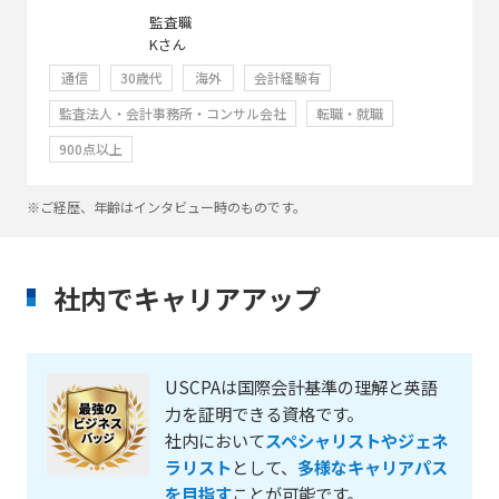
監査職
Kさん
通信
30歳代
海外
会計経験有
監査法人・会計事務所・コンサル会社
転職・就職
900点以上
※ご経歴、年齢はインタビュー時のものです。
社内でキャリアアップ
USCPAは国際会計基準の理解と英語
力を証明できる資格です。
社内において
スペシャリストやジェネ
ラリスト
として、
多様なキャリアパス
を目指す
ことが可能です。