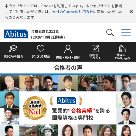
本ウェブサイトでは、Cookieを利用しています。本ウェブサイトを継続
してご利用いただく際には、
当社のCookieの利用方針
に同意いただいた
ものとみなします。
合格者数8,211名
(2026年8月2日時点)
説明会・
受講料・
USCPAを知る
選ばれる理由
講座・教材・講師
イベント
お申し込み
合格者の声