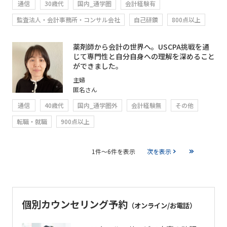
通信
30歳代
国内_通学圏
会計経験有
監査法人・会計事務所・コンサル会社
自己研鑽
800点以上
薬剤師から会計の世界へ。USCPA挑戦を通
じて専門性と自分自身への理解を深めること
ができました。
主婦
匿名さん
通信
40歳代
国内_通学圏外
会計経験無
その他
転職・就職
900点以上
1件～6件を表示
次を表示
個別カウンセリング予約
（オンライン/お電話）