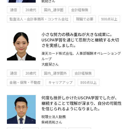
姚懿さん
通信
20歳代
国内_通学圏
会計経験無
監査法人・会計事務所・コンサル会社
現職で必要
900点以上
小さな努力の積み重ねが大きな成果に。
USCPA学習を通じて忍耐力と継続する大切
さを実感しました。
楽天カード株式会社、人事部報酬オペレーショング
ループ
大庭栞さん
通信
20歳代
国内_通学圏外
会計経験無
金融・保険・不動産
キャリアアップ
800点以上
何度も挫折しかけたUSCPA学習でしたが、
継続することで理解が深まり、自分の可能性
を信じられるようになりました。
税理士法人勤務
柴﨑亮祐さん