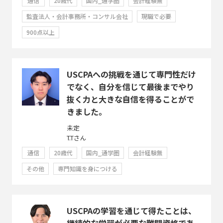
通信
20歳代
国内_通学圏
会計経験無
監査法人・会計事務所・コンサル会社
現職で必要
900点以上
USCPAへの挑戦を通じて専門性だけ
でなく、自分を信じて最後までやり
抜く力と大きな自信を得ることがで
きました。
未定
T.Tさん
通信
20歳代
国内_通学圏
会計経験無
その他
専門知識を身につける
USCPAの学習を通じて得たことは、
継続的な学習が必要な難関資格であ