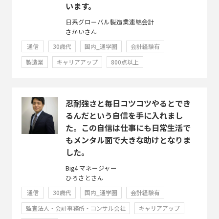
います。
日系グローバル製造業連結会計
さかいさん
通信
30歳代
国内_通学圏
会計経験有
製造業
キャリアアップ
800点以上
忍耐強さと毎日コツコツやるとでき
るんだという自信を手に入れまし
た。この自信は仕事にも日常生活で
もメンタル面で大きな助けとなりま
した。
Big4 マネージャー
ひろさとさん
通信
30歳代
国内_通学圏
会計経験有
監査法人・会計事務所・コンサル会社
キャリアアップ