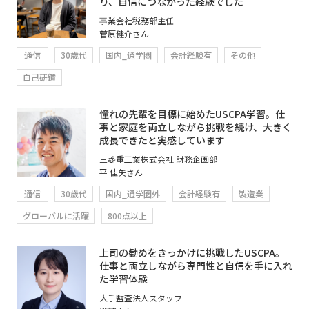
り、自信につながった経験でした
事業会社税務部主任
菅原健介さん
通信
30歳代
国内_通学圏
会計経験有
その他
自己研鑽
憧れの先輩を目標に始めたUSCPA学習。仕
事と家庭を両立しながら挑戦を続け、大きく
成長できたと実感しています
三菱重工業株式会社 財務企画部
平 佳矢さん
通信
30歳代
国内_通学圏外
会計経験有
製造業
グローバルに活躍
800点以上
上司の勧めをきっかけに挑戦したUSCPA。
仕事と両立しながら専門性と自信を手に入れ
た学習体験
大手監査法人スタッフ