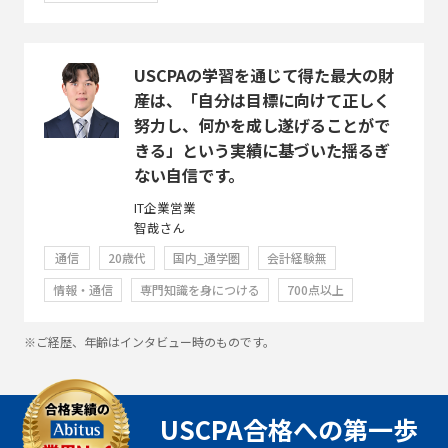
USCPAの学習を通じて得た最大の財
産は、「自分は目標に向けて正しく
努力し、何かを成し遂げることがで
きる」という実績に基づいた揺るぎ
ない自信です。
IT企業営業
智哉さん
通信
20歳代
国内_通学圏
会計経験無
情報・通信
専門知識を身につける
700点以上
※ご経歴、年齢はインタビュー時のものです。
USCPA合格への第一歩