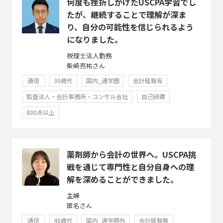
何度も挫折しかけたUSCPA学習でし
たが、継続することで理解が深ま
り、自分の可能性を信じられるよう
になりました。
税理士法人勤務
柴﨑亮祐さん
通信
30歳代
国内_通学圏
会計経験有
監査法人・会計事務所・コンサル会社
自己研鑽
800点以上
薬剤師から会計の世界へ。USCPA挑
戦を通じて専門性と自分自身への理
解を深めることができました。
主婦
匿名さん
通信
40歳代
国内_通学圏外
会計経験無