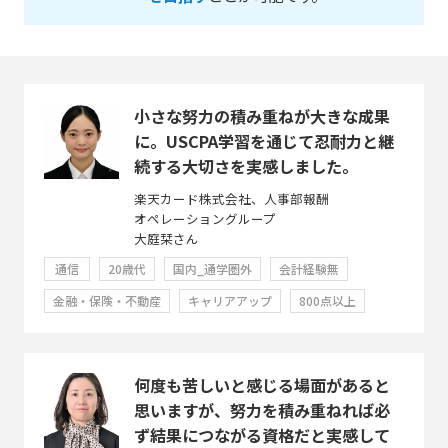
小さな努力の積み重ねが大きな成果
に。USCPA学習を通じて忍耐力と継
続する大切さを実感しました。
楽天カード株式会社、人事部報酬
オペレーショングループ
大庭栞さん
通信
20歳代
国内_通学圏外
会計経験無
金融・保険・不動産
キャリアアップ
800点以上
何度も苦しいと感じる場面があると
思いますが、努力を積み重ねれば必
ず結果につながる資格だと実感して