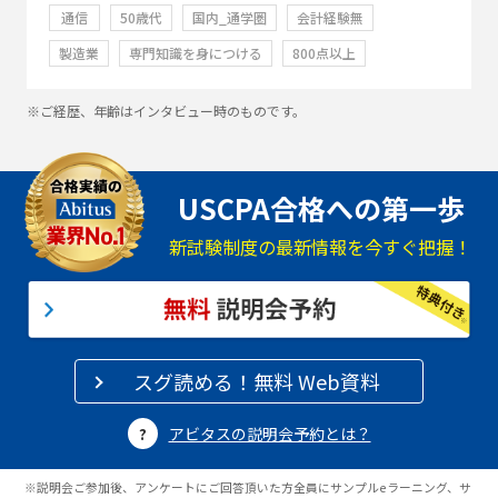
通信
50歳代
国内_通学圏
会計経験無
製造業
専門知識を身につける
800点以上
※ご経歴、年齢はインタビュー時のものです。
USCPA合格への第一歩
新試験制度の最新情報を今すぐ把握！
スグ読める！無料 Web資料
アビタスの説明会予約とは？
※説明会ご参加後、アンケートにご回答頂いた方全員にサンプルeラーニング、サ