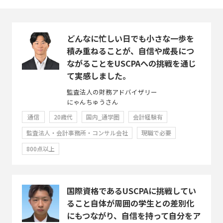
どんなに忙しい日でも小さな一歩を
積み重ねることが、自信や成長につ
ながることをUSCPAへの挑戦を通じ
て実感しました。
監査法人の財務アドバイザリー
にゃんちゅうさん
通信
20歳代
国内_通学圏
会計経験有
監査法人・会計事務所・コンサル会社
現職で必要
800点以上
国際資格であるUSCPAに挑戦してい
ること自体が周囲の学生との差別化
にもつながり、自信を持って自分をア