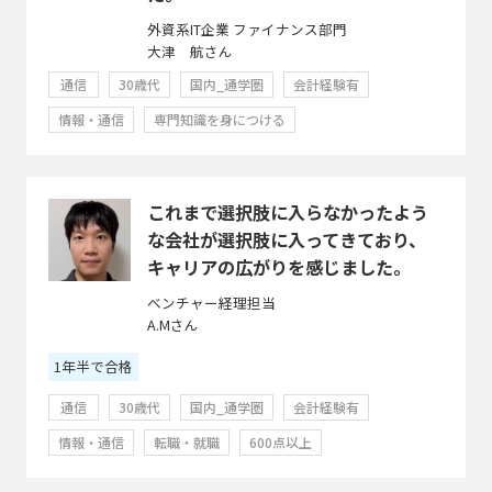
外資系IT企業 ファイナンス部門
大津 航さん
通信
30歳代
国内_通学圏
会計経験有
情報・通信
専門知識を身につける
これまで選択肢に入らなかったよう
な会社が選択肢に入ってきており、
キャリアの広がりを感じました。
ベンチャー経理担当
A.Mさん
1年半で合格
通信
30歳代
国内_通学圏
会計経験有
情報・通信
転職・就職
600点以上