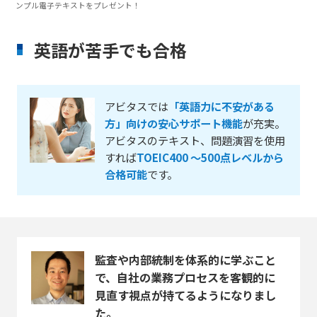
ンプル電子テキストをプレゼント！
英語が苦手でも合格
アビタスでは
「英語力に不安がある
方」向けの安心サポート機能
が充実。
アビタスのテキスト、問題演習を使用
すれば
TOEIC400 ～500点レベルから
合格可能
です。
監査や内部統制を体系的に学ぶこと
で、自社の業務プロセスを客観的に
見直す視点が持てるようになりまし
た。