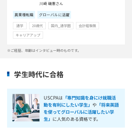
川崎 磯憲さん
異業種転職
グローバルに活躍
通学
20歳代
国内_通学圏
会計経験無
キャリアアップ
※ご経歴、年齢はインタビュー時のものです。
学生時代に合格
USCPAは
「専門知識を身にけ就職活
動を有利にしたい学生」
や
「将来英語
を使ってグローバルに活躍したい学
生」
に人気のある資格です。