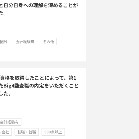
と自分自身への理解を深めることが
た。
学圏外
会計経験無
その他
Aの資格を取得したことによって、第1
たBig4監査職の内定をいただくこと
した。
会計経験有
ル会社
転職・就職
900点以上