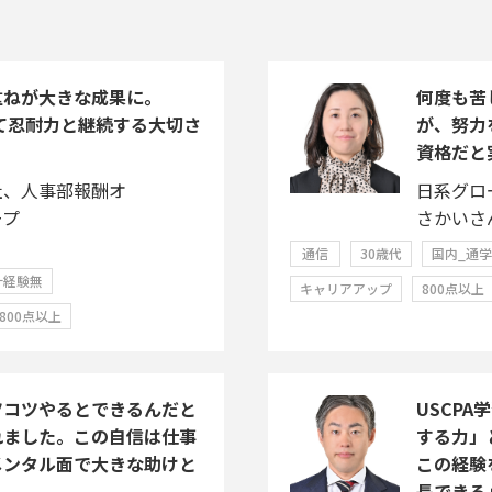
重ねが大きな成果に。
何度も苦
じて忍耐力と継続する大切さ
が、努力
資格だと
社、人事部報酬オ
日系グロ
ープ
さかいさ
通信
30歳代
国内_通
計経験無
キャリアアップ
800点以上
800点以上
ツコツやるとできるんだと
USCP
れました。この自信は仕事
する力」
メンタル面で大きな助けと
この経験
長できる