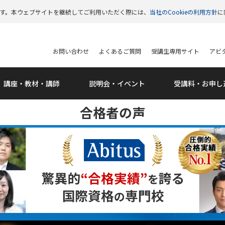
います。本ウェブサイトを継続してご利用いただく際には、
当社のCookieの利用方針
に
お問い合わせ
よくあるご質問
受講生専用サイト
アビタ
講座・教材・講師
説明会・
イベント
受講料・
お申し
合格者の声