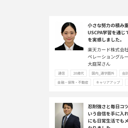
小さな努力の積み
USCPA学習を通
を実感しました。
楽天カード株式会
ペレーショングル
大庭栞さん
通信
20歳代
国内_通学圏外
会
金融・保険・不動産
キャリアアップ
忍耐強さと毎日コ
いう自信を手に入
にも日常生活でも
なりました。