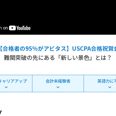
【合格者の95%がアビタス】USCPA合格祝賀
難関突破の先にある「新しい景色」とは？
キャリアアップ
会計未経験者
英語力に
プ