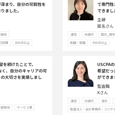
が深まり、自分の可能性を
て専門性
なりました。
できまし
主婦
匿名さん
経験有
通信
40歳代
国内_通
己研鑽
800点以上
転職・就職
900点以上
習を続けたことで、
USCP
でなく、自分のキャリアの可
希望だっ
との大切さを実感しまし
ができま
監査職
Kさん
通信
30歳代
海外
計経験有
サービス業
監査法人・会計事務所・コンサ