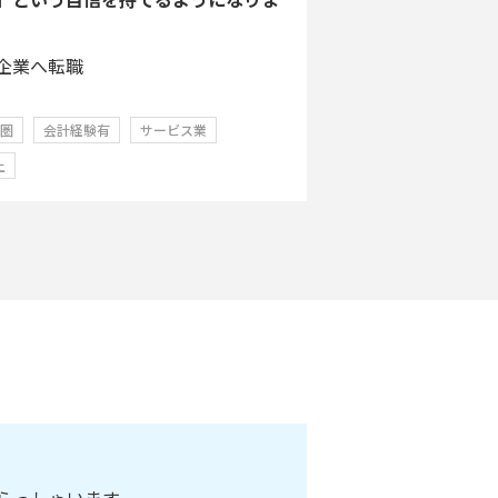
企業へ転職
学圏
会計経験有
サービス業
上