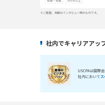
転職・就職
600点以上
※ご経歴、年齢はインタビュー時のものです。
社内でキャリアアッ
USCPAは国
社内において
ス