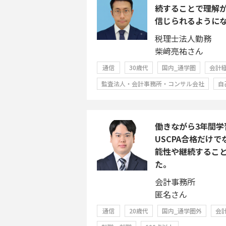
続することで理解
信じられるように
税理士法人勤務
柴﨑亮祐さん
通信
30歳代
国内_通学圏
会計
監査法人・会計事務所・コンサル会社
自
働きながら3年間学
USCPA合格だけ
能性や継続するこ
た。
会計事務所
匿名さん
通信
20歳代
国内_通学圏外
会