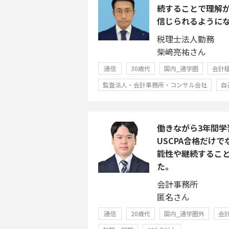
続することで理解
信じられるように
税理士法人勤務
柴﨑亮祐さん
通信
30歳代
国内_通学圏
会計
監査法人・会計事務所・コンサル会社
自
働きながら3年間学
USCPA合格だけ
能性や継続するこ
た。
会計事務所
匿名さん
通信
20歳代
国内_通学圏外
会