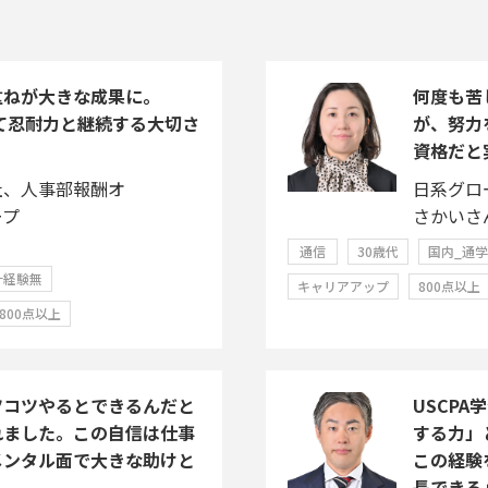
重ねが大きな成果に。
何度も苦
じて忍耐力と継続する大切さ
が、努力
資格だと
社、人事部報酬オ
日系グロ
ープ
さかいさ
通信
30歳代
国内_通
計経験無
キャリアアップ
800点以上
800点以上
ツコツやるとできるんだと
USCP
れました。この自信は仕事
する力」
メンタル面で大きな助けと
この経験
長できる