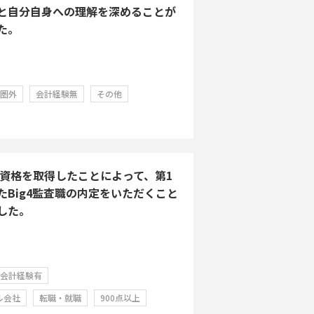
と自分自身への理解を深めることが
た。
学圏外
会計経験無
その他
Aの資格を取得したことによって、第1
たBig4監査職の内定をいただくこと
した。
会計経験有
ル会社
転職・就職
900点以上