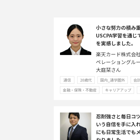
小さな努力の積み
USCPA学習を通
を実感しました。
楽天カード株式会
ペレーショングル
大庭栞さん
通信
20歳代
国内_通学圏外
会
金融・保険・不動産
キャリアアップ
忍耐強さと毎日コ
いう自信を手に入
にも日常生活でも
なりました。