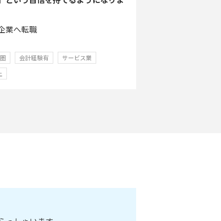
企業へ転職
学圏
会計経験有
サービス業
上