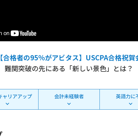
【合格者の95%がアビタス】USCPA合格祝賀
難関突破の先にある「新しい景色」とは？
キャリアアップ
会計未経験者
英語力に
プ