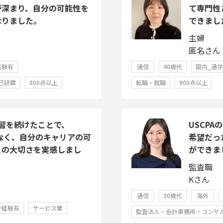
が深まり、自分の可能性を
て専門性
なりました。
できまし
主婦
匿名さん
経験有
通信
40歳代
国内_通
己研鑽
800点以上
転職・就職
900点以上
習を続けたことで、
USCP
でなく、自分のキャリアの可
希望だっ
との大切さを実感しまし
ができま
監査職
Kさん
通信
30歳代
海外
計経験有
サービス業
監査法人・会計事務所・コンサ