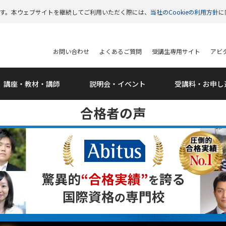
います。本ウェブサイトを継続してご利用いただく際には、
当社のCookieの利用方針
に
お問い合わせ
よくあるご質問
受講生専用サイト
アビタ
講座・教材・講師
説明会・
イベント
受講料・
お申し
合格者の声