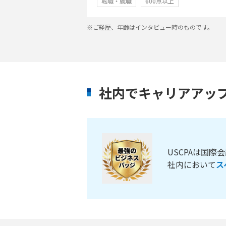
転職・就職
600点以上
※ご経歴、年齢はインタビュー時のものです。
社内でキャリアアッ
USCPAは国
社内において
ス