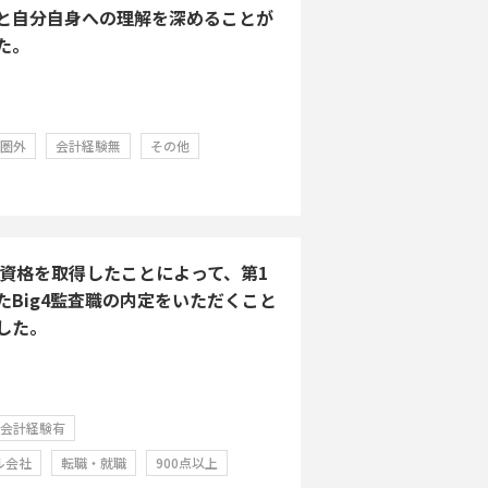
と自分自身への理解を深めることが
た。
学圏外
会計経験無
その他
Aの資格を取得したことによって、第1
たBig4監査職の内定をいただくこと
した。
会計経験有
ル会社
転職・就職
900点以上