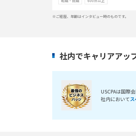
転職・就職
600点以上
※ご経歴、年齢はインタビュー時のものです。
社内でキャリアアッ
USCPAは国
社内において
ス