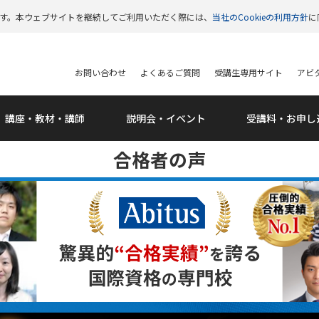
います。本ウェブサイトを継続してご利用いただく際には、
当社のCookieの利用方針
に
お問い合わせ
よくあるご質問
受講生専用サイト
アビタ
講座・教材・講師
説明会・
イベント
受講料・
お申し
合格者の声