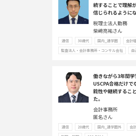
続することで理解
信じられるように
税理士法人勤務
柴﨑亮祐さん
通信
30歳代
国内_通学圏
会計
監査法人・会計事務所・コンサル会社
自
働きながら3年間学
USCPA合格だけ
能性や継続するこ
た。
会計事務所
匿名さん
通信
20歳代
国内_通学圏外
会