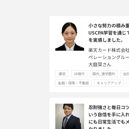
小さな努力の積み
USCPA学習を通
を実感しました。
楽天カード株式会
ペレーショングル
大庭栞さん
通信
20歳代
国内_通学圏外
会
金融・保険・不動産
キャリアアップ
忍耐強さと毎日コ
いう自信を手に入
にも日常生活でも
なりました。