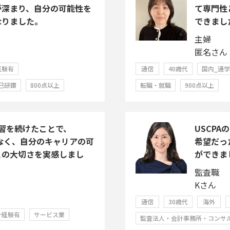
が深まり、自分の可能性を
て専門性
なりました。
できまし
主婦
匿名さん
経験有
通信
40歳代
国内_通
己研鑽
800点以上
転職・就職
900点以上
習を続けたことで、
USCP
でなく、自分のキャリアの可
希望だっ
との大切さを実感しまし
ができま
監査職
Kさん
通信
30歳代
海外
計経験有
サービス業
監査法人・会計事務所・コンサ