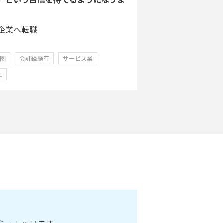
企業へ転職
学圏
会計経験有
サービス業
上