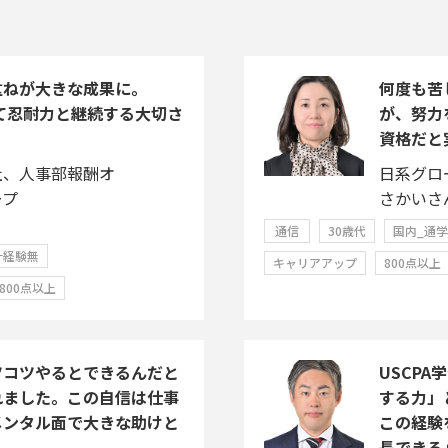
重ねが大きな成果に。
何度も苦
じて忍耐力と継続する大切さ
が、努力
資格だと
社、人事部報酬オ
日系グロ
ープ
さかいさ
通信
30歳代
国内_通
計経験無
キャリアアップ
800点以上
800点以上
ツコツやるとできるんだと
USCP
れました。この自信は仕事
する力」
メンタル面で大きな助けと
この経験
長できる