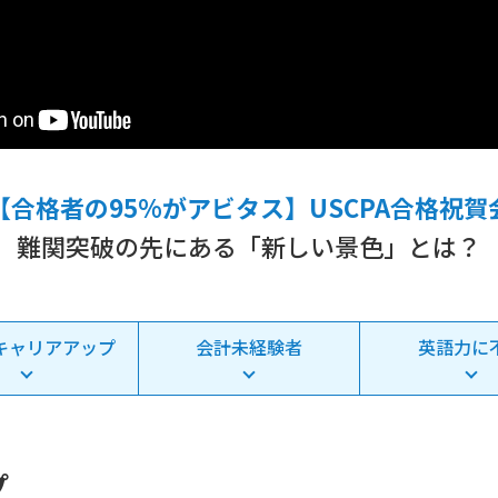
【合格者の95%がアビタス】USCPA合格祝賀
難関突破の先にある「新しい景色」とは？
キャリアアップ
会計未経験者
英語力に
プ