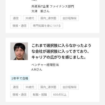
外資系IT企業 ファイナンス部門
大津 航さん
通信
30歳代
国内_通学圏
会計経験有
情報・通信
専門知識を身につける
これまで選択肢に入らなかったよう
な会社が選択肢に入ってきており、
キャリアの広がりを感じました。
ベンチャー経理担当
A.Mさん
1年半で合格
通信
30歳代
国内_通学圏
会計経験有
情報・通信
転職・就職
600点以上