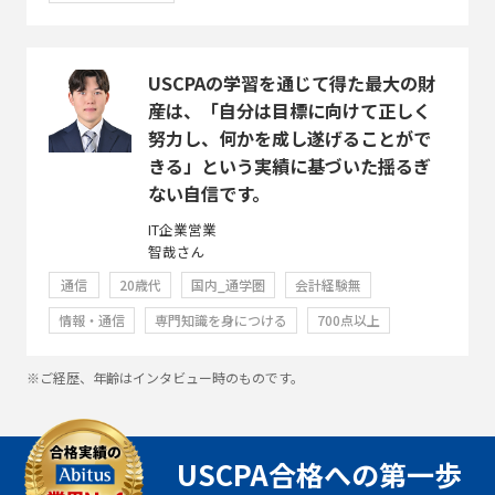
USCPAの学習を通じて得た最大の財
産は、「自分は目標に向けて正しく
努力し、何かを成し遂げることがで
きる」という実績に基づいた揺るぎ
ない自信です。
IT企業営業
智哉さん
通信
20歳代
国内_通学圏
会計経験無
情報・通信
専門知識を身につける
700点以上
※ご経歴、年齢はインタビュー時のものです。
USCPA合格への第一歩