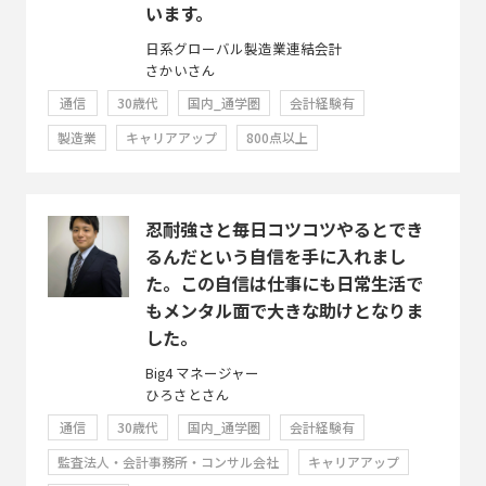
います。
日系グローバル製造業連結会計
さかいさん
通信
30歳代
国内_通学圏
会計経験有
製造業
キャリアアップ
800点以上
忍耐強さと毎日コツコツやるとでき
るんだという自信を手に入れまし
た。この自信は仕事にも日常生活で
もメンタル面で大きな助けとなりま
した。
Big4 マネージャー
ひろさとさん
通信
30歳代
国内_通学圏
会計経験有
監査法人・会計事務所・コンサル会社
キャリアアップ