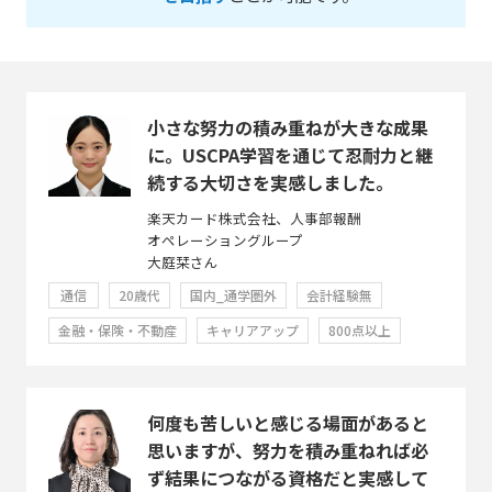
小さな努力の積み重ねが大きな成果
に。USCPA学習を通じて忍耐力と継
続する大切さを実感しました。
楽天カード株式会社、人事部報酬
オペレーショングループ
大庭栞さん
通信
20歳代
国内_通学圏外
会計経験無
金融・保険・不動産
キャリアアップ
800点以上
何度も苦しいと感じる場面があると
思いますが、努力を積み重ねれば必
ず結果につながる資格だと実感して