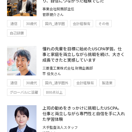
り、自信につながった経験でした
事業会社税務部主任
菅原健介さん
通信
30歳代
国内_通学圏
会計経験有
その他
自己研鑽
憧れの先輩を目標に始めたUSCPA学習。仕
事と家庭を両立しながら挑戦を続け、大きく
成長できたと実感しています
三菱重工業株式会社 財務企画部
平 佳矢さん
通信
30歳代
国内_通学圏外
会計経験有
製造業
グローバルに活躍
800点以上
上司の勧めをきっかけに挑戦したUSCPA。
仕事と両立しながら専門性と自信を手に入れ
た学習体験
大手監査法人スタッフ