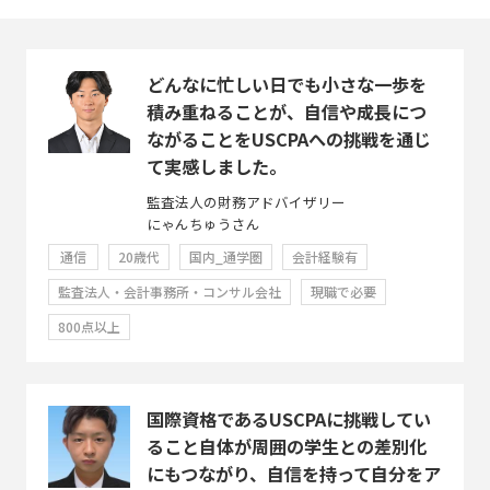
どんなに忙しい日でも小さな一歩を
積み重ねることが、自信や成長につ
ながることをUSCPAへの挑戦を通じ
て実感しました。
監査法人の財務アドバイザリー
にゃんちゅうさん
通信
20歳代
国内_通学圏
会計経験有
監査法人・会計事務所・コンサル会社
現職で必要
800点以上
国際資格であるUSCPAに挑戦してい
ること自体が周囲の学生との差別化
にもつながり、自信を持って自分をア