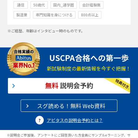
通信
50歳代
国内_通学圏
会計経験無
製造業
専門知識を身につける
800点以上
※ご経歴、年齢はインタビュー時のものです。
USCPA合格への第一歩
新試験制度の最新情報を今すぐ把握！
スグ読める！無料 Web資料
アビタスの説明会予約とは？
※説明会ご参加後、アンケートにご回答頂いた方全員にサンプルeラーニング、サ