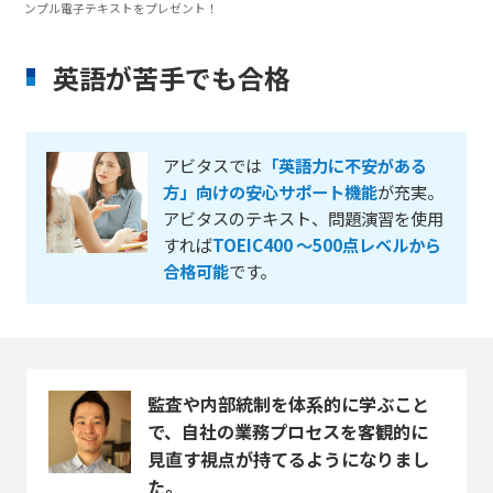
ンプル電子テキストをプレゼント！
英語が苦手でも合格
アビタスでは
「英語力に不安がある
方」向けの安心サポート機能
が充実。
アビタスのテキスト、問題演習を使用
すれば
TOEIC400 ～500点レベルから
合格可能
です。
監査や内部統制を体系的に学ぶこと
で、自社の業務プロセスを客観的に
見直す視点が持てるようになりまし
た。