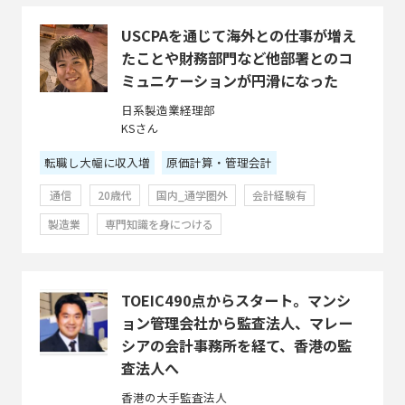
USCPAを通じて海外との仕事が増え
たことや財務部門など他部署とのコ
ミュニケーションが円滑になった
日系製造業経理部
KSさん
転職し大幅に収入増
原価計算・管理会計
通信
20歳代
国内_通学圏外
会計経験有
製造業
専門知識を身につける
TOEIC490点からスタート。マンシ
ョン管理会社から監査法人、マレー
シアの会計事務所を経て、香港の監
査法人へ
香港の大手監査法人