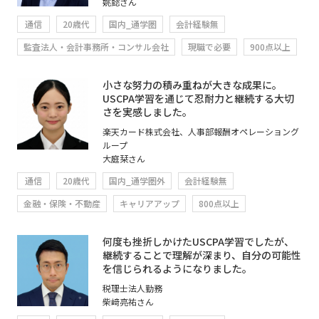
姚懿さん
通信
20歳代
国内_通学圏
会計経験無
監査法人・会計事務所・コンサル会社
現職で必要
900点以上
小さな努力の積み重ねが大きな成果に。
USCPA学習を通じて忍耐力と継続する大切
さを実感しました。
楽天カード株式会社、人事部報酬オペレーショング
ループ
大庭栞さん
通信
20歳代
国内_通学圏外
会計経験無
金融・保険・不動産
キャリアアップ
800点以上
何度も挫折しかけたUSCPA学習でしたが、
継続することで理解が深まり、自分の可能性
を信じられるようになりました。
税理士法人勤務
柴﨑亮祐さん