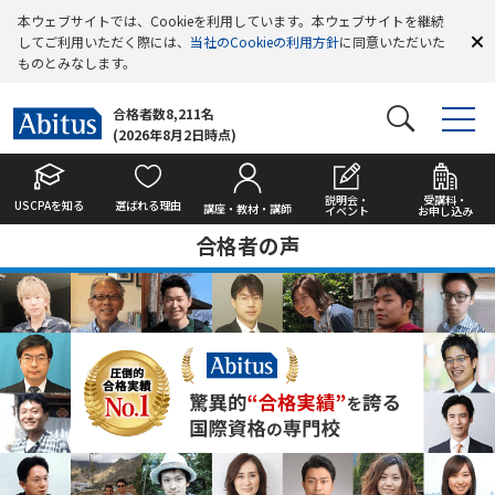
本ウェブサイトでは、Cookieを利用しています。本ウェブサイトを継続
してご利用いただく際には、
当社のCookieの利用方針
に同意いただいた
ものとみなします。
合格者数8,211名
(2026年8月2日時点)
説明会・
受講料・
USCPAを知る
選ばれる理由
講座・教材・講師
イベント
お申し込み
合格者の声