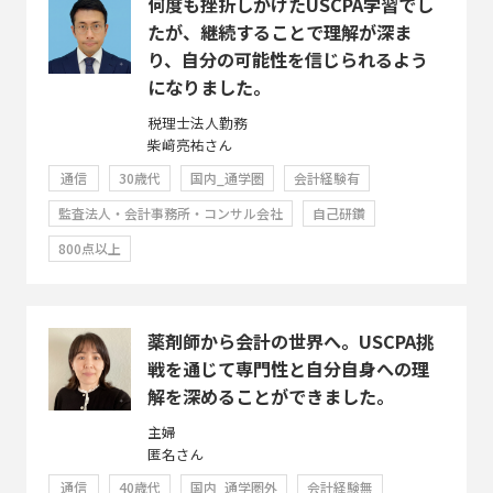
何度も挫折しかけたUSCPA学習でし
たが、継続することで理解が深ま
り、自分の可能性を信じられるよう
になりました。
税理士法人勤務
柴﨑亮祐さん
通信
30歳代
国内_通学圏
会計経験有
監査法人・会計事務所・コンサル会社
自己研鑽
800点以上
薬剤師から会計の世界へ。USCPA挑
戦を通じて専門性と自分自身への理
解を深めることができました。
主婦
匿名さん
通信
40歳代
国内_通学圏外
会計経験無