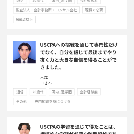
通信
20歳代
国内_通学圏
会計経験無
監査法人・会計事務所・コンサル会社
現職で必要
900点以上
USCPAへの挑戦を通じて専門性だけ
でなく、自分を信じて最後までやり
抜く力と大きな自信を得ることがで
きました。
未定
T.Tさん
通信
20歳代
国内_通学圏
会計経験無
その他
専門知識を身につける
USCPAの学習を通じて得たことは、
継続的な学習が必要な難関資格であ