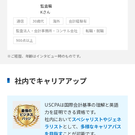
監査職
Kさん
通信
30歳代
海外
会計経験有
監査法人・会計事務所・コンサル会社
転職・就職
900点以上
※ご経歴、年齢はインタビュー時のものです。
社内でキャリアアップ
USCPAは国際会計基準の理解と英語
力を証明できる資格です。
社内において
スペシャリストやジェネ
ラリスト
として、
多様なキャリアパス
を目指す
ことが可能です。