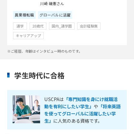
川崎 磯憲さん
異業種転職
グローバルに活躍
通学
20歳代
国内_通学圏
会計経験無
キャリアアップ
※ご経歴、年齢はインタビュー時のものです。
学生時代に合格
USCPAは
「専門知識を身にけ就職活
動を有利にしたい学生」
や
「将来英語
を使ってグローバルに活躍したい学
生」
に人気のある資格です。