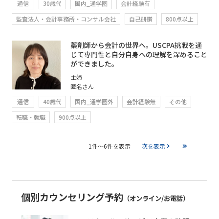
通信
30歳代
国内_通学圏
会計経験有
監査法人・会計事務所・コンサル会社
自己研鑽
800点以上
薬剤師から会計の世界へ。USCPA挑戦を通
じて専門性と自分自身への理解を深めること
ができました。
主婦
匿名さん
通信
40歳代
国内_通学圏外
会計経験無
その他
転職・就職
900点以上
1件～6件を表示
次を表示
個別カウンセリング予約
（オンライン/お電話）