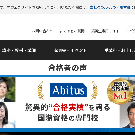
います。本ウェブサイトを継続してご利用いただく際には、
当社のCookieの利用方針
に
お問い合わせ
よくあるご質問
受講生専用サイト
アビタ
講座・教材・講師
説明会・
イベント
受講料・
お申し
合格者の声