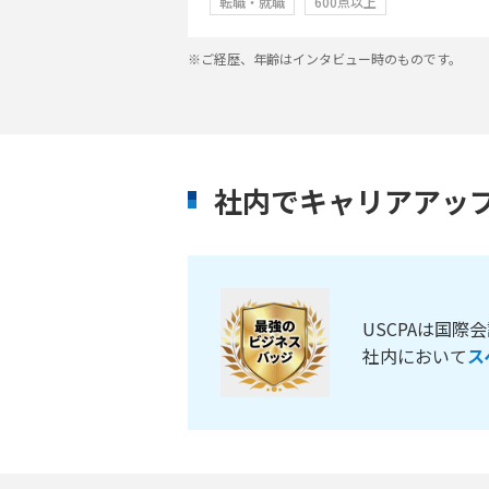
転職・就職
600点以上
※ご経歴、年齢はインタビュー時のものです。
社内でキャリアアッ
USCPAは国
社内において
ス