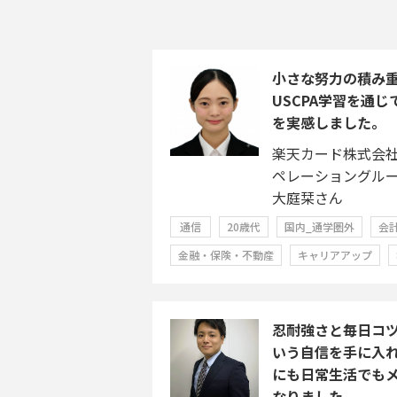
小さな努力の積み
USCPA学習を通
を実感しました。
楽天カード株式会
ペレーショングル
大庭栞さん
通信
20歳代
国内_通学圏外
会
金融・保険・不動産
キャリアアップ
忍耐強さと毎日コ
いう自信を手に入
にも日常生活でも
なりました。