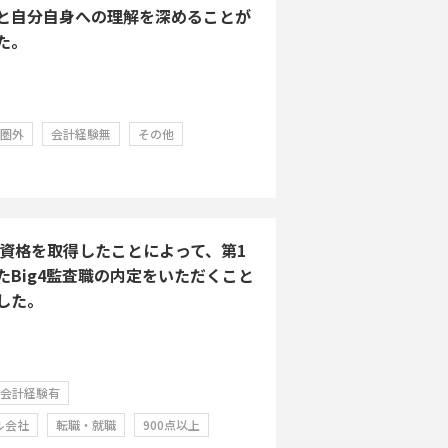
と自分自身への理解を深めることが
た。
学圏外
会計経験無
その他
Aの資格を取得したことによって、第1
たBig4監査職の内定をいただくこと
した。
会計経験有
ル会社
転職・就職
900点以上