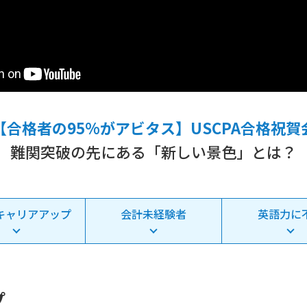
【合格者の95%がアビタス】USCPA合格祝賀
難関突破の先にある「新しい景色」とは？
キャリアアップ
会計未経験者
英語力に
プ