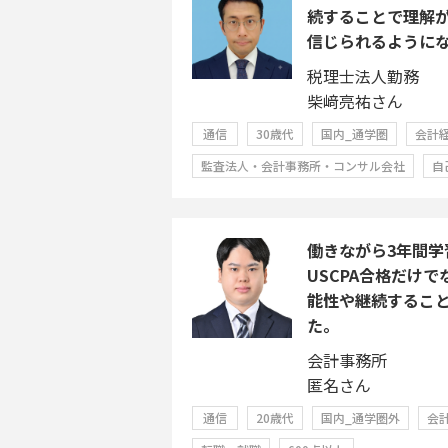
続することで理解
信じられるように
税理士法人勤務
柴﨑亮祐さん
通信
30歳代
国内_通学圏
会計
監査法人・会計事務所・コンサル会社
自
働きながら3年間学
USCPA合格だけ
能性や継続するこ
た。
会計事務所
匿名さん
通信
20歳代
国内_通学圏外
会