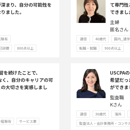
が深まり、自分の可能性を
て専門性
なりました。
できまし
主婦
匿名さん
経験有
通信
40歳代
国内_通
己研鑽
800点以上
転職・就職
900点以上
習を続けたことで、
USCP
でなく、自分のキャリアの可
希望だっ
との大切さを実感しまし
ができま
監査職
Kさん
通信
30歳代
海外
計経験有
サービス業
監査法人・会計事務所・コンサ