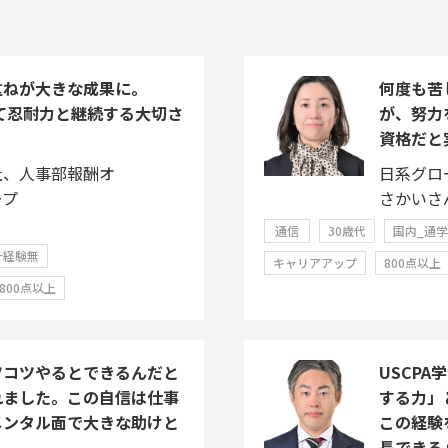
重ねが大きな成果に。
何度も苦
じて忍耐力と継続する大切さ
が、努力
資格だと
社、人事部報酬オ
日系グロ
ープ
さかいさ
通信
30歳代
国内_通
計経験無
キャリアアップ
800点以上
800点以上
ツコツやるとできるんだと
USCP
れました。この自信は仕事
する力」
メンタル面で大きな助けと
この経験
長できる