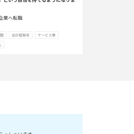
企業へ転職
学圏
会計経験有
サービス業
上