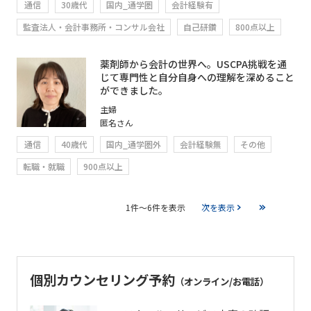
通信
30歳代
国内_通学圏
会計経験有
監査法人・会計事務所・コンサル会社
自己研鑽
800点以上
薬剤師から会計の世界へ。USCPA挑戦を通
じて専門性と自分自身への理解を深めること
ができました。
主婦
匿名さん
通信
40歳代
国内_通学圏外
会計経験無
その他
転職・就職
900点以上
1件～6件を表示
次を表示
個別カウンセリング予約
（オンライン/お電話）