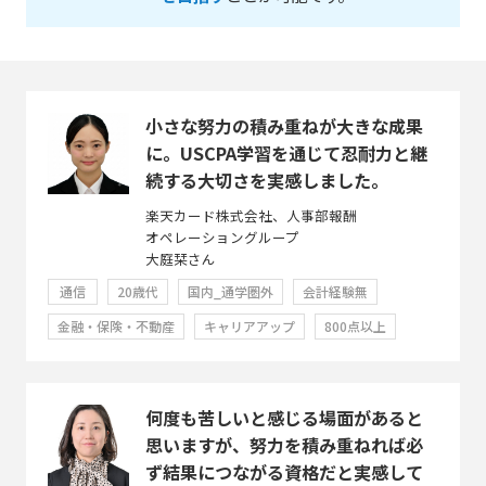
小さな努力の積み重ねが大きな成果
に。USCPA学習を通じて忍耐力と継
続する大切さを実感しました。
楽天カード株式会社、人事部報酬
オペレーショングループ
大庭栞さん
通信
20歳代
国内_通学圏外
会計経験無
金融・保険・不動産
キャリアアップ
800点以上
何度も苦しいと感じる場面があると
思いますが、努力を積み重ねれば必
ず結果につながる資格だと実感して