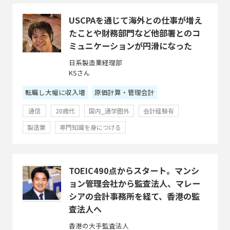
USCPAを通じて海外との仕事が増え
たことや財務部門など他部署とのコ
ミュニケーションが円滑になった
日系製造業経理部
KSさん
転職し大幅に収入増
原価計算・管理会計
通信
20歳代
国内_通学圏外
会計経験有
製造業
専門知識を身につける
TOEIC490点からスタート。マンシ
ョン管理会社から監査法人、マレー
シアの会計事務所を経て、香港の監
査法人へ
香港の大手監査法人