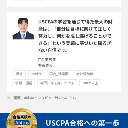
USCPAの学習を通じて得た最大の財
産は、「自分は目標に向けて正しく
努力し、何かを成し遂げることがで
きる」という実績に基づいた揺るぎ
ない自信です。
IT企業営業
智哉さん
通信
20歳代
国内_通学圏
会計経験無
情報・通信
専門知識を身につける
700点以上
※ご経歴、年齢はインタビュー時のものです。
USCPA合格への第一歩