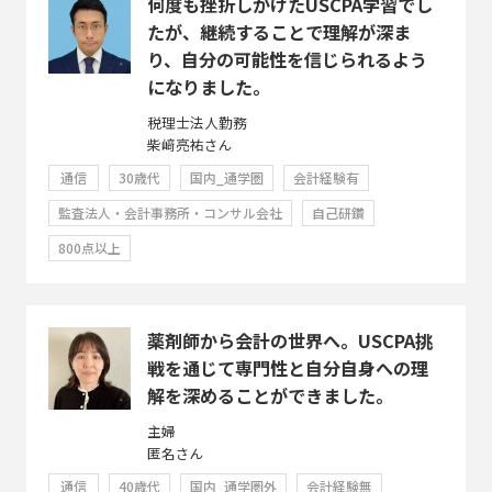
何度も挫折しかけたUSCPA学習でし
たが、継続することで理解が深ま
り、自分の可能性を信じられるよう
になりました。
税理士法人勤務
柴﨑亮祐さん
通信
30歳代
国内_通学圏
会計経験有
監査法人・会計事務所・コンサル会社
自己研鑽
800点以上
薬剤師から会計の世界へ。USCPA挑
戦を通じて専門性と自分自身への理
解を深めることができました。
主婦
匿名さん
通信
40歳代
国内_通学圏外
会計経験無