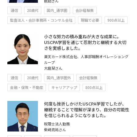
姚懿さん
通信
20歳代
国内_通学圏
会計経験無
監査法人・会計事務所・コンサル会社
現職で必要
900点以上
小さな努力の積み重ねが大きな成果に。
USCPA学習を通じて忍耐力と継続する大切
さを実感しました。
楽天カード株式会社、人事部報酬オペレーショング
ループ
大庭栞さん
通信
20歳代
国内_通学圏外
会計経験無
金融・保険・不動産
キャリアアップ
800点以上
何度も挫折しかけたUSCPA学習でしたが、
継続することで理解が深まり、自分の可能性
を信じられるようになりました。
税理士法人勤務
柴﨑亮祐さん