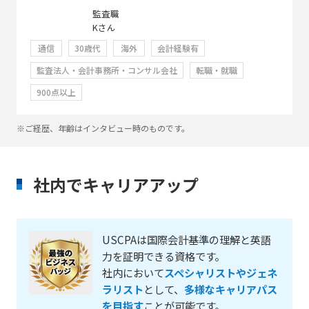
監査職
Kさん
通信
30歳代
海外
会計経験有
監査法人・会計事務所・コンサル会社
転職・就職
900点以上
※ご経歴、年齢はインタビュー時のものです。
社内でキャリアアップ
USCPAは国際会計基準の理解と英語
力を証明できる資格です。
社内において
スペシャリストやジェネ
ラリスト
として、
多様なキャリアパス
を目指す
ことが可能です。