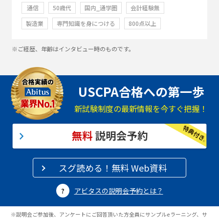
通信
50歳代
国内_通学圏
会計経験無
製造業
専門知識を身につける
800点以上
※ご経歴、年齢はインタビュー時のものです。
USCPA合格への第一歩
新試験制度の最新情報を今すぐ把握！
スグ読める！無料 Web資料
アビタスの説明会予約とは？
※説明会ご参加後、アンケートにご回答頂いた方全員にサンプルeラーニング、サ