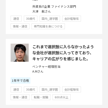
外資系IT企業 ファイナンス部門
大津 航さん
通信
30歳代
国内_通学圏
会計経験有
情報・通信
専門知識を身につける
これまで選択肢に入らなかったよう
な会社が選択肢に入ってきており、
キャリアの広がりを感じました。
ベンチャー経理担当
A.Mさん
1年半で合格
通信
30歳代
国内_通学圏
会計経験有
情報・通信
転職・就職
600点以上