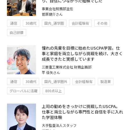
り、自信につながった経験でした
事業会社税務部主任
菅原健介さん
通信
30歳代
国内_通学圏
会計経験有
その他
自己研鑽
憧れの先輩を目標に始めたUSCPA学習。仕
事と家庭を両立しながら挑戦を続け、大きく
成長できたと実感しています
三菱重工業株式会社 財務企画部
平 佳矢さん
通信
30歳代
国内_通学圏外
会計経験有
製造業
グローバルに活躍
800点以上
上司の勧めをきっかけに挑戦したUSCPA。
仕事と両立しながら専門性と自信を手に入れ
た学習体験
大手監査法人スタッフ