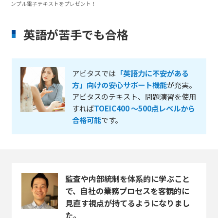
ンプル電子テキストをプレゼント！
英語が苦手でも合格
アビタスでは
「英語力に不安がある
方」向けの安心サポート機能
が充実。
アビタスのテキスト、問題演習を使用
すれば
TOEIC400 ～500点レベルから
合格可能
です。
監査や内部統制を体系的に学ぶこと
で、自社の業務プロセスを客観的に
見直す視点が持てるようになりまし
た。