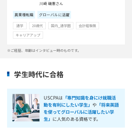
川崎 磯憲さん
異業種転職
グローバルに活躍
通学
20歳代
国内_通学圏
会計経験無
キャリアアップ
※ご経歴、年齢はインタビュー時のものです。
学生時代に合格
USCPAは
「専門知識を身にけ就職活
動を有利にしたい学生」
や
「将来英語
を使ってグローバルに活躍したい学
生」
に人気のある資格です。