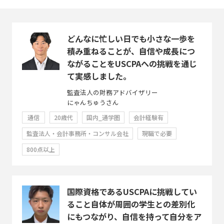
どんなに忙しい日でも小さな一歩を
積み重ねることが、自信や成長につ
ながることをUSCPAへの挑戦を通じ
て実感しました。
監査法人の財務アドバイザリー
にゃんちゅうさん
通信
20歳代
国内_通学圏
会計経験有
監査法人・会計事務所・コンサル会社
現職で必要
800点以上
国際資格であるUSCPAに挑戦してい
ること自体が周囲の学生との差別化
にもつながり、自信を持って自分をア