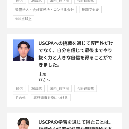
通信
20歳代
国内_通学圏
会計経験無
監査法人・会計事務所・コンサル会社
現職で必要
900点以上
USCPAへの挑戦を通じて専門性だけ
でなく、自分を信じて最後までやり
抜く力と大きな自信を得ることがで
きました。
未定
T.Tさん
通信
20歳代
国内_通学圏
会計経験無
その他
専門知識を身につける
USCPAの学習を通じて得たことは、
継続的な学習が必要な難関資格であ