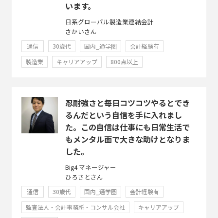
います。
日系グローバル製造業連結会計
さかいさん
通信
30歳代
国内_通学圏
会計経験有
製造業
キャリアアップ
800点以上
忍耐強さと毎日コツコツやるとでき
るんだという自信を手に入れまし
た。この自信は仕事にも日常生活で
もメンタル面で大きな助けとなりま
した。
Big4 マネージャー
ひろさとさん
通信
30歳代
国内_通学圏
会計経験有
監査法人・会計事務所・コンサル会社
キャリアアップ