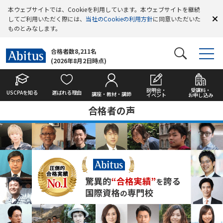
本ウェブサイトでは、Cookieを利用しています。本ウェブサイトを継続
してご利用いただく際には、
当社のCookieの利用方針
に同意いただいた
ものとみなします。
合格者数8,211名
(2026年8月2日時点)
説明会・
受講料・
USCPAを知る
選ばれる理由
講座・教材・講師
イベント
お申し込み
合格者の声