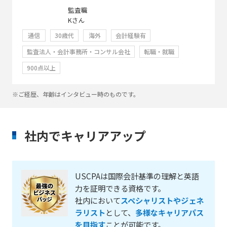
監査職
Kさん
通信
30歳代
海外
会計経験有
監査法人・会計事務所・コンサル会社
転職・就職
900点以上
※ご経歴、年齢はインタビュー時のものです。
社内でキャリアアップ
USCPAは国際会計基準の理解と英語
力を証明できる資格です。
社内において
スペシャリストやジェネ
ラリスト
として、
多様なキャリアパス
を目指す
ことが可能です。