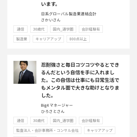
います。
日系グローバル製造業連結会計
さかいさん
通信
30歳代
国内_通学圏
会計経験有
製造業
キャリアアップ
800点以上
忍耐強さと毎日コツコツやるとでき
るんだという自信を手に入れまし
た。この自信は仕事にも日常生活で
もメンタル面で大きな助けとなりま
した。
Big4 マネージャー
ひろさとさん
通信
30歳代
国内_通学圏
会計経験有
監査法人・会計事務所・コンサル会社
キャリアアップ