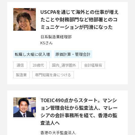
USCPAを通じて海外との仕事が増え
たことや財務部門など他部署とのコ
ミュニケーションが円滑になった
日系製造業経理部
KSさん
転職し大幅に収入増
原価計算・管理会計
通信
20歳代
国内_通学圏外
会計経験有
製造業
専門知識を身につける
TOEIC490点からスタート。マンシ
ョン管理会社から監査法人、マレー
シアの会計事務所を経て、香港の監
査法人へ
香港の大手監査法人