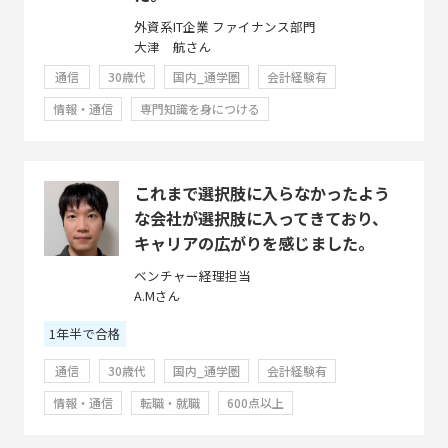
外資系IT企業 ファイナンス部門
大津 航さん
通信
30歳代
国内_通学圏
会計経験有
情報・通信
専門知識を身につける
これまで選択肢に入らなかったよう
な会社が選択肢に入ってきており、
キャリアの広がりを感じました。
ベンチャー経理担当
A.Mさん
1年半で合格
通信
30歳代
国内_通学圏
会計経験有
情報・通信
転職・就職
600点以上