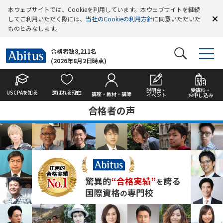
本ウェブサイトでは、Cookieを利用しています。本ウェブサイトを継続
してご利用いただく際には、
当社のCookieの利用方針
に同意いただいた
ものとみなします。
合格者数8,211名
(2026年8月2日時点)
説明会・
受講料・
USCPAを知る
選ばれる理由
講座・教材・講師
イベント
お申し込み
合格者の声