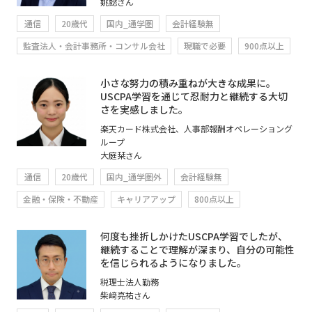
姚懿さん
通信
20歳代
国内_通学圏
会計経験無
監査法人・会計事務所・コンサル会社
現職で必要
900点以上
小さな努力の積み重ねが大きな成果に。
USCPA学習を通じて忍耐力と継続する大切
さを実感しました。
楽天カード株式会社、人事部報酬オペレーショング
ループ
大庭栞さん
通信
20歳代
国内_通学圏外
会計経験無
金融・保険・不動産
キャリアアップ
800点以上
何度も挫折しかけたUSCPA学習でしたが、
継続することで理解が深まり、自分の可能性
を信じられるようになりました。
税理士法人勤務
柴﨑亮祐さん