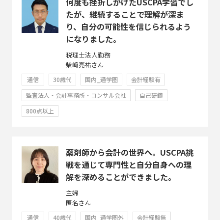
何度も挫折しかけたUSCPA学習でし
たが、継続することで理解が深ま
り、自分の可能性を信じられるよう
になりました。
税理士法人勤務
柴﨑亮祐さん
通信
30歳代
国内_通学圏
会計経験有
監査法人・会計事務所・コンサル会社
自己研鑽
800点以上
薬剤師から会計の世界へ。USCPA挑
戦を通じて専門性と自分自身への理
解を深めることができました。
主婦
匿名さん
通信
40歳代
国内_通学圏外
会計経験無