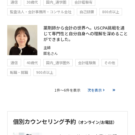
通信
30歳代
国内_通学圏
会計経験有
監査法人・会計事務所・コンサル会社
自己研鑽
800点以上
薬剤師から会計の世界へ。USCPA挑戦を通
じて専門性と自分自身への理解を深めること
ができました。
主婦
匿名さん
通信
40歳代
国内_通学圏外
会計経験無
その他
転職・就職
900点以上
1件～6件を表示
次を表示
個別カウンセリング予約
（オンライン/お電話）