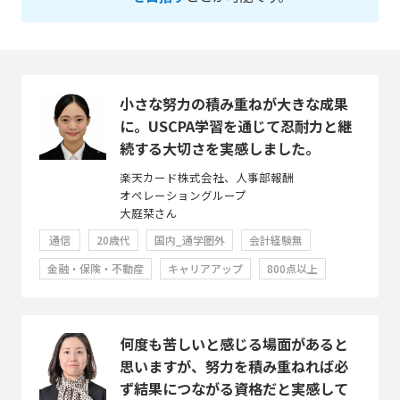
小さな努力の積み重ねが大きな成果
に。USCPA学習を通じて忍耐力と継
続する大切さを実感しました。
楽天カード株式会社、人事部報酬
オペレーショングループ
大庭栞さん
通信
20歳代
国内_通学圏外
会計経験無
金融・保険・不動産
キャリアアップ
800点以上
何度も苦しいと感じる場面があると
思いますが、努力を積み重ねれば必
ず結果につながる資格だと実感して