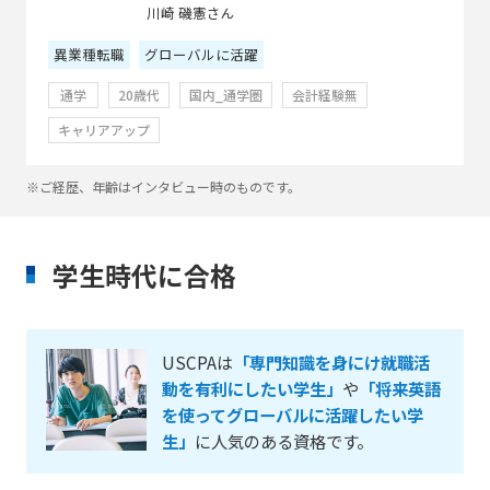
川崎 磯憲さん
異業種転職
グローバルに活躍
通学
20歳代
国内_通学圏
会計経験無
キャリアアップ
※ご経歴、年齢はインタビュー時のものです。
学生時代に合格
USCPAは
「専門知識を身にけ就職活
動を有利にしたい学生」
や
「将来英語
を使ってグローバルに活躍したい学
生」
に人気のある資格です。