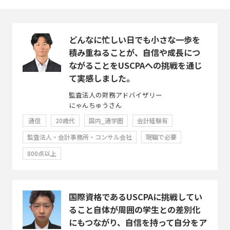
どんなに忙しい日でも小さな一歩を
積み重ねることが、自信や成長につ
ながることをUSCPAへの挑戦を通じ
て実感しました。
監査法人の財務アドバイザリー
にゃんちゅうさん
通信
20歳代
国内_通学圏
会計経験有
監査法人・会計事務所・コンサル会社
現職で必要
800点以上
国際資格であるUSCPAに挑戦してい
ること自体が周囲の学生との差別化
にもつながり、自信を持って自分をア