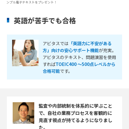
ンプル電子テキストをプレゼント！
英語が苦手でも合格
アビタスでは
「英語力に不安がある
方」向けの安心サポート機能
が充実。
アビタスのテキスト、問題演習を使用
すれば
TOEIC400 ～500点レベルから
合格可能
です。
監査や内部統制を体系的に学ぶこと
で、自社の業務プロセスを客観的に
見直す視点が持てるようになりまし
た。