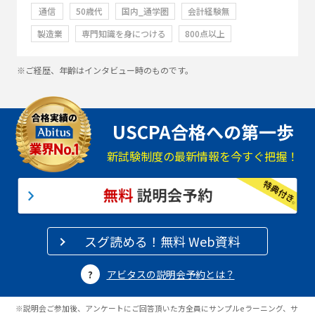
通信
50歳代
国内_通学圏
会計経験無
製造業
専門知識を身につける
800点以上
※ご経歴、年齢はインタビュー時のものです。
USCPA合格への第一歩
新試験制度の最新情報を今すぐ把握！
スグ読める！無料 Web資料
アビタスの説明会予約とは？
※説明会ご参加後、アンケートにご回答頂いた方全員にサンプルeラーニング、サ