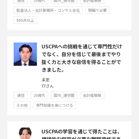
通信
20歳代
国内_通学圏
会計経験無
監査法人・会計事務所・コンサル会社
現職で必要
900点以上
USCPAへの挑戦を通じて専門性だけ
でなく、自分を信じて最後までやり
抜く力と大きな自信を得ることがで
きました。
未定
T.Tさん
通信
20歳代
国内_通学圏
会計経験無
その他
専門知識を身につける
USCPAの学習を通じて得たことは、
継続的な学習が必要な難関資格であ