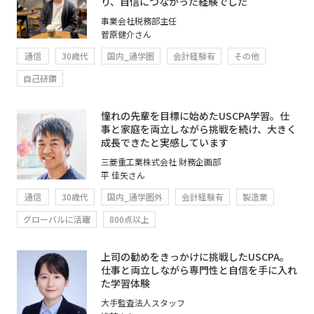
り、自信につながった経験でした
事業会社税務部主任
菅原健介さん
通信
30歳代
国内_通学圏
会計経験有
その他
自己研鑽
憧れの先輩を目標に始めたUSCPA学習。仕
事と家庭を両立しながら挑戦を続け、大きく
成長できたと実感しています
三菱重工業株式会社 財務企画部
平 佳矢さん
通信
30歳代
国内_通学圏外
会計経験有
製造業
グローバルに活躍
800点以上
上司の勧めをきっかけに挑戦したUSCPA。
仕事と両立しながら専門性と自信を手に入れ
た学習体験
大手監査法人スタッフ