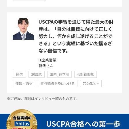
USCPAの学習を通じて得た最大の財
産は、「自分は目標に向けて正しく
努力し、何かを成し遂げることがで
きる」という実績に基づいた揺るぎ
ない自信です。
IT企業営業
智哉さん
通信
20歳代
国内_通学圏
会計経験無
情報・通信
専門知識を身につける
700点以上
※ご経歴、年齢はインタビュー時のものです。
USCPA合格への第一歩