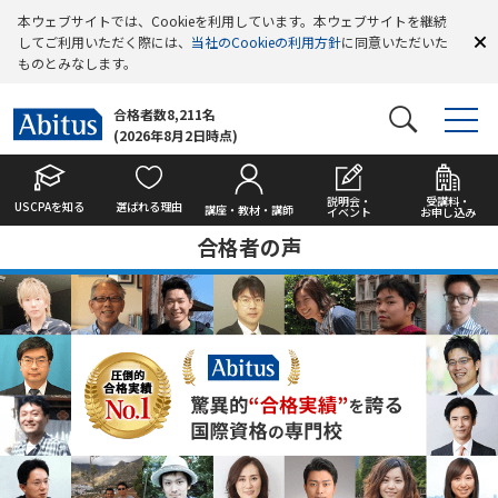
本ウェブサイトでは、Cookieを利用しています。本ウェブサイトを継続
してご利用いただく際には、
当社のCookieの利用方針
に同意いただいた
ものとみなします。
合格者数8,211名
(2026年8月2日時点)
説明会・
受講料・
USCPAを知る
選ばれる理由
講座・教材・講師
イベント
お申し込み
合格者の声