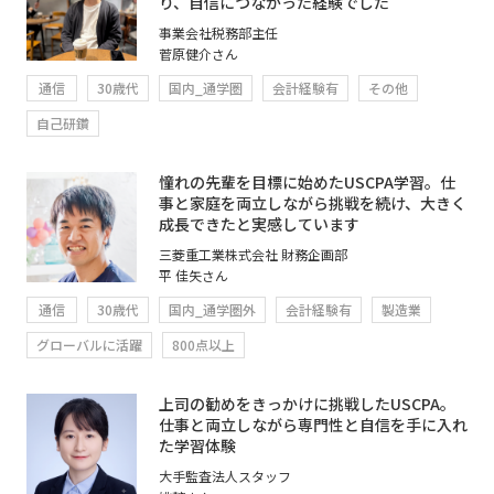
り、自信につながった経験でした
事業会社税務部主任
菅原健介さん
通信
30歳代
国内_通学圏
会計経験有
その他
自己研鑽
憧れの先輩を目標に始めたUSCPA学習。仕
事と家庭を両立しながら挑戦を続け、大きく
成長できたと実感しています
三菱重工業株式会社 財務企画部
平 佳矢さん
通信
30歳代
国内_通学圏外
会計経験有
製造業
グローバルに活躍
800点以上
上司の勧めをきっかけに挑戦したUSCPA。
仕事と両立しながら専門性と自信を手に入れ
た学習体験
大手監査法人スタッフ