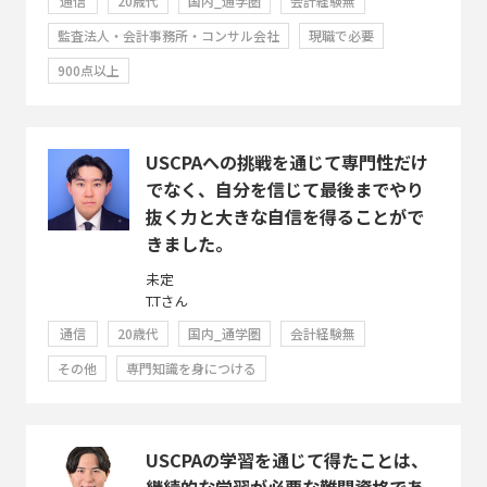
通信
20歳代
国内_通学圏
会計経験無
監査法人・会計事務所・コンサル会社
現職で必要
900点以上
USCPAへの挑戦を通じて専門性だけ
でなく、自分を信じて最後までやり
抜く力と大きな自信を得ることがで
きました。
未定
T.Tさん
通信
20歳代
国内_通学圏
会計経験無
その他
専門知識を身につける
USCPAの学習を通じて得たことは、
継続的な学習が必要な難関資格であ