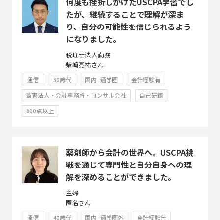
何度も挫折しかけたUSCPA学習でし
たが、継続することで理解が深ま
り、自分の可能性を信じられるよう
になりました。
税理士法人勤務
柴﨑亮祐さん
通信
30歳代
国内_通学圏
会計経験有
監査法人・会計事務所・コンサル会社
自己研鑽
800点以上
薬剤師から会計の世界へ。USCPA挑
戦を通じて専門性と自分自身への理
解を深めることができました。
主婦
匿名さん
通信
40歳代
国内_通学圏外
会計経験無