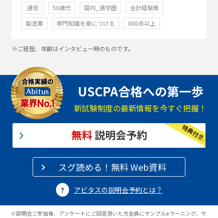
通信
50歳代
国内_通学圏
会計経験無
製造業
専門知識を身につける
800点以上
※ご経歴、年齢はインタビュー時のものです。
USCPA合格への第一歩
新試験制度の最新情報を今すぐ把握！
スグ読める！無料 Web資料
アビタスの説明会予約とは？
※説明会ご参加後、アンケートにご回答頂いた方全員にサンプルeラーニング、サ