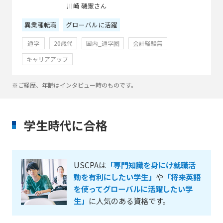
川崎 磯憲さん
異業種転職
グローバルに活躍
通学
20歳代
国内_通学圏
会計経験無
キャリアアップ
※ご経歴、年齢はインタビュー時のものです。
学生時代に合格
USCPAは
「専門知識を身にけ就職活
動を有利にしたい学生」
や
「将来英語
を使ってグローバルに活躍したい学
生」
に人気のある資格です。