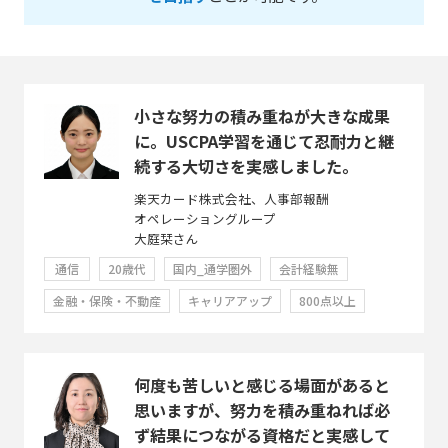
小さな努力の積み重ねが大きな成果
に。USCPA学習を通じて忍耐力と継
続する大切さを実感しました。
楽天カード株式会社、人事部報酬
オペレーショングループ
大庭栞さん
通信
20歳代
国内_通学圏外
会計経験無
金融・保険・不動産
キャリアアップ
800点以上
何度も苦しいと感じる場面があると
思いますが、努力を積み重ねれば必
ず結果につながる資格だと実感して