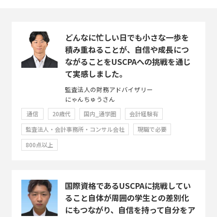
どんなに忙しい日でも小さな一歩を
積み重ねることが、自信や成長につ
ながることをUSCPAへの挑戦を通じ
て実感しました。
監査法人の財務アドバイザリー
にゃんちゅうさん
通信
20歳代
国内_通学圏
会計経験有
監査法人・会計事務所・コンサル会社
現職で必要
800点以上
国際資格であるUSCPAに挑戦してい
ること自体が周囲の学生との差別化
にもつながり、自信を持って自分をア