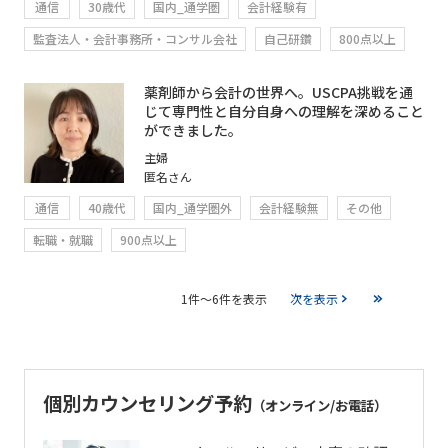
通信
30歳代
国内_通学圏
会計経験有
監査法人・会計事務所・コンサル会社
自己研鑽
800点以上
薬剤師から会計の世界へ。USCPA挑戦を通
じて専門性と自分自身への理解を深めること
ができました。
主婦
匿名さん
通信
40歳代
国内_通学圏外
会計経験無
その他
転職・就職
900点以上
1件～6件を表示
次を表示
個別カウンセリング予約
（オンライン/お電話）