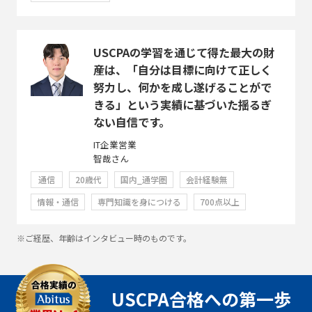
USCPAの学習を通じて得た最大の財
産は、「自分は目標に向けて正しく
努力し、何かを成し遂げることがで
きる」という実績に基づいた揺るぎ
ない自信です。
IT企業営業
智哉さん
通信
20歳代
国内_通学圏
会計経験無
情報・通信
専門知識を身につける
700点以上
※ご経歴、年齢はインタビュー時のものです。
USCPA合格への第一歩