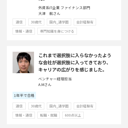
外資系IT企業 ファイナンス部門
大津 航さん
通信
30歳代
国内_通学圏
会計経験有
情報・通信
専門知識を身につける
これまで選択肢に入らなかったよう
な会社が選択肢に入ってきており、
キャリアの広がりを感じました。
ベンチャー経理担当
A.Mさん
1年半で合格
通信
30歳代
国内_通学圏
会計経験有
情報・通信
転職・就職
600点以上