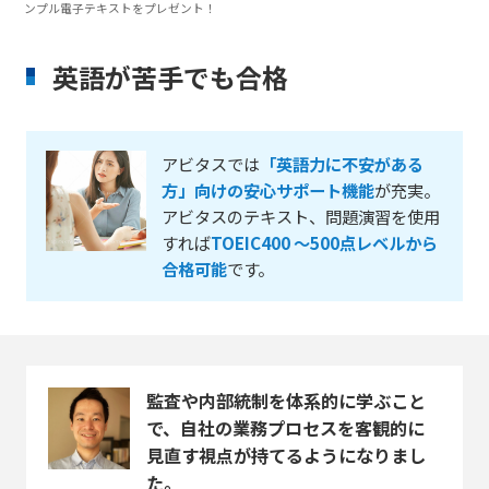
ンプル電子テキストをプレゼント！
英語が苦手でも合格
アビタスでは
「英語力に不安がある
方」向けの安心サポート機能
が充実。
アビタスのテキスト、問題演習を使用
すれば
TOEIC400 ～500点レベルから
合格可能
です。
監査や内部統制を体系的に学ぶこと
で、自社の業務プロセスを客観的に
見直す視点が持てるようになりまし
た。