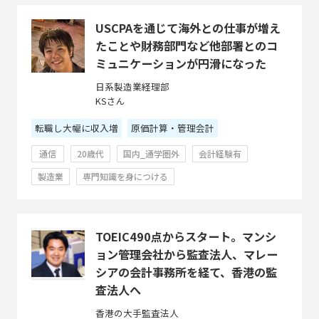
USCPAを通じて海外との仕事が増え
たことや財務部門など他部署とのコ
ミュニケーションが円滑になった
日系製造業経理部
KSさん
転職し大幅に収入増
原価計算・管理会計
通信
20歳代
国内_通学圏外
会計経験有
製造業
専門知識を身につける
TOEIC490点からスタート。マンシ
ョン管理会社から監査法人、マレー
シアの会計事務所を経て、香港の監
査法人へ
香港の大手監査法人