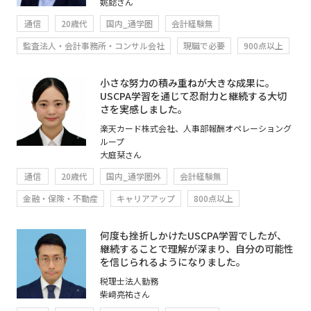
姚懿さん
通信
20歳代
国内_通学圏
会計経験無
監査法人・会計事務所・コンサル会社
現職で必要
900点以上
小さな努力の積み重ねが大きな成果に。
USCPA学習を通じて忍耐力と継続する大切
さを実感しました。
楽天カード株式会社、人事部報酬オペレーショング
ループ
大庭栞さん
通信
20歳代
国内_通学圏外
会計経験無
金融・保険・不動産
キャリアアップ
800点以上
何度も挫折しかけたUSCPA学習でしたが、
継続することで理解が深まり、自分の可能性
を信じられるようになりました。
税理士法人勤務
柴﨑亮祐さん