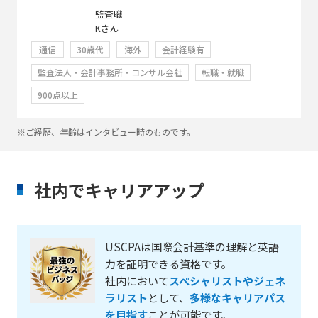
監査職
Kさん
通信
30歳代
海外
会計経験有
監査法人・会計事務所・コンサル会社
転職・就職
900点以上
※ご経歴、年齢はインタビュー時のものです。
社内でキャリアアップ
USCPAは国際会計基準の理解と英語
力を証明できる資格です。
社内において
スペシャリストやジェネ
ラリスト
として、
多様なキャリアパス
を目指す
ことが可能です。