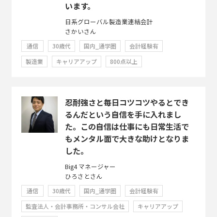
います。
日系グローバル製造業連結会計
さかいさん
通信
30歳代
国内_通学圏
会計経験有
製造業
キャリアアップ
800点以上
忍耐強さと毎日コツコツやるとでき
るんだという自信を手に入れまし
た。この自信は仕事にも日常生活で
もメンタル面で大きな助けとなりま
した。
Big4 マネージャー
ひろさとさん
通信
30歳代
国内_通学圏
会計経験有
監査法人・会計事務所・コンサル会社
キャリアアップ