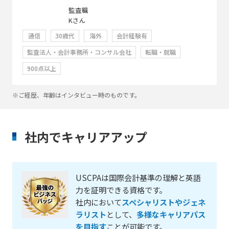
監査職
Kさん
通信
30歳代
海外
会計経験有
監査法人・会計事務所・コンサル会社
転職・就職
900点以上
※ご経歴、年齢はインタビュー時のものです。
社内でキャリアアップ
USCPAは国際会計基準の理解と英語
力を証明できる資格です。
社内において
スペシャリストやジェネ
ラリスト
として、
多様なキャリアパス
を目指す
ことが可能です。