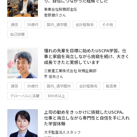
り、自信につながった経験でした
事業会社税務部主任
菅原健介さん
通信
30歳代
国内_通学圏
会計経験有
その他
自己研鑽
憧れの先輩を目標に始めたUSCPA学習。仕
事と家庭を両立しながら挑戦を続け、大きく
成長できたと実感しています
三菱重工業株式会社 財務企画部
平 佳矢さん
通信
30歳代
国内_通学圏外
会計経験有
製造業
グローバルに活躍
800点以上
上司の勧めをきっかけに挑戦したUSCPA。
仕事と両立しながら専門性と自信を手に入れ
た学習体験
大手監査法人スタッフ