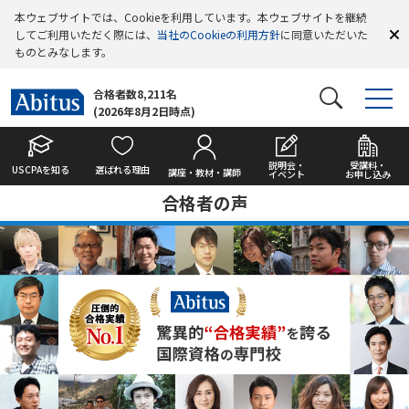
本ウェブサイトでは、Cookieを利用しています。本ウェブサイトを継続
してご利用いただく際には、
当社のCookieの利用方針
に同意いただいた
ものとみなします。
合格者数8,211名
(2026年8月2日時点)
説明会・
受講料・
USCPAを知る
選ばれる理由
講座・教材・講師
イベント
お申し込み
合格者の声