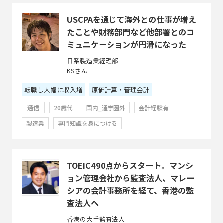
USCPAを通じて海外との仕事が増え
たことや財務部門など他部署とのコ
ミュニケーションが円滑になった
日系製造業経理部
KSさん
転職し大幅に収入増
原価計算・管理会計
通信
20歳代
国内_通学圏外
会計経験有
製造業
専門知識を身につける
TOEIC490点からスタート。マンシ
ョン管理会社から監査法人、マレー
シアの会計事務所を経て、香港の監
査法人へ
香港の大手監査法人