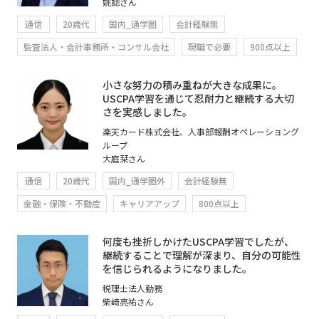
姚懿さん
通信
20歳代
国内_通学圏
会計経験無
監査法人・会計事務所・コンサル会社
現職で必要
900点以上
小さな努力の積み重ねが大きな成果に。
USCPA学習を通じて忍耐力と継続する大切
さを実感しました。
楽天カード株式会社、人事部報酬オペレーショング
ループ
大庭栞さん
通信
20歳代
国内_通学圏外
会計経験無
金融・保険・不動産
キャリアアップ
800点以上
何度も挫折しかけたUSCPA学習でしたが、
継続することで理解が深まり、自分の可能性
を信じられるようになりました。
税理士法人勤務
柴﨑亮祐さん