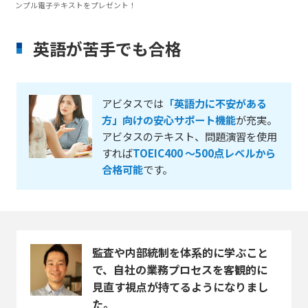
ンプル電子テキストをプレゼント！
英語が苦手でも合格
アビタスでは
「英語力に不安がある
方」向けの安心サポート機能
が充実。
アビタスのテキスト、問題演習を使用
すれば
TOEIC400 ～500点レベルから
合格可能
です。
監査や内部統制を体系的に学ぶこと
で、自社の業務プロセスを客観的に
見直す視点が持てるようになりまし
た。