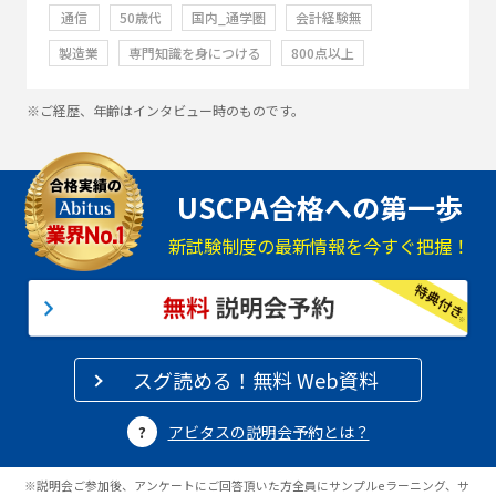
通信
50歳代
国内_通学圏
会計経験無
製造業
専門知識を身につける
800点以上
※ご経歴、年齢はインタビュー時のものです。
USCPA合格への第一歩
新試験制度の最新情報を今すぐ把握！
スグ読める！無料 Web資料
アビタスの説明会予約とは？
※説明会ご参加後、アンケートにご回答頂いた方全員にサンプルeラーニング、サ