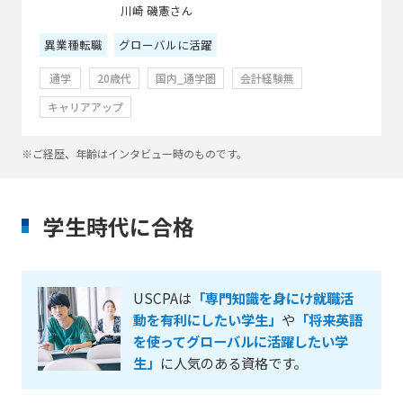
川崎 磯憲さん
異業種転職
グローバルに活躍
通学
20歳代
国内_通学圏
会計経験無
キャリアアップ
※ご経歴、年齢はインタビュー時のものです。
学生時代に合格
USCPAは
「専門知識を身にけ就職活
動を有利にしたい学生」
や
「将来英語
を使ってグローバルに活躍したい学
生」
に人気のある資格です。