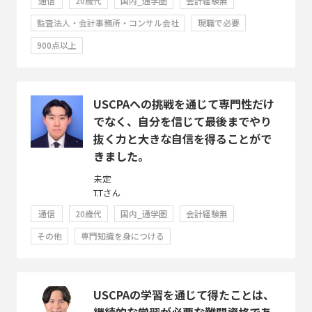
通信
20歳代
国内_通学圏
会計経験無
監査法人・会計事務所・コンサル会社
現職で必要
900点以上
USCPAへの挑戦を通じて専門性だけ
でなく、自分を信じて最後までやり
抜く力と大きな自信を得ることがで
きました。
未定
T.Tさん
通信
20歳代
国内_通学圏
会計経験無
その他
専門知識を身につける
USCPAの学習を通じて得たことは、
継続的な学習が必要な難関資格であ