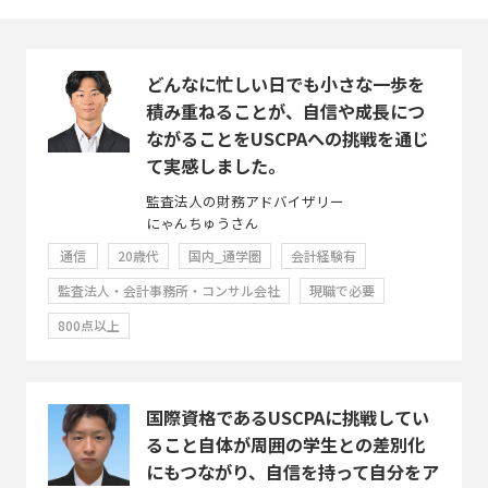
どんなに忙しい日でも小さな一歩を
積み重ねることが、自信や成長につ
ながることをUSCPAへの挑戦を通じ
て実感しました。
監査法人の財務アドバイザリー
にゃんちゅうさん
通信
20歳代
国内_通学圏
会計経験有
監査法人・会計事務所・コンサル会社
現職で必要
800点以上
国際資格であるUSCPAに挑戦してい
ること自体が周囲の学生との差別化
にもつながり、自信を持って自分をア