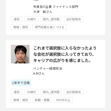
外資系IT企業 ファイナンス部門
大津 航さん
通信
30歳代
国内_通学圏
会計経験有
情報・通信
専門知識を身につける
これまで選択肢に入らなかったよう
な会社が選択肢に入ってきており、
キャリアの広がりを感じました。
ベンチャー経理担当
A.Mさん
1年半で合格
通信
30歳代
国内_通学圏
会計経験有
情報・通信
転職・就職
600点以上