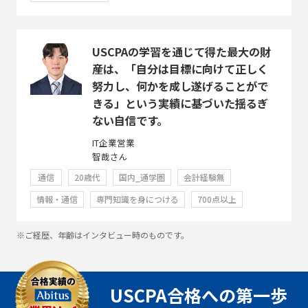
USCPAの学習を通じて得た最大の財
産は、「自分は目標に向けて正しく
努力し、何かを成し遂げることがで
きる」という実績に基づいた揺るぎ
ない自信です。
IT企業営業
智哉さん
通信
20歳代
国内_通学圏
会計経験無
情報・通信
専門知識を身につける
700点以上
※ご経歴、年齢はインタビュー時のものです。
USCPA合格への第一歩