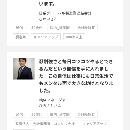
います。
日系グローバル製造業連結会計
さかいさん
通信
30歳代
国内_通学圏
会計経験有
製造業
キャリアアップ
800点以上
忍耐強さと毎日コツコツやるとでき
るんだという自信を手に入れまし
た。この自信は仕事にも日常生活で
もメンタル面で大きな助けとなりま
した。
Big4 マネージャー
ひろさとさん
通信
30歳代
国内_通学圏
会計経験有
監査法人・会計事務所・コンサル会社
キャリアアップ