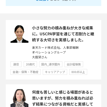
小さな努力の積み重ねが大きな成果
に。USCPA学習を通じて忍耐力と継
続する大切さを実感しました。
楽天カード株式会社、人事部報酬
オペレーショングループ
大庭栞さん
通信
20歳代
国内_通学圏外
会計経験無
金融・保険・不動産
キャリアアップ
800点以上
何度も苦しいと感じる場面があると
思いますが、努力を積み重ねれば必
ず結果につながる資格だと実感して