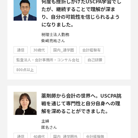
何度も挫折しかけたUSCPA学習でし
たが、継続することで理解が深ま
り、自分の可能性を信じられるよう
になりました。
税理士法人勤務
柴﨑亮祐さん
通信
30歳代
国内_通学圏
会計経験有
監査法人・会計事務所・コンサル会社
自己研鑽
800点以上
薬剤師から会計の世界へ。USCPA挑
戦を通じて専門性と自分自身への理
解を深めることができました。
主婦
匿名さん
通信
40歳代
国内_通学圏外
会計経験無