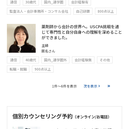
通信
30歳代
国内_通学圏
会計経験有
監査法人・会計事務所・コンサル会社
自己研鑽
800点以上
薬剤師から会計の世界へ。USCPA挑戦を通
じて専門性と自分自身への理解を深めること
ができました。
主婦
匿名さん
通信
40歳代
国内_通学圏外
会計経験無
その他
転職・就職
900点以上
1件～6件を表示
次を表示
個別カウンセリング予約
（オンライン/お電話）