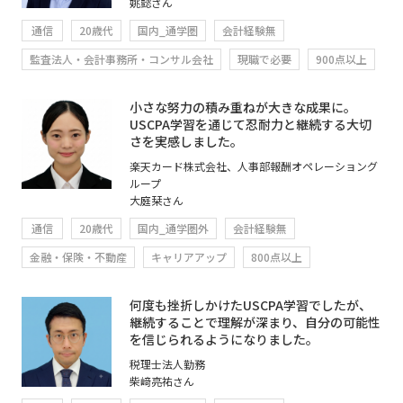
姚懿さん
通信
20歳代
国内_通学圏
会計経験無
監査法人・会計事務所・コンサル会社
現職で必要
900点以上
小さな努力の積み重ねが大きな成果に。
USCPA学習を通じて忍耐力と継続する大切
さを実感しました。
楽天カード株式会社、人事部報酬オペレーショング
ループ
大庭栞さん
通信
20歳代
国内_通学圏外
会計経験無
金融・保険・不動産
キャリアアップ
800点以上
何度も挫折しかけたUSCPA学習でしたが、
継続することで理解が深まり、自分の可能性
を信じられるようになりました。
税理士法人勤務
柴﨑亮祐さん