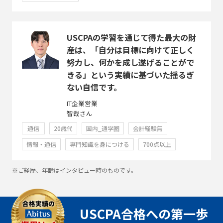
USCPAの学習を通じて得た最大の財
産は、「自分は目標に向けて正しく
努力し、何かを成し遂げることがで
きる」という実績に基づいた揺るぎ
ない自信です。
IT企業営業
智哉さん
通信
20歳代
国内_通学圏
会計経験無
情報・通信
専門知識を身につける
700点以上
※ご経歴、年齢はインタビュー時のものです。
USCPA合格への第一歩