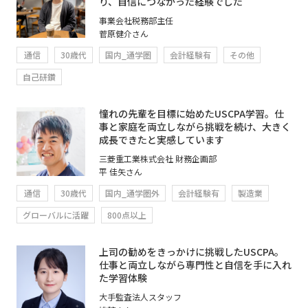
り、自信につながった経験でした
事業会社税務部主任
菅原健介さん
通信
30歳代
国内_通学圏
会計経験有
その他
自己研鑽
憧れの先輩を目標に始めたUSCPA学習。仕
事と家庭を両立しながら挑戦を続け、大きく
成長できたと実感しています
三菱重工業株式会社 財務企画部
平 佳矢さん
通信
30歳代
国内_通学圏外
会計経験有
製造業
グローバルに活躍
800点以上
上司の勧めをきっかけに挑戦したUSCPA。
仕事と両立しながら専門性と自信を手に入れ
た学習体験
大手監査法人スタッフ