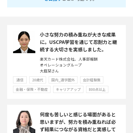
小さな努力の積み重ねが大きな成果
に。USCPA学習を通じて忍耐力と継
続する大切さを実感しました。
楽天カード株式会社、人事部報酬
オペレーショングループ
大庭栞さん
通信
20歳代
国内_通学圏外
会計経験無
金融・保険・不動産
キャリアアップ
800点以上
何度も苦しいと感じる場面があると
思いますが、努力を積み重ねれば必
ず結果につながる資格だと実感して