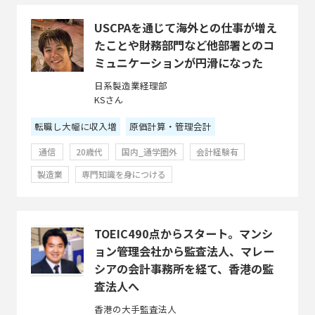
USCPAを通じて海外との仕事が増え
たことや財務部門など他部署とのコ
ミュニケーションが円滑になった
日系製造業経理部
KSさん
転職し大幅に収入増
原価計算・管理会計
通信
20歳代
国内_通学圏外
会計経験有
製造業
専門知識を身につける
TOEIC490点からスタート。マンシ
ョン管理会社から監査法人、マレー
シアの会計事務所を経て、香港の監
査法人へ
香港の大手監査法人