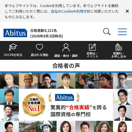
本ウェブサイトでは、Cookieを利用しています。本ウェブサイトを継続
してご利用いただく際には、
当社のCookieの利用方針
に同意いただいた
ものとみなします。
合格者数8,211名
(2026年8月2日時点)
説明会・
受講料・
USCPAを知る
選ばれる理由
講座・教材・講師
イベント
お申し込み
合格者の声