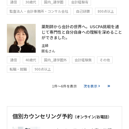
通信
30歳代
国内_通学圏
会計経験有
監査法人・会計事務所・コンサル会社
自己研鑽
800点以上
薬剤師から会計の世界へ。USCPA挑戦を通
じて専門性と自分自身への理解を深めること
ができました。
主婦
匿名さん
通信
40歳代
国内_通学圏外
会計経験無
その他
転職・就職
900点以上
1件～6件を表示
次を表示
個別カウンセリング予約
（オンライン/お電話）