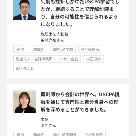
何度も挫折しかけたUSCPA学習でし
たが、継続することで理解が深ま
り、自分の可能性を信じられるよう
になりました。
税理士法人勤務
柴﨑亮祐さん
通信
30歳代
国内_通学圏
会計経験有
監査法人・会計事務所・コンサル会社
自己研鑽
800点以上
薬剤師から会計の世界へ。USCPA挑
戦を通じて専門性と自分自身への理
解を深めることができました。
主婦
匿名さん
通信
40歳代
国内_通学圏外
会計経験無