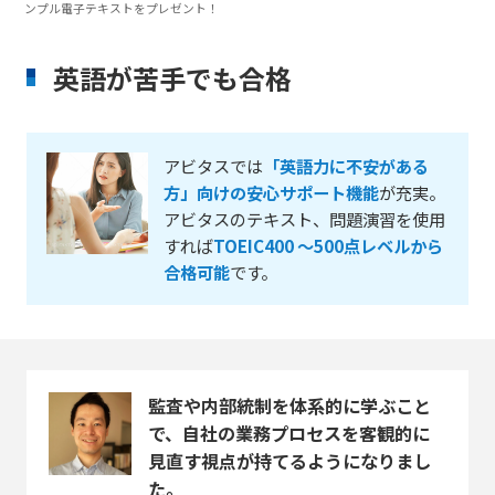
ンプル電子テキストをプレゼント！
英語が苦手でも合格
アビタスでは
「英語力に不安がある
方」向けの安心サポート機能
が充実。
アビタスのテキスト、問題演習を使用
すれば
TOEIC400 ～500点レベルから
合格可能
です。
監査や内部統制を体系的に学ぶこと
で、自社の業務プロセスを客観的に
見直す視点が持てるようになりまし
た。