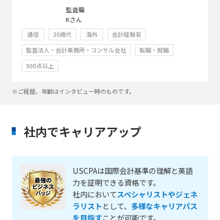
監査職
Kさん
通信
30歳代
海外
会計経験有
監査法人・会計事務所・コンサル会社
転職・就職
900点以上
※ご経歴、年齢はインタビュー時のものです。
社内でキャリアアップ
USCPAは国際会計基準の理解と英語
力を証明できる資格です。
社内において
スペシャリストやジェネ
ラリスト
として、
多様なキャリアパス
を目指す
ことが可能です。