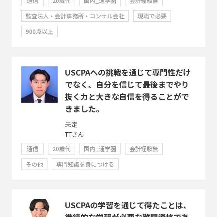
通信
20歳代
国内_通学圏
会計経験無
監査法人・会計事務所・コンサル会社
現職で必要
900点以上
USCPAへの挑戦を通じて専門性だけ
でなく、自分を信じて最後までやり
抜く力と大きな自信を得ることがで
きました。
未定
T.Tさん
通信
20歳代
国内_通学圏
会計経験無
その他
専門知識を身につける
USCPAの学習を通じて得たことは、
継続的な学習が必要な難関資格であ