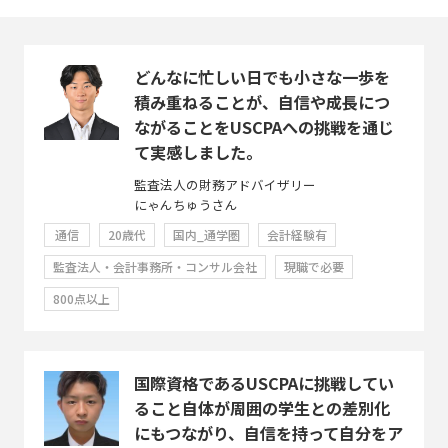
どんなに忙しい日でも小さな一歩を
積み重ねることが、自信や成長につ
ながることをUSCPAへの挑戦を通じ
て実感しました。
監査法人の財務アドバイザリー
にゃんちゅうさん
通信
20歳代
国内_通学圏
会計経験有
監査法人・会計事務所・コンサル会社
現職で必要
800点以上
国際資格であるUSCPAに挑戦してい
ること自体が周囲の学生との差別化
にもつながり、自信を持って自分をア