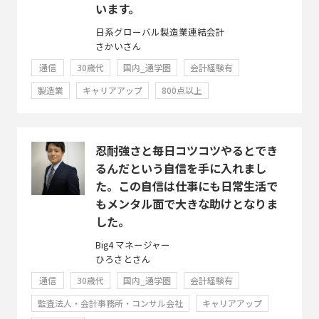
います。
日系グローバル製造業連結会計
さかいさん
通信
30歳代
国内_通学圏
会計経験有
製造業
キャリアアップ
800点以上
忍耐強さと毎日コツコツやるとでき
るんだという自信を手に入れまし
た。この自信は仕事にも日常生活で
もメンタル面で大きな助けとなりま
した。
Big4 マネージャー
ひろさとさん
通信
30歳代
国内_通学圏
会計経験有
監査法人・会計事務所・コンサル会社
キャリアアップ