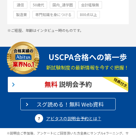
通信
50歳代
国内_通学圏
会計経験無
製造業
専門知識を身につける
800点以上
※ご経歴、年齢はインタビュー時のものです。
USCPA合格への第一歩
新試験制度の最新情報を今すぐ把握！
スグ読める！無料 Web資料
アビタスの説明会予約とは？
※説明会ご参加後、アンケートにご回答頂いた方全員にサンプルeラーニング、サ