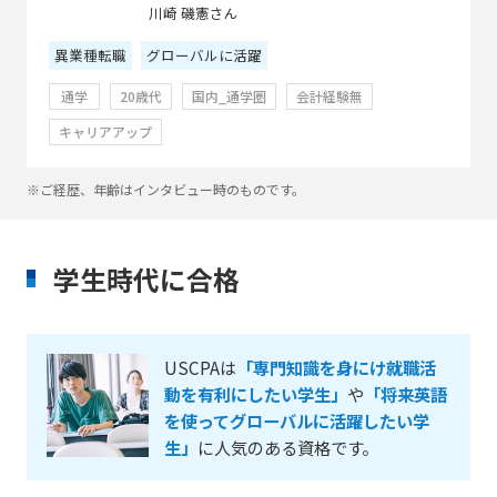
川崎 磯憲さん
異業種転職
グローバルに活躍
通学
20歳代
国内_通学圏
会計経験無
キャリアアップ
※ご経歴、年齢はインタビュー時のものです。
学生時代に合格
USCPAは
「専門知識を身にけ就職活
動を有利にしたい学生」
や
「将来英語
を使ってグローバルに活躍したい学
生」
に人気のある資格です。