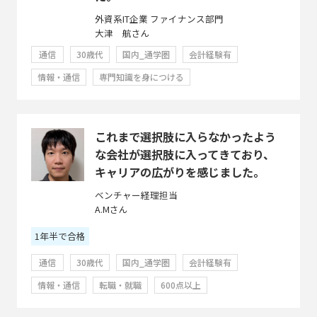
外資系IT企業 ファイナンス部門
大津 航さん
通信
30歳代
国内_通学圏
会計経験有
情報・通信
専門知識を身につける
これまで選択肢に入らなかったよう
な会社が選択肢に入ってきており、
キャリアの広がりを感じました。
ベンチャー経理担当
A.Mさん
1年半で合格
通信
30歳代
国内_通学圏
会計経験有
情報・通信
転職・就職
600点以上