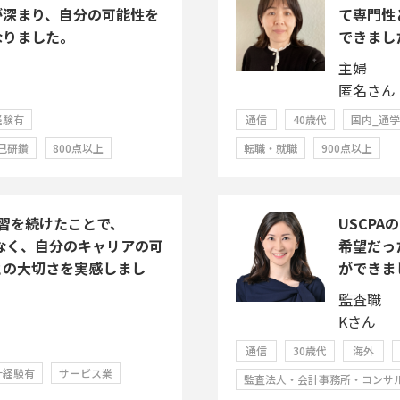
が深まり、自分の可能性を
て専門性
なりました。
できまし
主婦
匿名さん
経験有
通信
40歳代
国内_通
己研鑽
800点以上
転職・就職
900点以上
習を続けたことで、
USCP
でなく、自分のキャリアの可
希望だっ
との大切さを実感しまし
ができま
監査職
Kさん
通信
30歳代
海外
計経験有
サービス業
監査法人・会計事務所・コンサ