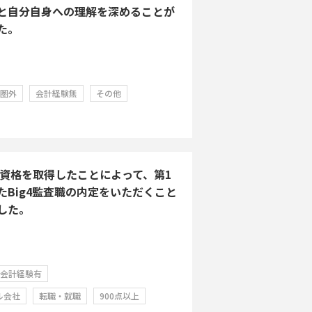
と自分自身への理解を深めることが
た。
学圏外
会計経験無
その他
Aの資格を取得したことによって、第1
たBig4監査職の内定をいただくこと
した。
会計経験有
ル会社
転職・就職
900点以上