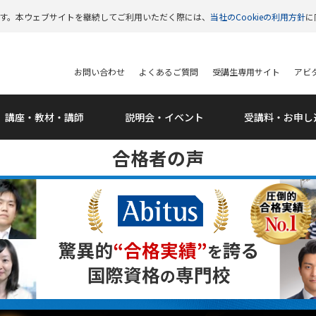
います。本ウェブサイトを継続してご利用いただく際には、
当社のCookieの利用方針
に
お問い合わせ
よくあるご質問
受講生専用サイト
アビタ
講座・教材・講師
説明会・
イベント
受講料・
お申し
合格者の声