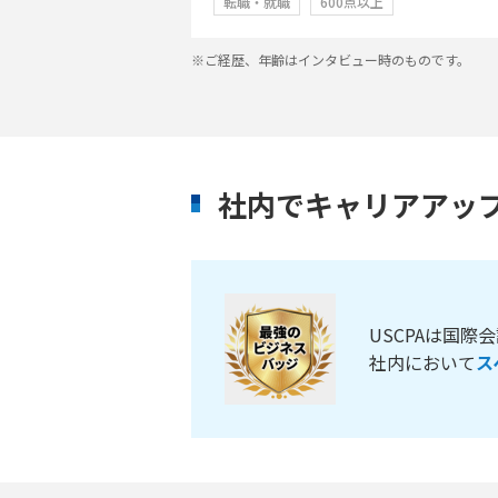
転職・就職
600点以上
※ご経歴、年齢はインタビュー時のものです。
社内でキャリアアッ
USCPAは国
社内において
ス