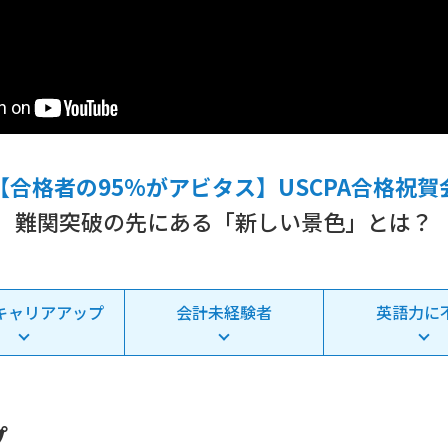
【合格者の95%がアビタス】USCPA合格祝賀
難関突破の先にある「新しい景色」とは？
キャリアアップ
会計未経験者
英語力に
プ