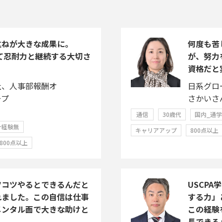
重ねが大きな成果に。
何度も苦
じて忍耐力と継続する大切さ
が、努力
資格だと
社、人事部報酬オ
日系グロ
ープ
さかいさ
通信
30歳代
国内_通
計経験無
キャリアアップ
800点以上
800点以上
ツコツやるとできるんだと
USCP
れました。この自信は仕事
する力」
メンタル面で大きな助けと
この経験
長できる