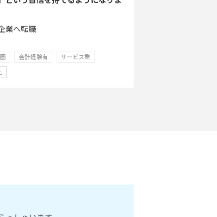
企業へ転職
学圏
会計経験有
サービス業
上