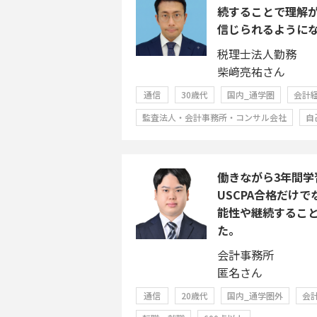
続することで理解
信じられるように
税理士法人勤務
柴﨑亮祐さん
通信
30歳代
国内_通学圏
会計
監査法人・会計事務所・コンサル会社
自
働きながら3年間学
USCPA合格だけ
能性や継続するこ
た。
会計事務所
匿名さん
通信
20歳代
国内_通学圏外
会