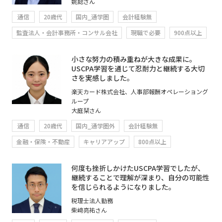
姚懿さん
通信
20歳代
国内_通学圏
会計経験無
監査法人・会計事務所・コンサル会社
現職で必要
900点以上
小さな努力の積み重ねが大きな成果に。
USCPA学習を通じて忍耐力と継続する大切
さを実感しました。
楽天カード株式会社、人事部報酬オペレーショング
ループ
大庭栞さん
通信
20歳代
国内_通学圏外
会計経験無
金融・保険・不動産
キャリアアップ
800点以上
何度も挫折しかけたUSCPA学習でしたが、
継続することで理解が深まり、自分の可能性
を信じられるようになりました。
税理士法人勤務
柴﨑亮祐さん