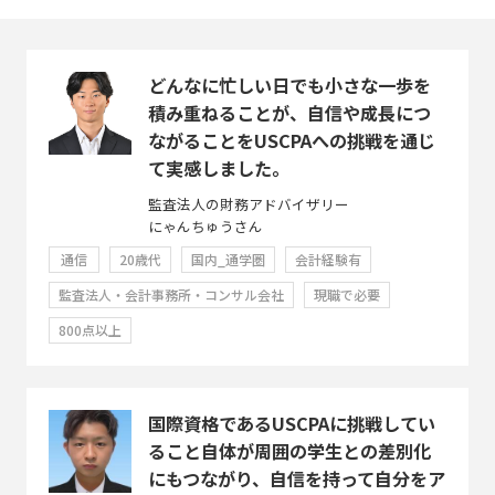
どんなに忙しい日でも小さな一歩を
積み重ねることが、自信や成長につ
ながることをUSCPAへの挑戦を通じ
て実感しました。
監査法人の財務アドバイザリー
にゃんちゅうさん
通信
20歳代
国内_通学圏
会計経験有
監査法人・会計事務所・コンサル会社
現職で必要
800点以上
国際資格であるUSCPAに挑戦してい
ること自体が周囲の学生との差別化
にもつながり、自信を持って自分をア