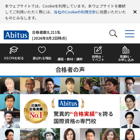
本ウェブサイトでは、Cookieを利用しています。本ウェブサイトを継続
してご利用いただく際には、
当社のCookieの利用方針
に同意いただいた
ものとみなします。
合格者数8,211名
(2026年8月2日時点)
説明会・
受講料・
USCPAを知る
選ばれる理由
講座・教材・講師
イベント
お申し込み
合格者の声