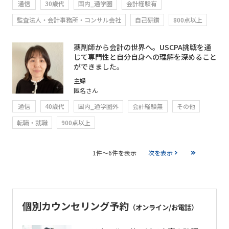
通信
30歳代
国内_通学圏
会計経験有
監査法人・会計事務所・コンサル会社
自己研鑽
800点以上
薬剤師から会計の世界へ。USCPA挑戦を通
じて専門性と自分自身への理解を深めること
ができました。
主婦
匿名さん
通信
40歳代
国内_通学圏外
会計経験無
その他
転職・就職
900点以上
1件～6件を表示
次を表示
個別カウンセリング予約
（オンライン/お電話）