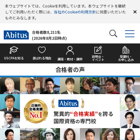
本ウェブサイトでは、Cookieを利用しています。本ウェブサイトを継続
してご利用いただく際には、
当社のCookieの利用方針
に同意いただいた
ものとみなします。
合格者数8,211名
(2026年8月2日時点)
説明会・
受講料・
USCPAを知る
選ばれる理由
講座・教材・講師
イベント
お申し込み
合格者の声