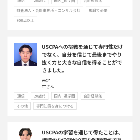
通信
20歳代
国内_通学圏
会計経験無
監査法人・会計事務所・コンサル会社
現職で必要
900点以上
USCPAへの挑戦を通じて専門性だけ
でなく、自分を信じて最後までやり
抜く力と大きな自信を得ることがで
きました。
未定
T.Tさん
通信
20歳代
国内_通学圏
会計経験無
その他
専門知識を身につける
USCPAの学習を通じて得たことは、
継続的な学習が必要な難関資格であ