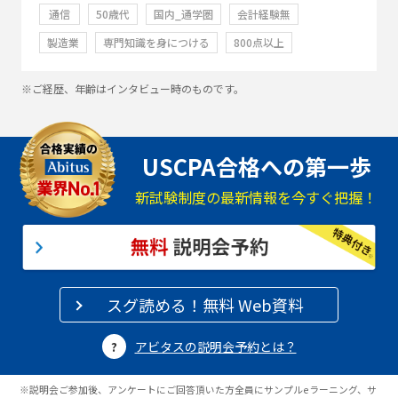
通信
50歳代
国内_通学圏
会計経験無
製造業
専門知識を身につける
800点以上
※ご経歴、年齢はインタビュー時のものです。
USCPA合格への第一歩
新試験制度の最新情報を今すぐ把握！
スグ読める！無料 Web資料
アビタスの説明会予約とは？
※説明会ご参加後、アンケートにご回答頂いた方全員にサンプルeラーニング、サ