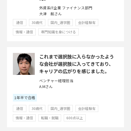
外資系IT企業 ファイナンス部門
大津 航さん
通信
30歳代
国内_通学圏
会計経験有
情報・通信
専門知識を身につける
これまで選択肢に入らなかったよう
な会社が選択肢に入ってきており、
キャリアの広がりを感じました。
ベンチャー経理担当
A.Mさん
1年半で合格
通信
30歳代
国内_通学圏
会計経験有
情報・通信
転職・就職
600点以上