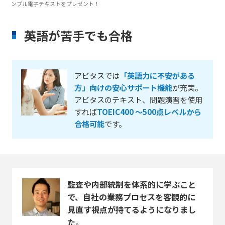
ンプル電子テキストをプレゼント！
英語が苦手でも合格
アビタスでは
「英語力に不安がある
方」向けの安心サポート機能
が充実。
アビタスのテキスト、問題演習を使用
すれば
TOEIC400 ～500点レベルから
合格可能
です。
監査や内部統制を体系的に学ぶこと
で、自社の業務プロセスを客観的に
見直す視点が持てるようになりまし
た。