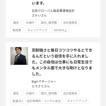
います。
日系グローバル製造業連結会計
さかいさん
通信
30歳代
国内_通学圏
会計経験有
製造業
キャリアアップ
800点以上
忍耐強さと毎日コツコツやるとでき
るんだという自信を手に入れまし
た。この自信は仕事にも日常生活で
もメンタル面で大きな助けとなりま
した。
Big4 マネージャー
ひろさとさん
通信
30歳代
国内_通学圏
会計経験有
監査法人・会計事務所・コンサル会社
キャリアアップ