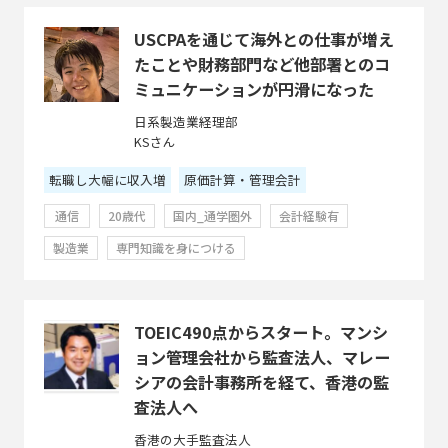
USCPAを通じて海外との仕事が増え
たことや財務部門など他部署とのコ
ミュニケーションが円滑になった
日系製造業経理部
KSさん
転職し大幅に収入増
原価計算・管理会計
通信
20歳代
国内_通学圏外
会計経験有
製造業
専門知識を身につける
TOEIC490点からスタート。マンシ
ョン管理会社から監査法人、マレー
シアの会計事務所を経て、香港の監
査法人へ
香港の大手監査法人