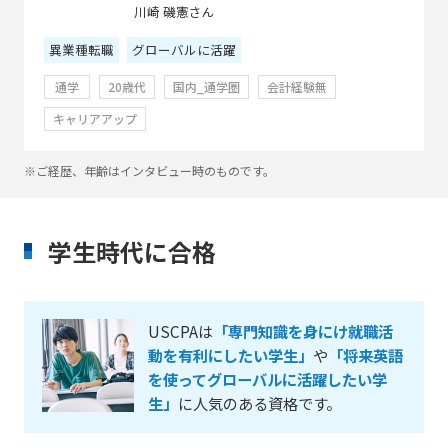
川崎 磯憲さん
異業種転職
グローバルに活躍
通学
20歳代
国内_通学圏
会計経験無
キャリアアップ
※ご経歴、年齢はインタビュー時のものです。
学生時代に合格
USCPAは
「専門知識を身にけ就職活
動を有利にしたい学生」
や
「将来英語
を使ってグローバルに活躍したい学
生」
に人気のある資格です。