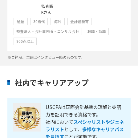
監査職
Kさん
通信
30歳代
海外
会計経験有
監査法人・会計事務所・コンサル会社
転職・就職
900点以上
※ご経歴、年齢はインタビュー時のものです。
社内でキャリアアップ
USCPAは国際会計基準の理解と英語
力を証明できる資格です。
社内において
スペシャリストやジェネ
ラリスト
として、
多様なキャリアパス
を目指す
ことが可能です。