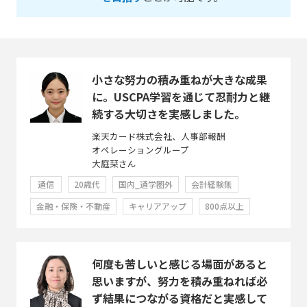
小さな努力の積み重ねが大きな成果
に。USCPA学習を通じて忍耐力と継
続する大切さを実感しました。
楽天カード株式会社、人事部報酬
オペレーショングループ
大庭栞さん
通信
20歳代
国内_通学圏外
会計経験無
金融・保険・不動産
キャリアアップ
800点以上
何度も苦しいと感じる場面があると
思いますが、努力を積み重ねれば必
ず結果につながる資格だと実感して