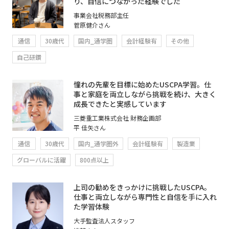
り、自信につながった経験でした
事業会社税務部主任
菅原健介さん
通信
30歳代
国内_通学圏
会計経験有
その他
自己研鑽
憧れの先輩を目標に始めたUSCPA学習。仕
事と家庭を両立しながら挑戦を続け、大きく
成長できたと実感しています
三菱重工業株式会社 財務企画部
平 佳矢さん
通信
30歳代
国内_通学圏外
会計経験有
製造業
グローバルに活躍
800点以上
上司の勧めをきっかけに挑戦したUSCPA。
仕事と両立しながら専門性と自信を手に入れ
た学習体験
大手監査法人スタッフ