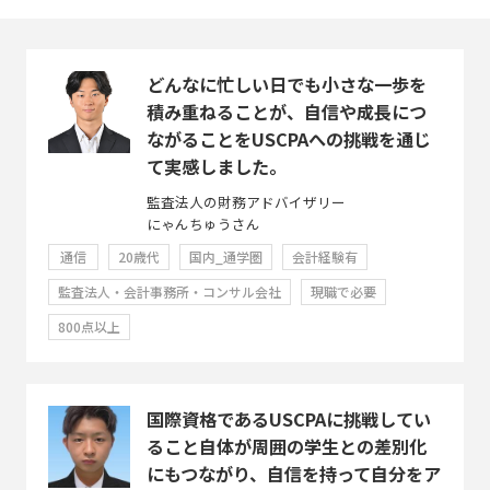
どんなに忙しい日でも小さな一歩を
積み重ねることが、自信や成長につ
ながることをUSCPAへの挑戦を通じ
て実感しました。
監査法人の財務アドバイザリー
にゃんちゅうさん
通信
20歳代
国内_通学圏
会計経験有
監査法人・会計事務所・コンサル会社
現職で必要
800点以上
国際資格であるUSCPAに挑戦してい
ること自体が周囲の学生との差別化
にもつながり、自信を持って自分をア