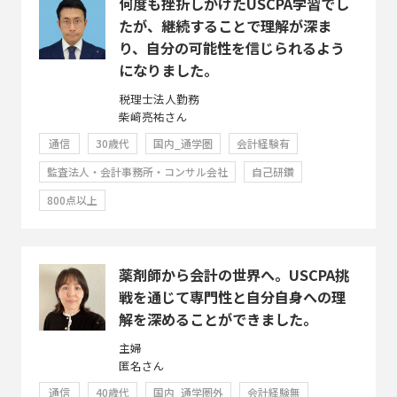
何度も挫折しかけたUSCPA学習でし
たが、継続することで理解が深ま
り、自分の可能性を信じられるよう
になりました。
税理士法人勤務
柴﨑亮祐さん
通信
30歳代
国内_通学圏
会計経験有
監査法人・会計事務所・コンサル会社
自己研鑽
800点以上
薬剤師から会計の世界へ。USCPA挑
戦を通じて専門性と自分自身への理
解を深めることができました。
主婦
匿名さん
通信
40歳代
国内_通学圏外
会計経験無