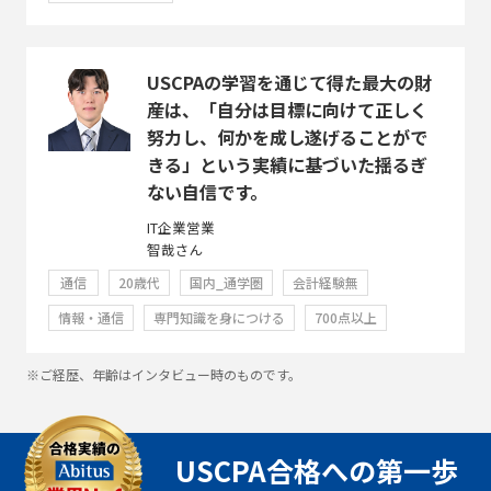
USCPAの学習を通じて得た最大の財
産は、「自分は目標に向けて正しく
努力し、何かを成し遂げることがで
きる」という実績に基づいた揺るぎ
ない自信です。
IT企業営業
智哉さん
通信
20歳代
国内_通学圏
会計経験無
情報・通信
専門知識を身につける
700点以上
※ご経歴、年齢はインタビュー時のものです。
USCPA合格への第一歩