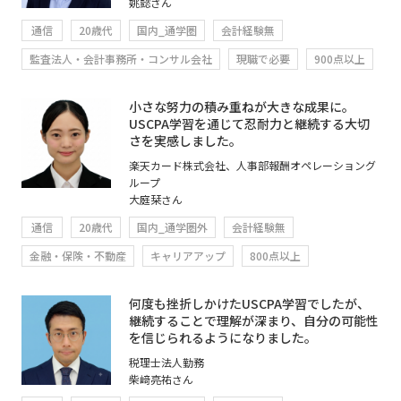
姚懿さん
通信
20歳代
国内_通学圏
会計経験無
監査法人・会計事務所・コンサル会社
現職で必要
900点以上
小さな努力の積み重ねが大きな成果に。
USCPA学習を通じて忍耐力と継続する大切
さを実感しました。
楽天カード株式会社、人事部報酬オペレーショング
ループ
大庭栞さん
通信
20歳代
国内_通学圏外
会計経験無
金融・保険・不動産
キャリアアップ
800点以上
何度も挫折しかけたUSCPA学習でしたが、
継続することで理解が深まり、自分の可能性
を信じられるようになりました。
税理士法人勤務
柴﨑亮祐さん