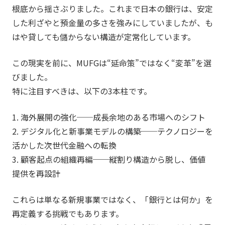
根底から揺さぶりました。これまで日本の銀行は、安定
した利ざやと預金量の多さを強みにしていましたが、も
はや貸しても儲からない構造が定常化しています。
この現実を前に、MUFGは“延命策”ではなく“変革”を選
びました。
特に注目すべきは、以下の3本柱です。
1. 海外展開の強化──成長余地のある市場へのシフト
2. デジタル化と新事業モデルの構築──テクノロジーを
活かした次世代金融への転換
3. 顧客起点の組織再編──縦割り構造から脱し、価値
提供を再設計
これらは単なる新規事業ではなく、「銀行とは何か」を
再定義する挑戦でもあります。