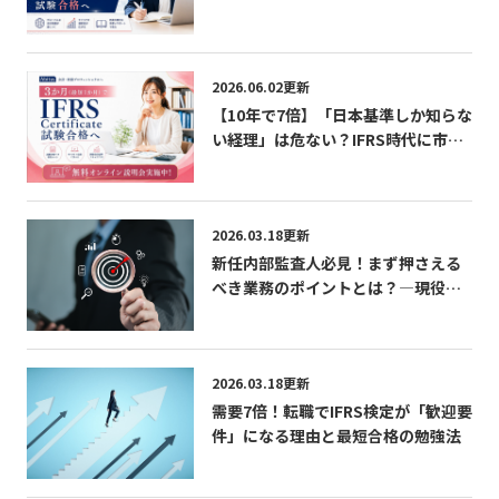
る無料パンフレット
2026.06.02更新
【10年で7倍】「日本基準しか知らな
い経理」は危ない？IFRS時代に市場
価値を急上昇させる最短ルート 無料
オンライン説明会実施中！
2026.03.18更新
新任内部監査人必見！まず押さえる
べき業務のポイントとは？―現役内
部監査人が語る「学び」「成長」
「CIAの活かし方」
2026.03.18更新
需要7倍！転職でIFRS検定が「歓迎要
件」になる理由と最短合格の勉強法