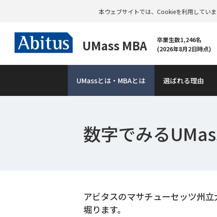
本ウェブサイトでは、Cookieを利用して
卒業生数1,246名
UMass MBA
(2026年8月2日時点)
UMass
とは・MBAとは
選ばれる理由
数字でみるUMass
資
料
請
求
アビタスのマサチューセッツ州立
堀ります。