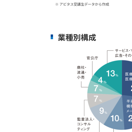
アビタス受講生データから作成
説
明
会
予
約
業種別構成
個
別
相
談