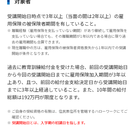
対象者
受講開始日時点で3年以上（当面の間は2年以上）の雇
用保険の被保険者期間を有していること。
離職経験（雇用保険を支払っていない期間）があり継続して雇用保険を
支払っていない場合でも、その離職期間が1年以内である場合に限り過
去の雇用期間も合算できます。
現在離職中の方は、雇用保険の被保険者資格喪失から1年以内での受講
開始が条件となります。
過去に教育訓練給付金を受けた場合、前回の受講開始日
から今回の受講開始日までに雇用保険加入期間が3年以
上あり、且つ、前回の給付金支給決定日から受講開始日
までに3年以上経過していること。また、10年間の給付
総額は192万円が限度となります。
ご自身の受給資格の有無は、住民票住所を管轄するハローワークにてご
確認ください。
受講開始日とは、入学期の初講日を指します。