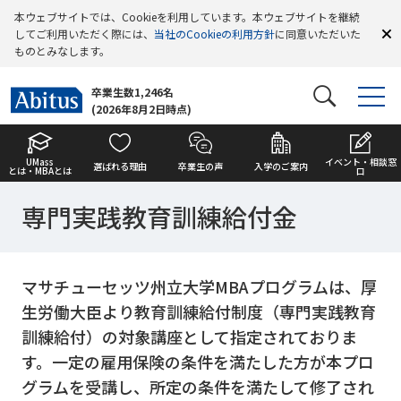
本ウェブサイトでは、Cookieを利用しています。本ウェブサイトを継続
してご利用いただく際には、
当社のCookieの利用方針
に同意いただいた
ものとみなします。
卒業生数1,246名
(2026年8月2日時点)
UMass
イベント・相談窓
選ばれる理由
卒業生の声
入学のご案内
とは・MBAとは
口
専門実践教育訓練給付金
マサチューセッツ州立大学MBAプログラムは、厚
生労働大臣より教育訓練給付制度（専門実践教育
訓練給付）の対象講座として指定されておりま
す。一定の雇用保険の条件を満たした方が本プロ
グラムを受講し、所定の条件を満たして修了され