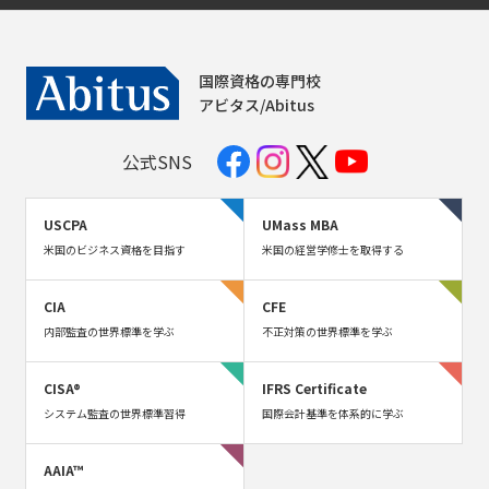
国際資格の専門校
アビタス/Abitus
公式SNS
USCPA
UMass MBA
米国のビジネス資格を目指す
米国の経営学修士を取得する
CIA
CFE
内部監査の世界標準を学ぶ
不正対策の世界標準を学ぶ
CISA®
IFRS Certificate
システム監査の世界標準習得
国際会計基準を体系的に学ぶ
AAIA™