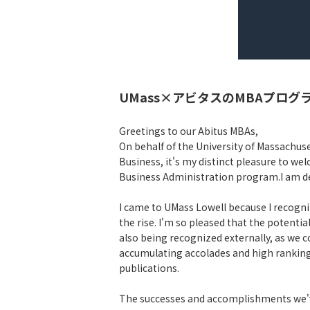
UMass×アビタスのMBAプログ
Greetings to our Abitus MBAs,
On behalf of the University of Massachus
Business, it's my distinct pleasure to we
Business Administration program.I am del
I came to UMass Lowell because I recogn
the rise. I'm so pleased that the potenti
also being recognized externally, as we c
accumulating accolades and high ranking
publications.
The successes and accomplishments we'v