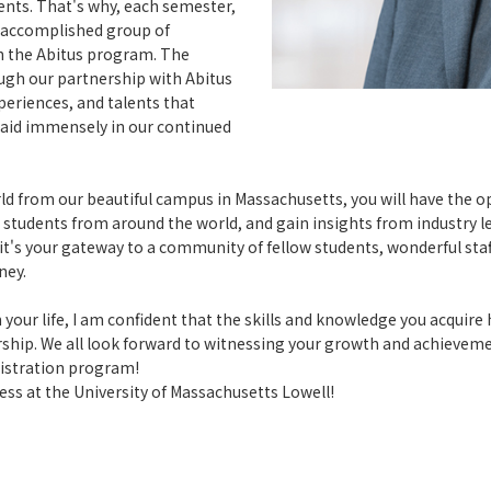
ents. That's why, each semester,
nd accomplished group of
gh the Abitus program. The
gh our partnership with Abitus
periences, and talents that
 aid immensely in our continued
ld from our beautiful campus in Massachusetts, you will have the
students from around the world, and gain insights from industry le
it's your gateway to a community of fellow students, wonderful sta
ney.
 your life, I am confident that the skills and knowledge you acquire
ship. We all look forward to witnessing your growth and achieveme
nistration program!
ss at the University of Massachusetts Lowell!