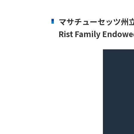
説
明
会
マサチューセッツ州
予
約
Rist Family E
個
別
相
談