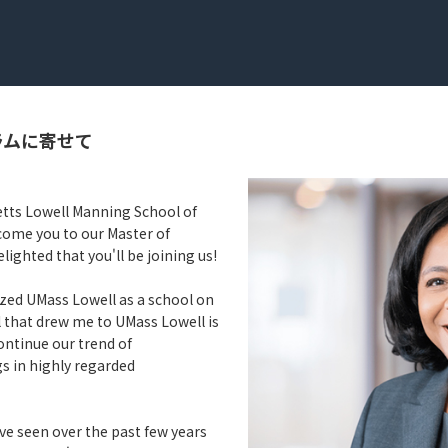
ラムに寄せて
etts Lowell Manning School of
lcome you to our Master of
ighted that you'll be joining us!
ized UMass Lowell as a school on
al that drew me to UMass Lowell is
ontinue our trend of
s in highly regarded
e seen over the past few years