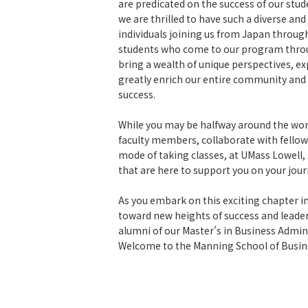
are predicated on the success of our stud
we are thrilled to have such a diverse a
individuals joining us from Japan throu
students who come to our program throu
bring a wealth of unique perspectives, ex
greatly enrich our entire community and
success.
While you may be halfway around the wor
faculty members, collaborate with fellow 
mode of taking classes, at UMass Lowell, 
that are here to support you on your jour
As you embark on this exciting chapter in
toward new heights of success and leader
alumni of our Master's in Business Admi
Welcome to the Manning School of Busine