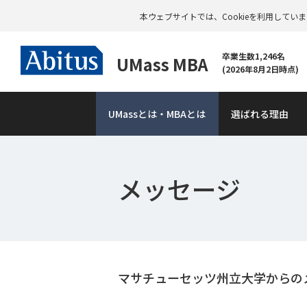
本ウェブサイトでは、Cookieを利用して
卒業生数1,246名
UMass MBA
(2026年8月2日時点)
UMass
とは・MBAとは
選ばれる理由
メッセージ
資
料
請
求
マサチューセッツ州立大学からの