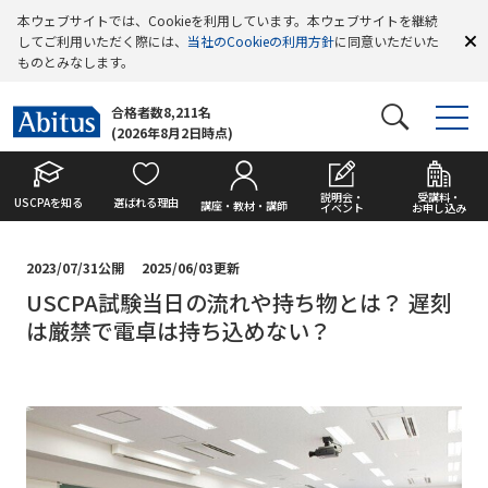
本ウェブサイトでは、Cookieを利用しています。本ウェブサイトを継続
してご利用いただく際には、
当社のCookieの利用方針
に同意いただいた
ものとみなします。
合格者数8,211名
(2026年8月2日時点)
説明会・
受講料・
USCPAを知る
選ばれる理由
講座・教材・講師
イベント
お申し込み
2023/07/31公開
2025/06/03更新
USCPA試験当日の流れや持ち物とは？ 遅刻
は厳禁で電卓は持ち込めない？