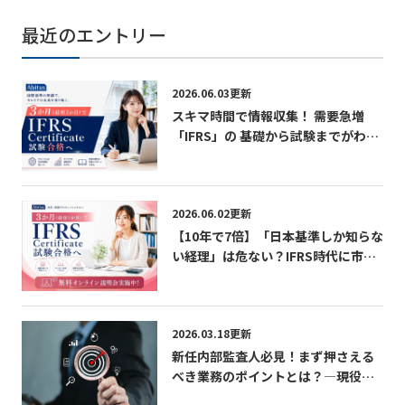
最近のエントリー
2026.06.03更新
スキマ時間で情報収集！ 需要急増
「IFRS」の 基礎から試験までがわか
る無料パンフレット
2026.06.02更新
【10年で7倍】「日本基準しか知らな
い経理」は危ない？IFRS時代に市場
価値を急上昇させる最短ルート 無料
オンライン説明会実施中！
2026.03.18更新
新任内部監査人必見！まず押さえる
べき業務のポイントとは？―現役内
部監査人が語る「学び」「成長」