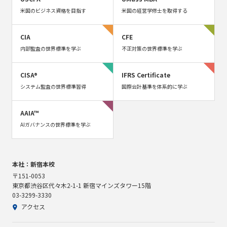
米国のビジネス資格を目指す
米国の経営学修士を取得する
CIA
CFE
内部監査の世界標準を学ぶ
不正対策の世界標準を学ぶ
CISA®
IFRS Certificate
システム監査の世界標準習得
国際会計基準を体系的に学ぶ
AAIA™
AIガバナンスの世界標準を学ぶ
本社：新宿本校
〒151-0053
東京都渋谷区代々木2-1-1 新宿マインズタワー15階
03-3299-3330
アクセス