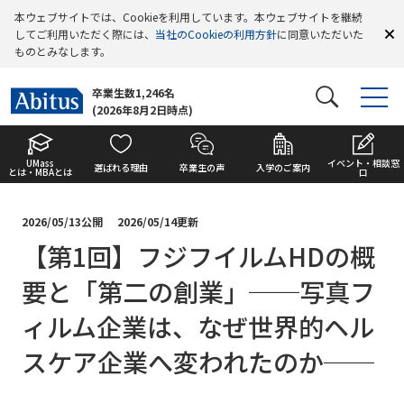
本ウェブサイトでは、Cookieを利用しています。本ウェブサイトを継続
してご利用いただく際には、
当社のCookieの利用方針
に同意いただいた
ものとみなします。
卒業生数1,246名
(2026年8月2日時点)
UMass
イベント・相談窓
選ばれる理由
卒業生の声
入学のご案内
とは・MBAとは
口
2026/05/13公開
2026/05/14更新
【第1回】フジフイルムHDの概
要と「第二の創業」──写真フ
ィルム企業は、なぜ世界的ヘル
スケア企業へ変われたのか──