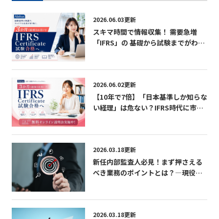
2026.06.03更新
スキマ時間で情報収集！ 需要急増
「IFRS」の 基礎から試験までがわか
る無料パンフレット
2026.06.02更新
【10年で7倍】「日本基準しか知らな
い経理」は危ない？IFRS時代に市場
価値を急上昇させる最短ルート 無料
オンライン説明会実施中！
2026.03.18更新
新任内部監査人必見！まず押さえる
べき業務のポイントとは？―現役内
部監査人が語る「学び」「成長」
「CIAの活かし方」
2026.03.18更新