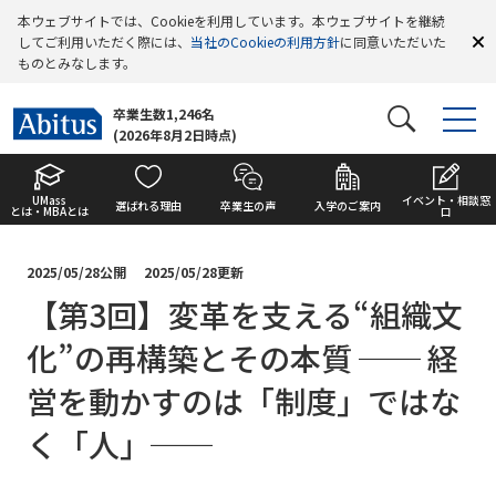
本ウェブサイトでは、Cookieを利用しています。本ウェブサイトを継続
してご利用いただく際には、
当社のCookieの利用方針
に同意いただいた
ものとみなします。
卒業生数1,246名
(2026年8月2日時点)
UMass
イベント・相談窓
選ばれる理由
卒業生の声
入学のご案内
とは・MBAとは
口
2025/05/28公開
2025/05/28更新
【第3回】変革を支える“組織文
化”の再構築とその本質 ── 経
営を動かすのは「制度」ではな
く「人」──