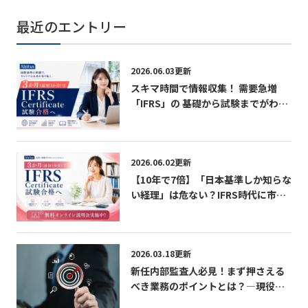
最近のエントリー
2026.06.03更新
スキマ時間で情報収集！ 需要急増
「IFRS」の 基礎から試験までがわか
る無料パンフレット
2026.06.02更新
【10年で7倍】「日本基準しか知らな
い経理」は危ない？IFRS時代に市場
価値を急上昇させる最短ルート 無料
オンライン説明会実施中！
2026.03.18更新
新任内部監査人必見！まず押さえる
べき業務のポイントとは？―現役内
部監査人が語る「学び」「成長」