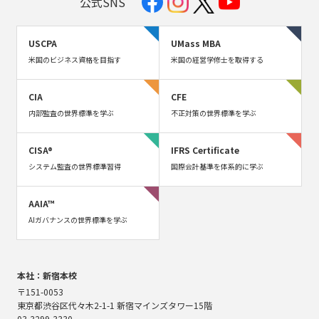
公式SNS
USCPA
UMass MBA
米国のビジネス資格を目指す
米国の経営学修士を取得する
CIA
CFE
内部監査の世界標準を学ぶ
不正対策の世界標準を学ぶ
CISA®
IFRS Certificate
システム監査の世界標準習得
国際会計基準を体系的に学ぶ
AAIA™
AIガバナンスの世界標準を学ぶ
本社：新宿本校
〒151-0053
東京都渋谷区代々木2-1-1 新宿マインズタワー15階
03-3299-3330