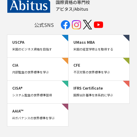
国際資格の専門校
アビタス/Abitus
公式SNS
USCPA
UMass MBA
米国のビジネス資格を目指す
米国の経営学修士を取得する
CIA
CFE
内部監査の世界標準を学ぶ
不正対策の世界標準を学ぶ
CISA®
IFRS Certificate
システム監査の世界標準習得
国際会計基準を体系的に学ぶ
AAIA™
AIガバナンスの世界標準を学ぶ