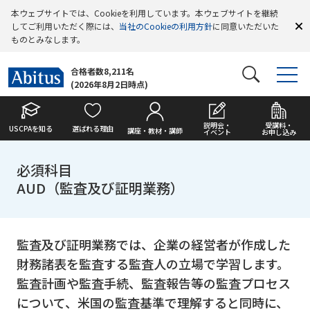
本ウェブサイトでは、Cookieを利用しています。本ウェブサイトを継続
してご利用いただく際には、
当社のCookieの利用方針
に同意いただいた
ものとみなします。
合格者数8,211名
(2026年8月2日時点)
説明会・
受講料・
USCPAを知る
選ばれる理由
講座・教材・講師
イベント
お申し込み
必須科目
AUD（監査及び証明業務）
監査及び証明業務では、企業の経営者が作成した
財務諸表を監査する監査人の立場で学習します。
監査計画や監査手続、監査報告等の監査プロセス
について、米国の監査基準で理解すると同時に、