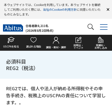
本ウェブサイトでは、Cookieを利用しています。本ウェブサイトを継続
してご利用いただく際には、
当社のCookieの利用方針
に同意いただいた
ものとみなします。
合格者数8,211名
(2026年8月2日時点)
説明会・
受講料・
USCPAを知る
選ばれる理由
講座・教材・講師
イベント
お申し込み
必須科目
REG2（税法）
REG2では、個人や法人が納める所得税やその申
告手続き、税務上のUSCPAの責任について学習し
ます。。