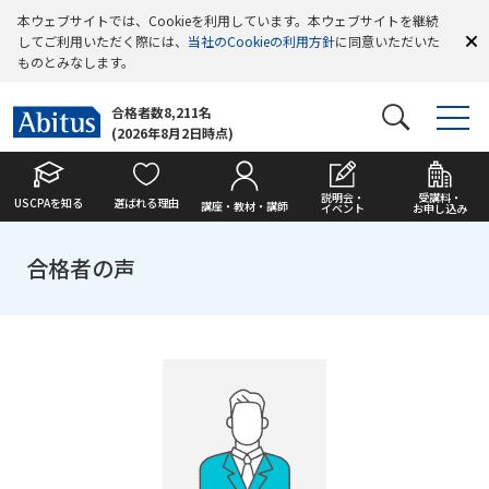
本ウェブサイトでは、Cookieを利用しています。本ウェブサイトを継続
してご利用いただく際には、
当社のCookieの利用方針
に同意いただいた
ものとみなします。
合格者数8,211名
(2026年8月2日時点)
説明会・
受講料・
USCPAを知る
選ばれる理由
講座・教材・講師
イベント
お申し込み
合格者の声