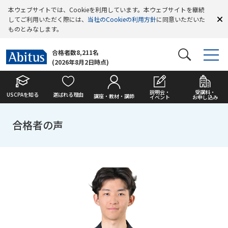
本ウェブサイトでは、Cookieを利用しています。本ウェブサイトを継続
してご利用いただく際には、
当社のCookieの利用方針
に同意いただいた
ものとみなします。
合格者数8,211名
(2026年8月2日時点)
説明会・
受講料・
USCPAを知る
選ばれる理由
講座・教材・講師
イベント
お申し込み
合格者の声