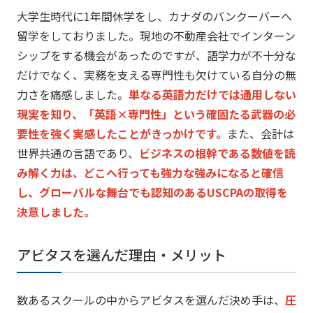
大学生時代に1年間休学をし、
カナダのバンクーバーへ
留学をしておりました。
現地の不動産会社でインターン
シップをする機会があったのですが
、語学力が不十分な
だけでなく、
実務を支える専門性も欠けている自分の無
力さを痛感しました。
単なる英語力だけでは通用しない
現実を知り、「英語×専門性」
という確固たる武器の必
要性を強く実感したことがきっかけです。
また、会計は
世界共通の言語であり、
ビジネスの根幹である数値を読
み解く力は、
どこへ行っても強力な強みになると確信
し、
グローバルな舞台でも認知のあるUSCPAの取得を
決意しました
。
アビタスを選んだ理由・メリット
数あるスクールの中からアビタスを選んだ決め手は、
圧