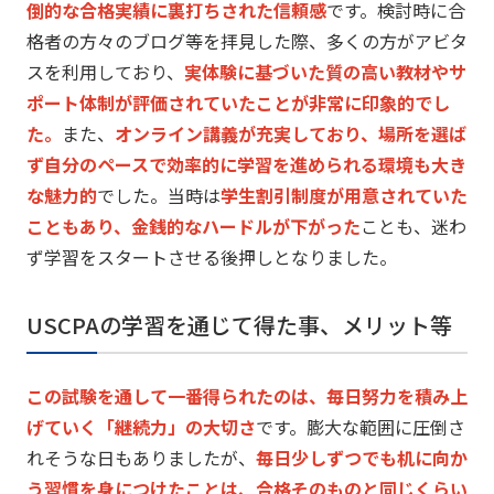
倒的な合格実績に裏打ちされた信頼感
です。
検討時に合
格者の方々のブログ等を拝見した際、
多くの方がアビタ
スを利用しており、
実体験に基づいた質の高い教材やサ
ポート体制が評価されていたこ
とが非常に印象的でし
た。
また、
オンライン講義が充実しており、
場所を選ば
ず自分のペースで効率的に学習を進められる環境も大き
な魅力的
でした。当時は
学生割引制度が用意されていた
こともあり、
金銭的なハードルが下がった
ことも、
迷わ
ず学習をスタートさせる後押しとなりました。
USCPAの学習を通じて得た事、メリット等
この試験を通して一番得られたのは、毎日努力を積み上
げていく「
継続力」の大切さ
です。
膨大な範囲に圧倒さ
れそうな日もありましたが、
毎日少しずつでも机に向か
う習慣を身につけたことは、
合格そのものと同じくらい