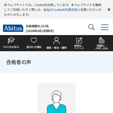
本ウェブサイトでは、Cookieを利用しています。本ウェブサイトを継続
してご利用いただく際には、
当社のCookieの利用方針
に同意いただいた
ものとみなします。
合格者数8,211名
(2026年8月2日時点)
説明会・
受講料・
USCPAを知る
選ばれる理由
講座・教材・講師
イベント
お申し込み
合格者の声