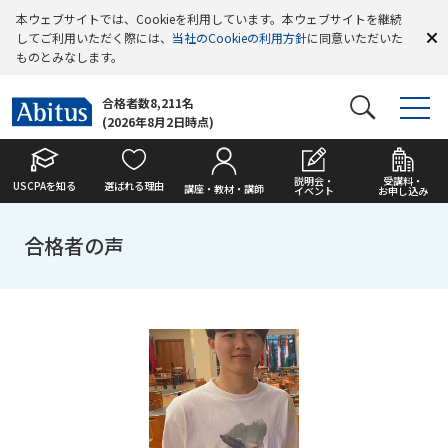
本ウェブサイトでは、Cookieを利用しています。本ウェブサイトを継続
してご利用いただく際には、
当社のCookieの利用方針
に同意いただいた
ものとみなします。
合格者数8,211名
(2026年8月2日時点)
説明会・
受講料・
USCPAを知る
選ばれる理由
講座・教材・講師
イベント
お申し込み
合格者の声