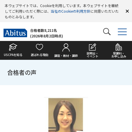
本ウェブサイトでは、Cookieを利用しています。本ウェブサイトを継続
してご利用いただく際には、
当社のCookieの利用方針
に同意いただいた
ものとみなします。
合格者数8,211名
(2026年8月2日時点)
説明会・
受講料・
USCPAを知る
選ばれる理由
講座・教材・講師
イベント
お申し込み
合格者の声