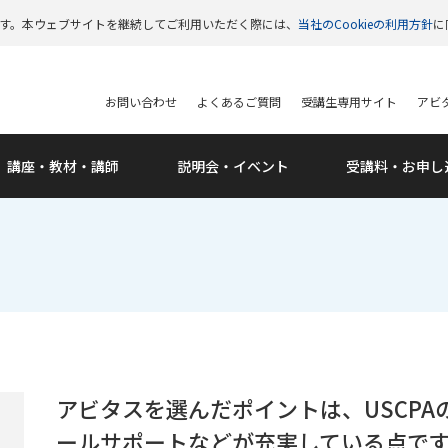
います。本ウェブサイトを継続してご利用いただく際には、
当社のCookieの利用方針
に
お問い合わせ
よくあるご質問
受講生専用サイト
アビタ
講座・教材・講師
説明会・
イベント
受講料・
お申し
アビタスを選んだポイントは、USCP
ールサポートなどが充実している点で