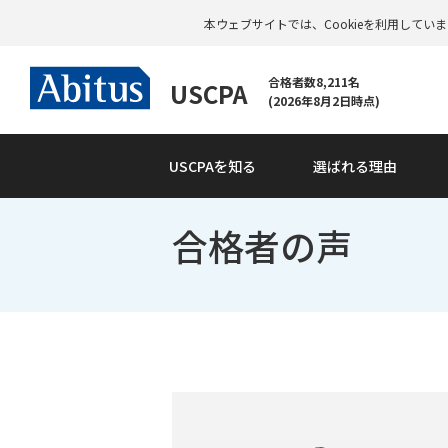
本ウェブサイトでは、Cookieを利用して
合格者数8,211名
USCPA
(2026年8月2日時点)
USCPAを知る
選ばれる理由
合格者の声